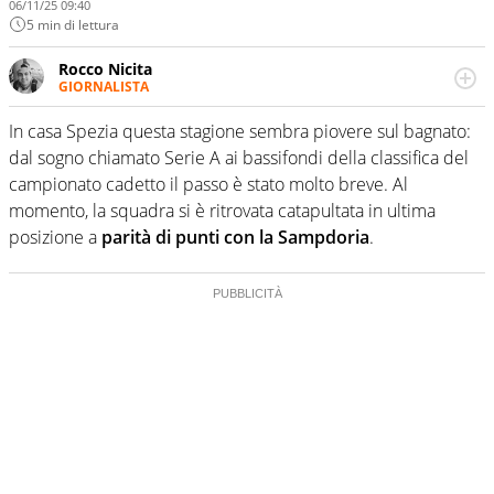
06/11/25 09:40
5 min di lettura
Rocco Nicita
GIORNALISTA
Classe 1996. Collabora con varie testate e blog online.
Conduce un podcast dedicato interamente alla Serie B.
In casa Spezia questa stagione sembra piovere sul bagnato:
dal sogno chiamato Serie A ai bassifondi della classifica del
campionato cadetto il passo è stato molto breve. Al
momento, la squadra si è ritrovata catapultata in ultima
posizione a
parità di punti con la Sampdoria
.