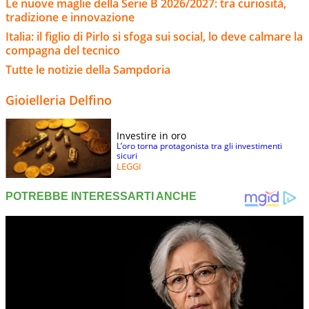
Le nuove maglie della Serie B 2026/2027: tra curiosità,
tradizione e innovazione
Italia: il figlio di Pirlo si sfoga sui social, lo deve calmare la
compagna del tecnico
Tutte le notizie della Sampdoria
Gioielleria Delfino
Investire in oro
L’oro torna protagonista tra gli investimenti
sicuri
LEGGI