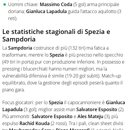
Uomini chiave:
Massimo Coda
(5 gol) arma principale
doriana;
Gianluca Lapadula
guida l’attacco aquilotto (3
reti).
Le statistiche stagionali di Spezia e
Sampdoria
La
Sampdoria
costruisce di più (132 tiri) ma fatica a
trasformare, mentre lo
Spezia
è più preciso nello specchio
(49 tiri in porta) pur con produzione inferiore. In possesso e
pressing i blucerchiati hanno numeri migliori, ma la
vulnerabilità difensiva è simile (19-20 gol subiti). Match-up
equilibrato, dove la gestione degli episodi peserà quanto il
piano gara.
Focus giocatori: per lo
Spezia
il capocannoniere è
Gianluca
Lapadula
(3 gol); miglior assist-man
Salvatore Esposito
(2).
Più ammoniti:
Salvatore Esposito
e
Ales Mateju
(3), più
espulso
Rachid Kouda
(2 rossi). Tra i pali, clean sheet divisi