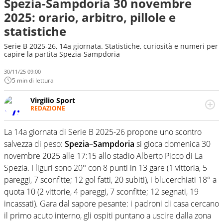
Spezia-Sampdoria 30 novembre
2025: orario, arbitro, pillole e
statistiche
Serie B 2025-26, 14a giornata. Statistiche, curiosità e numeri per
capire la partita Spezia-Sampdoria
30/11/25 09:00
5 min di lettura
Virgilio Sport
REDAZIONE
Da oltre 20 anni informa in modo obiettivo e
appassionato su tutto il mondo dello sport. Calcio,
La 14a giornata di Serie B 2025-26 propone uno scontro
calciomercato, F1, Motomondiale ma anche tennis,
salvezza di peso:
Spezia
–
Sampdoria
si gioca domenica 30
volley, basket: su Virgilio Sport i tifosi e gli appassionati
sanno che troveranno sempre copertura completa e
novembre 2025 alle 17:15 allo stadio Alberto Picco di La
zero faziosità. La squadra di Virgilio Sport è formata da
Spezia. I liguri sono 20° con 8 punti in 13 gare (1 vittoria, 5
giornalisti ed esperti di sport abili sia nel gioco di
pareggi, 7 sconfitte; 12 gol fatti, 20 subiti), i blucerchiati 18° a
rimessa quando intercettano le notizie e le rilanciano
quota 10 (2 vittorie, 4 pareggi, 7 sconfitte; 12 segnati, 19
verso la rete, sia nella costruzione dal basso quando
creano contenuti 100% originali ed esclusivi.
incassati). Gara dal sapore pesante: i padroni di casa cercano
il primo acuto interno, gli ospiti puntano a uscire dalla zona