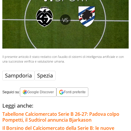
Il presente articolo è stato redatto con l’ausilio di sistemi di intelligenza artificiale e con
una successiva verifica e valutazione umana.
Sampdoria
Spezia
Seguici su:
Google Discover
Fonti preferite
Leggi anche:
Tabellone Calciomercato Serie B 26-27: Padova colpo
Pompetti, il Sudtirol annuncia Bjarkason
Il Borsino del Calciomercato della Serie B: le nuove