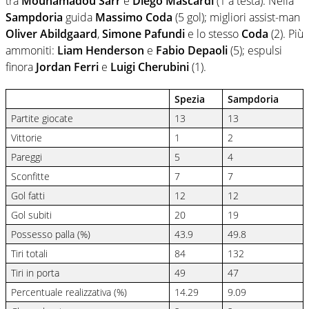
tra
Mouhamadou Sarr
e
Diego Mascardi
(1 a testa). Nella
Sampdoria
guida
Massimo Coda
(5 gol); migliori assist-man
Oliver Abildgaard
,
Simone Pafundi
e lo stesso
Coda
(2). Più
ammoniti:
Liam Henderson
e
Fabio Depaoli
(5); espulsi
finora
Jordan Ferri
e
Luigi Cherubini
(1).
Spezia
Sampdoria
Partite giocate
13
13
Vittorie
1
2
Pareggi
5
4
Sconfitte
7
7
Gol fatti
12
12
Gol subiti
20
19
Possesso palla (%)
43.9
49.8
Tiri totali
84
132
Tiri in porta
49
47
Percentuale realizzativa (%)
14.29
9.09