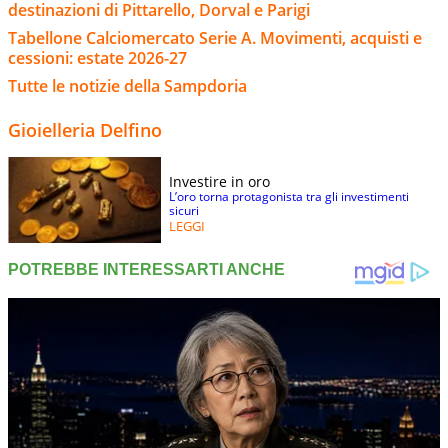
destinazioni di Pittarello, Dorval e Parigi
Tabellone Calciomercato Serie A. Movimenti, acquisti e
cessioni: estate 2026-27
Tutte le notizie della Sampdoria
Gioielleria Delfino
Investire in oro
L’oro torna protagonista tra gli investimenti
sicuri
LEGGI