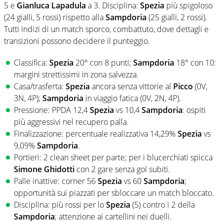
5 e
Gianluca Lapadula
a 3. Disciplina:
Spezia
più spigoloso
(24 gialli, 5 rossi) rispetto alla
Sampdoria
(25 gialli, 2 rossi).
Tutti indizi di un match sporco, combattuto, dove dettagli e
transizioni possono decidere il punteggio.
Classifica:
Spezia
20° con 8 punti;
Sampdoria
18° con 10:
margini strettissimi in zona salvezza.
Casa/trasferta:
Spezia
ancora senza vittorie al
Picco
(0V,
3N, 4P);
Sampdoria
in viaggio fatica (0V, 2N, 4P).
Pressione: PPDA 12,4
Spezia
vs 10,4
Sampdoria
: ospiti
più aggressivi nel recupero palla.
Finalizzazione: percentuale realizzativa 14,29%
Spezia
vs
9,09%
Sampdoria
.
Portieri: 2 clean sheet per parte; per i blucerchiati spicca
Simone Ghidotti
con 2 gare senza gol subiti.
Palle inattive: corner 56
Spezia
vs 60
Sampdoria
;
opportunità sui piazzati per sbloccare un match bloccato.
Disciplina: più rossi per lo
Spezia
(5) contro i 2 della
Sampdoria
; attenzione ai cartellini nei duelli.