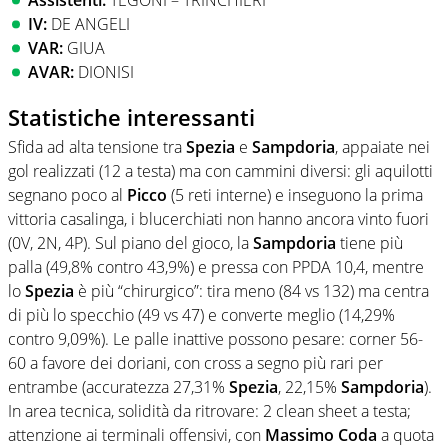
IV:
DE ANGELI
VAR:
GIUA
AVAR:
DIONISI
Statistiche interessanti
Sfida ad alta tensione tra
Spezia
e
Sampdoria
, appaiate nei
gol realizzati (12 a testa) ma con cammini diversi: gli aquilotti
segnano poco al
Picco
(5 reti interne) e inseguono la prima
vittoria casalinga, i blucerchiati non hanno ancora vinto fuori
(0V, 2N, 4P). Sul piano del gioco, la
Sampdoria
tiene più
palla (49,8% contro 43,9%) e pressa con PPDA 10,4, mentre
lo
Spezia
è più “chirurgico”: tira meno (84 vs 132) ma centra
di più lo specchio (49 vs 47) e converte meglio (14,29%
contro 9,09%). Le palle inattive possono pesare: corner 56-
60 a favore dei doriani, con cross a segno più rari per
entrambe (accuratezza 27,31%
Spezia
, 22,15%
Sampdoria
).
In area tecnica, solidità da ritrovare: 2 clean sheet a testa;
attenzione ai terminali offensivi, con
Massimo Coda
a quota