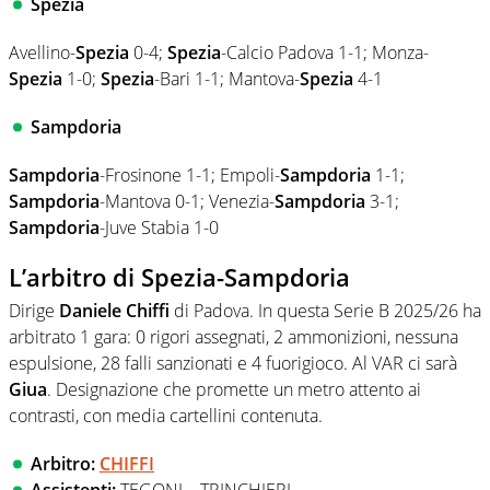
Spezia
Avellino-
Spezia
0-4;
Spezia
-Calcio Padova 1-1; Monza-
Spezia
1-0;
Spezia
-Bari 1-1; Mantova-
Spezia
4-1
Sampdoria
Sampdoria
-Frosinone 1-1; Empoli-
Sampdoria
1-1;
Sampdoria
-Mantova 0-1; Venezia-
Sampdoria
3-1;
Sampdoria
-Juve Stabia 1-0
L’arbitro di Spezia-Sampdoria
Dirige
Daniele Chiffi
di Padova. In questa Serie B 2025/26 ha
arbitrato 1 gara: 0 rigori assegnati, 2 ammonizioni, nessuna
espulsione, 28 falli sanzionati e 4 fuorigioco. Al VAR ci sarà
Giua
. Designazione che promette un metro attento ai
contrasti, con media cartellini contenuta.
Arbitro:
CHIFFI
Assistenti:
TEGONI – TRINCHIERI