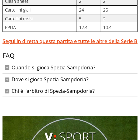
Clean sheet
2
2
Cartellini gialli
24
25
Cartellini rossi
5
2
PPDA
12.4
10.4
Segui in diretta questa partita e tutte le altre della Serie B
FAQ
Quando si gioca Spezia-Sampdoria?
Domenica 30 novembre 2025 alle ore 17:15.
Dove si gioca Spezia-Sampdoria?
Allo Stadio Alberto Picco di La Spezia.
Chi è l’arbitro di Spezia-Sampdoria?
L’arbitro è Daniele Chiffi di Padova, con Giua al VAR.