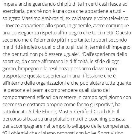
impara anche guardando chi più di te in certi casi riesce ad
esercitarla, perché non è una cosa che appartiene a tutti –
spiegato Massimo Ambrosini, ex calciatore e volto televisivo
– Invece appartiene allo sport, in generale, avere comunque
una conseguenza rispetto all’impegno che tu ci metti. Questo
secondo me è l’elemento più importante: lo sport secondo
me ti ridà indietro quello che tu gli dai in termini di impegno,
che per tutti non può essere uguale”. “Dall’esperienza dello
sportivo, da come affrontano le difficoltà, le sfide di ogni
giorno, l’impegno e la resilienza, possiamo davvero poi
trasportare questa esperienza in una riflessione che è
all’interno delle organizzazioni e che può aiutare tutte quante
le persone e i team a comprendere quali siano dei
comportamenti efficaci da mettere in campo ogni giorno con
coerenza e costanza proprio come fanno gli sportivi”, ha
sottolineato Adele Eberle, Master Certified Coach ICF. Il
percorso si basa su una piattaforma di e-coaching pensata
per accompagnare nel tempo lo sviluppo delle competenze.
“Gli obiettivi che ci siamo proposti con i-dive Sport Vision