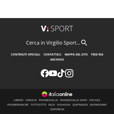
Cerca in Virgilio Sport...
CONTENUTI SPECIALI
CONTATTACI
MAPPA DEL SITO
FEED RSS
ARCHIVIO
LIBERO
VIRGILIO
PAGINEGIALLE
PAGINEGIALLE SHOP
PGCASA
PAGINEBIANCHE
TUTTOCITTÀ
DILEI
SIVIAGGIA
QUIFINANZA
BUONISSIMO
SUPEREVA