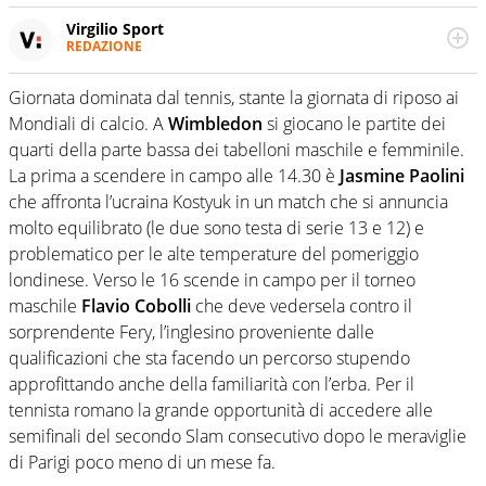
Virgilio Sport
REDAZIONE
Da oltre 20 anni informa in modo obiettivo e
appassionato su tutto il mondo dello sport. Calcio,
Giornata dominata dal tennis, stante la giornata di riposo ai
calciomercato, F1, Motomondiale ma anche tennis,
Mondiali di calcio. A
Wimbledon
si giocano le partite dei
volley, basket: su Virgilio Sport i tifosi e gli appassionati
sanno che troveranno sempre copertura completa e
quarti della parte bassa dei tabelloni maschile e femminile.
zero faziosità. La squadra di Virgilio Sport è formata da
La prima a scendere in campo alle 14.30 è
Jasmine Paolini
giornalisti ed esperti di sport abili sia nel gioco di
che affronta l’ucraina Kostyuk in un match che si annuncia
rimessa quando intercettano le notizie e le rilanciano
molto equilibrato (le due sono testa di serie 13 e 12) e
verso la rete, sia nella costruzione dal basso quando
creano contenuti 100% originali ed esclusivi.
problematico per le alte temperature del pomeriggio
londinese. Verso le 16 scende in campo per il torneo
maschile
Flavio Cobolli
che deve vedersela contro il
sorprendente Fery, l’inglesino proveniente dalle
qualificazioni che sta facendo un percorso stupendo
approfittando anche della familiarità con l’erba. Per il
tennista romano la grande opportunità di accedere alle
semifinali del secondo Slam consecutivo dopo le meraviglie
di Parigi poco meno di un mese fa.