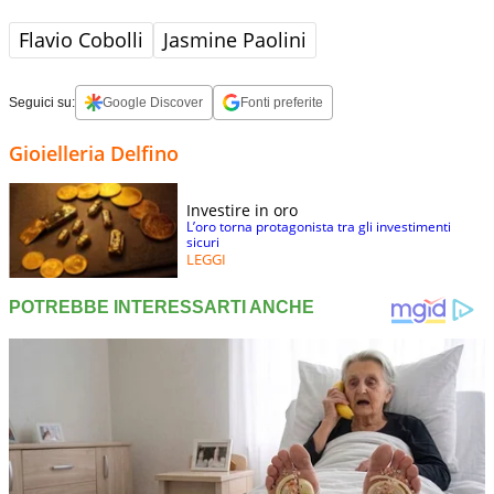
Flavio Cobolli
Jasmine Paolini
Seguici su:
Google Discover
Fonti preferite
Gioielleria Delfino
Investire in oro
L’oro torna protagonista tra gli investimenti
sicuri
LEGGI