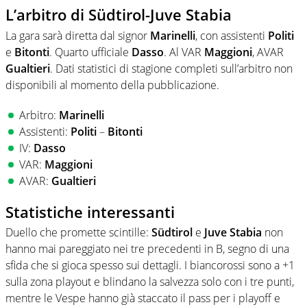
L’arbitro di Südtirol-Juve Stabia
La gara sarà diretta dal signor
Marinelli
, con assistenti
Politi
e
Bitonti
. Quarto ufficiale
Dasso
. Al VAR
Maggioni
, AVAR
Gualtieri
. Dati statistici di stagione completi sull’arbitro non
disponibili al momento della pubblicazione.
Arbitro:
Marinelli
Assistenti:
Politi
–
Bitonti
IV:
Dasso
VAR:
Maggioni
AVAR:
Gualtieri
Statistiche interessanti
Duello che promette scintille:
Südtirol
e
Juve Stabia
non
hanno mai pareggiato nei tre precedenti in B, segno di una
sfida che si gioca spesso sui dettagli. I biancorossi sono a +1
sulla zona playout e blindano la salvezza solo con i tre punti,
mentre le Vespe hanno già staccato il pass per i playoff e