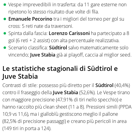
Vespe imprevedibili in trasferta: da 11 gare esterne non
ripetono lo stesso risultato due volte di fila.
Emanuele Pecorino
tra i migliori del torneo per gol su
cross: 5 reti nate da traversoni.
Spinta dalla fascia:
Lorenzo Carissoni
ha partecipato a 8
gol (6 reti + 2 assist) con alta percentuale realizzativa.
Scenario classifica:
Südtirol
salvo matematicamente solo
vincendo;
Juve Stabia
già ai playoff, caccia al miglior seed.
Le statistiche stagionali di Südtirol e
Juve Stabia
Contrasti di stile: possesso più diretto per il
Südtirol
(40,4%)
contro il fraseggio della
Juve Stabia
(52,6%). Le Vespe tirano
con maggiore precisione (47,91% di tiri nello specchio) e
hanno raccolto più clean sheet (11 a 8). Pressioni simili (PPDA
10,9 vs 11,6), ma i gialloblù gestiscono meglio il pallone
(82,5% di precisione passaggi) e creano più pericoli in area
(149 tiri in porta a 124).