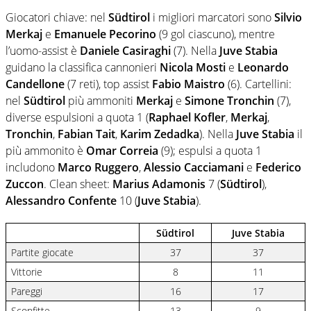
Giocatori chiave: nel
Südtirol
i migliori marcatori sono
Silvio
Merkaj
e
Emanuele Pecorino
(9 gol ciascuno), mentre
l’uomo-assist è
Daniele Casiraghi
(7). Nella
Juve Stabia
guidano la classifica cannonieri
Nicola Mosti
e
Leonardo
Candellone
(7 reti), top assist
Fabio Maistro
(6). Cartellini:
nel
Südtirol
più ammoniti
Merkaj
e
Simone Tronchin
(7),
diverse espulsioni a quota 1 (
Raphael Kofler
,
Merkaj
,
Tronchin
,
Fabian Tait
,
Karim Zedadka
). Nella
Juve Stabia
il
più ammonito è
Omar Correia
(9); espulsi a quota 1
includono
Marco Ruggero
,
Alessio Cacciamani
e
Federico
Zuccon
. Clean sheet:
Marius Adamonis
7 (
Südtirol
),
Alessandro Confente
10 (
Juve Stabia
).
Südtirol
Juve Stabia
Partite giocate
37
37
Vittorie
8
11
Pareggi
16
17
Sconfitte
13
9