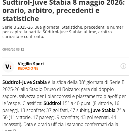
Südtirol-Juve Stabia 8 maggio 2026:
orario, arbitro, precedenti e
statistiche
Serie B 2025-26, 38a giornata. Statistiche, precedenti e numeri
per capire la partita Südtirol-Juve Stabia: ultime, arbitro,
curiosità e confronto.
08/05/26 08:12
Virgilio Sport
REDAZIONE
Da oltre 20 anni informa in modo obiettivo e
appassionato su tutto il mondo dello sport. Calcio,
Südtirol
–
Juve Stabia
è la sfida della 38ª giornata di Serie B
calciomercato, F1, Motomondiale ma anche tennis,
2025-26 allo Stadio Druso di Bolzano: gara dal doppio
volley, basket: su Virgilio Sport i tifosi e gli appassionati
sanno che troveranno sempre copertura completa e
sapore, salvezza per i biancorossi e piazzamento playoff per
zero faziosità. La squadra di Virgilio Sport è formata da
le Vespe. Classifica:
Südtirol
15° a 40 punti (8 vittorie, 16
giornalisti ed esperti di sport abili sia nel gioco di
pareggi, 13 sconfitte; 37 gol fatti, 47 subiti),
Juve Stabia
7° a
rimessa quando intercettano le notizie e le rilanciano
50 (11 vittorie, 17 pareggi, 9 sconfitte; 43 gol segnati, 44
verso la rete, sia nella costruzione dal basso quando
creano contenuti 100% originali ed esclusivi.
incassati). Data e orario ufficiali saranno confermati dalla