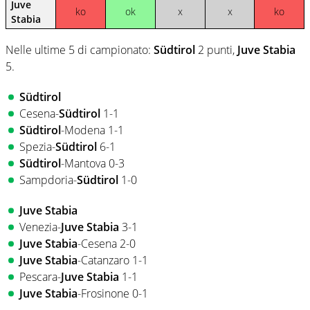
Juve
ko
ok
x
x
ko
Stabia
Nelle ultime 5 di campionato:
Südtirol
2 punti,
Juve Stabia
5.
Südtirol
Cesena-
Südtirol
1-1
Südtirol
-Modena 1-1
Spezia-
Südtirol
6-1
Südtirol
-Mantova 0-3
Sampdoria-
Südtirol
1-0
Juve Stabia
Venezia-
Juve Stabia
3-1
Juve Stabia
-Cesena 2-0
Juve Stabia
-Catanzaro 1-1
Pescara-
Juve Stabia
1-1
Juve Stabia
-Frosinone 0-1