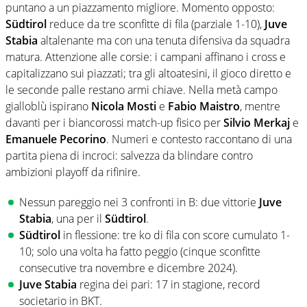
puntano a un piazzamento migliore. Momento opposto:
Südtirol
reduce da tre sconfitte di fila (parziale 1-10),
Juve
Stabia
altalenante ma con una tenuta difensiva da squadra
matura. Attenzione alle corsie: i campani affinano i cross e
capitalizzano sui piazzati; tra gli altoatesini, il gioco diretto e
le seconde palle restano armi chiave. Nella metà campo
gialloblù ispirano
Nicola Mosti
e
Fabio Maistro
, mentre
davanti per i biancorossi match-up fisico per
Silvio Merkaj
e
Emanuele Pecorino
. Numeri e contesto raccontano di una
partita piena di incroci: salvezza da blindare contro
ambizioni playoff da rifinire.
Nessun pareggio nei 3 confronti in B: due vittorie
Juve
Stabia
, una per il
Südtirol
.
Südtirol
in flessione: tre ko di fila con score cumulato 1-
10; solo una volta ha fatto peggio (cinque sconfitte
consecutive tra novembre e dicembre 2024).
Juve Stabia
regina dei pari: 17 in stagione, record
societario in BKT.