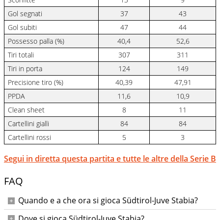
Gol segnati
37
43
Gol subiti
47
44
Possesso palla (%)
40,4
52,6
Tiri totali
307
311
Tiri in porta
124
149
Precisione tiro (%)
40,39
47,91
PPDA
11,6
10,9
Clean sheet
8
11
Cartellini gialli
84
84
Cartellini rossi
5
3
Segui in diretta questa partita e tutte le altre della Serie B
FAQ
Quando e a che ora si gioca Südtirol-Juve Stabia?
Partita valida per la 38ª giornata della Serie B 2025-26. Data
Dove si gioca Südtirol-Juve Stabia?