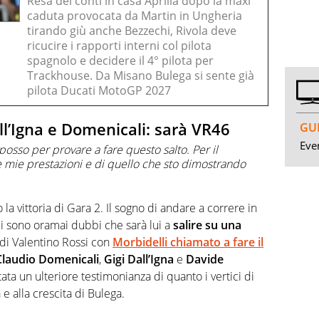
Resa dei conti in casa Aprilia dopo la maxi
caduta provocata da Martin in Ungheria
tirando giù anche Bezzechi, Rivola deve
ricucire i rapporti interni col pilota
spagnolo e decidere il 4° pilota per
Trackhouse. Da Misano Bulega si sente già
pilota Ducati MotoGP 2027
Dall’Igna e Domenicali: sarà VR46
GUI
Even
posso per provare a fare questo salto. Per il
mie prestazioni e di quello che sto dimostrando
la vittoria di Gara 2. Il sogno di andare a correre in
i sono oramai dubbi che sarà lui a
salire su una
di Valentino Rossi con
Morbidelli chiamato a fare il
Claudio Domenicali
,
Gigi Dall’Igna
e
Davide
ta un ulteriore testimonianza di quanto i vertici di
e alla crescita di Bulega.