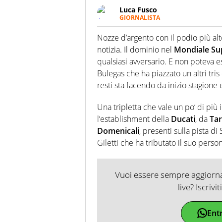
Luca Fusco
GIORNALISTA
Giornalista multimediale. Quan
spesso e volentieri finisce sul 
Nozze d’argento con il podio più alt
notizia. Il dominio nel
Mondiale Su
qualsiasi avversario. E non poteva e
Bulegas che ha piazzato un altri tri
resti sta facendo da inizio stagione e
Una tripletta che vale un po’ di più 
l’establishment della
Ducati
, da
Tar
Domenicali
, presenti sulla pista 
Giletti che ha tributato il suo perso
Vuoi essere sempre aggiornat
live? Iscrivi
Ent