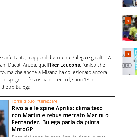
 sarà. Tanto, troppo, il divario tra Bulega e gli altri. A
m Ducati Aruba, quell’
Iker Leucona
, l’unico che
moto, ma che anche a Misano ha collezionato ancora
r lo spagnolo è striscia da record, sono 18 le
 dietro Bulega.
Forse ti può interessare
Rivola e le spine Aprilia: clima teso
con Martin e rebus mercato Marini o
Fernandez. Bulega parla da pilota
MotoGP