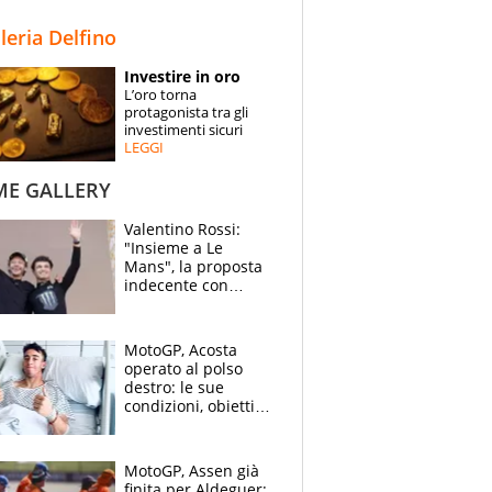
STORIE
lleria Delfino
SPECIALI
Investire in oro
L’oro torna
ESPERTI
protagonista tra gli
investimenti sicuri
LEGGI
CONTATTI
ME GALLERY
Valentino Rossi:
"Insieme a Le
Mans", la proposta
indecente con
Lando Norris al
Festival di
Goodwood
MotoGP, Acosta
operato al polso
destro: le sue
condizioni, obiettivo
Sachsenring
MotoGP, Assen già
finita per Aldeguer: