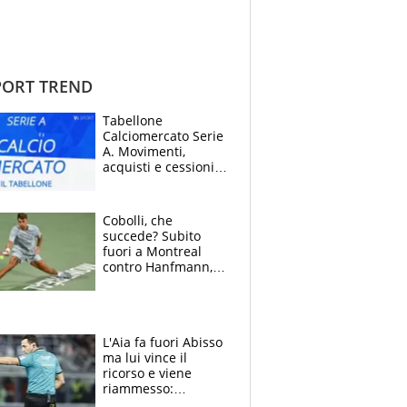
ORT TREND
Tabellone
Calciomercato Serie
A. Movimenti,
acquisti e cessioni:
estate 2026-27
Cobolli, che
succede? Subito
fuori a Montreal
contro Hanfmann,
per Flavio è tutta
colpa della tosse
L'Aia fa fuori Abisso
ma lui vince il
ricorso e viene
riammesso:
continua momento