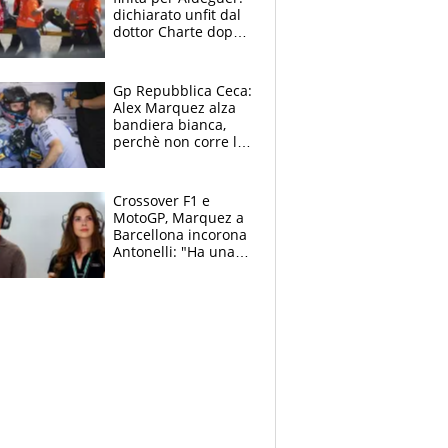
dichiarato unfit dal
dottor Charte dopo
la brutta caduta di
venerdì
Gp Repubblica Ceca:
Alex Marquez alza
bandiera bianca,
perchè non corre la
Sprint e la gara di
Brno
Crossover F1 e
MotoGP, Marquez a
Barcellona incorona
Antonelli: "Ha una
grinta diversa"