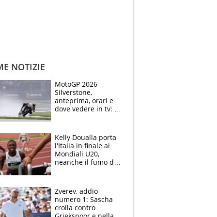
ME NOTIZIE
MotoGP 2026
Silverstone,
anteprima, orari e
dove vedere in tv: il
ritorno di Bezzecchi,
ma il campionato è
apertissimo
Kelly Doualla porta
l'Italia in finale ai
Mondiali U20,
neanche il fumo di
un incendio la frena
sui 100 metri
Zverev, addio
numero 1: Sascha
crolla contro
Griekspoor e nella