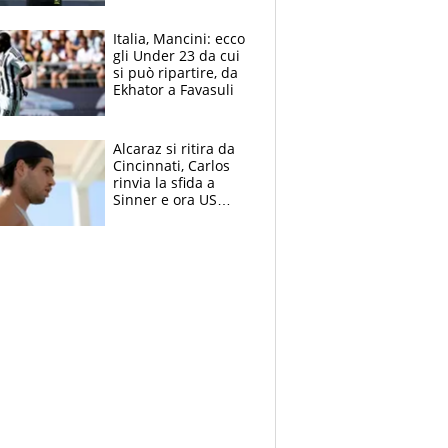
nero per gli arbitri
Italia, Mancini: ecco
gli Under 23 da cui
si può ripartire, da
Ekhator a Favasuli
Alcaraz si ritira da
Cincinnati, Carlos
rinvia la sfida a
Sinner e ora US
Open di nuovo a
rischio