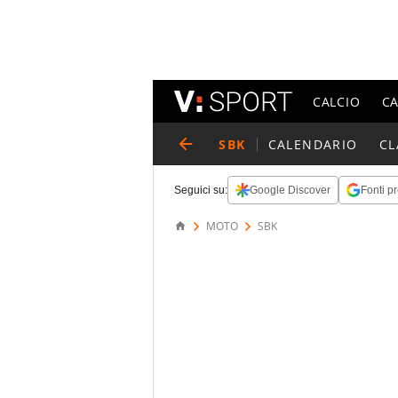
CALCIO
C
SBK
CALENDARIO
CL
Seguici su:
Google Discover
Fonti pr
MOTO
SBK