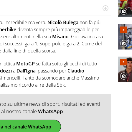
do si accendono i motori, lui sgasa, impenna, derapa. E
podio
o. Incredibile ma vero.
Nicolò Bulega
non fa più
perbike
diventa sempre più impareggiabile per
ssere altrimenti nella sua
Misano
. Giocava in casa
s di successi: gara 1, Superpole e gara 2. Come del
 dalla fine di quella scorsa.
in ottica
MotoGP
se fatta sotto gli occhi di tutto
dozzi
a
Dall’Igna
, passando per
Claudio
di Simoncelli. Tanto da scomodare anche Massimo
nalissimo ricordo al re della Sbk.
o su ultime news di sport, risultati ed eventi
ti al nostro canale
WhatsApp
ra nel canale WhatsApp