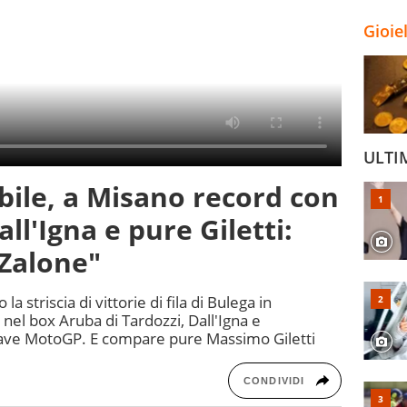
Gioie
ULTI
bile, a Misano record con
ll'Igna e pure Giletti:
 Zalone"
striscia di vittorie di fila di Bulega in
nel box Aruba di Tardozzi, Dall'Igna e
hiave MotoGP. E compare pure Massimo Giletti
CONDIVIDI