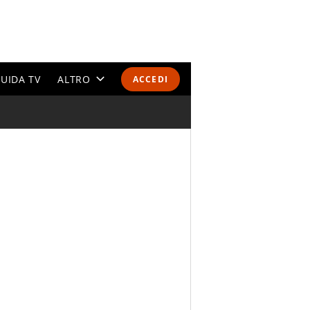
UIDA TV
ALTRO
ACCEDI
CALENDARI E CLASSIFICHE
ALTRI SPORT
MONDIALI 2026
OLIMPIADI
GOSSIP
LIFESTYLE