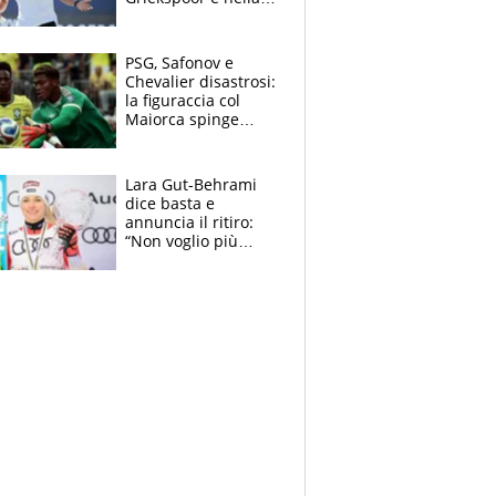
sfida a due con
Sinner si conferma
terzo. Quanti malori
PSG, Safonov e
a Montreal
Chevalier disastrosi:
la figuraccia col
Maiorca spinge
Suzuki da Luis
Enrique, Juve a
rischio beffa
Lara Gut-Behrami
dice basta e
annuncia il ritiro:
“Non voglio più
gareggiare”. Visita
decisiva per
Brignone