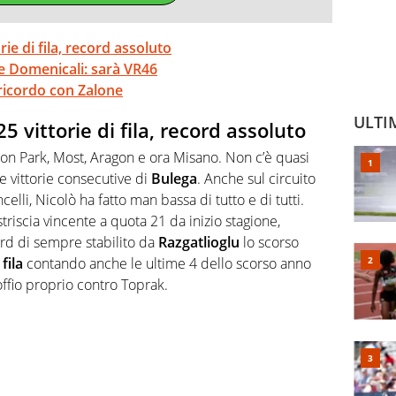
ie di fila, record assoluto
a e Domenicali: sarà VR46
l ricordo con Zalone
ULTI
5 vittorie di fila, record assoluto
aton Park, Most, Aragon e ora Misano. Non c’è quasi
le vittorie consecutive di
Bulega
. Anche sul circuito
lli, Nicolò ha fatto man bassa di tutto e di tutti.
striscia vincente a quota 21 da inizio stagione,
rd di sempre stabilito da
Razgatlioglu
lo scorso
 fila
contando anche le ultime 4 dello scorso anno
soffio proprio contro Toprak.