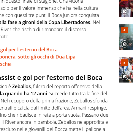
in questo finale di stagione. Una vittoria
 solo per il valore immenso che ha nella cultura
 con questi tre punti il Boca Juniors conquista
alla fase a gironi della Copa Libertadores
. Nel
 River che rischia di rimandare il discorso
nato.
 gol per l'esterno del Boca
onera, sotto gli occhi di Dua Lipa
ischia
ssist e gol per l’esterno del Boca
sico è
Zeballos
, fulcro del reparto offensivo della
 da quando ha 12 anni
. Succede tutto tra la fine del
 Nel recupero della prima frazione, Zeballos sfonda
entrali e calcia dal limite dell’area, Armani respinge,
ntino che ribadisce in rete a porta vuota. Passano due
on il River ancora in bambola, Zeballos ne approfitta e
cresciuto nelle giovanili del Bocca mette il pallone a