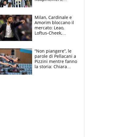
Romero si allontana
dall’Inter, Fiorentina
scatenata
Milan, Cardinale e
Amorim bloccano il
mercato: Leao,
Loftus-Cheek,
Estupinian e
Gimenez in bilico,
Soulè e Osorio nel
“Non piangere”, le
mirino
parole di Pellacani a
Pizzini mentre fanno
la storia: Chiara
batte anche il
record di Ceccon