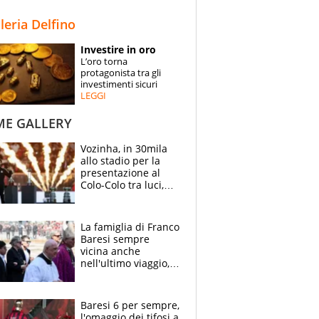
STORIE
lleria Delfino
SPECIALI
Investire in oro
L’oro torna
ESPERTI
protagonista tra gli
investimenti sicuri
LEGGI
CONTATTI
ME GALLERY
Vozinha, in 30mila
allo stadio per la
presentazione al
Colo-Colo tra luci,
spettacolo, elicotteri
e paracadutisti
La famiglia di Franco
Baresi sempre
vicina anche
nell'ultimo viaggio,
la moglie Maura, i
figli e i suoi cari
circondati
Baresi 6 per sempre,
dall'affetto dei tifosi
l'omaggio dei tifosi a