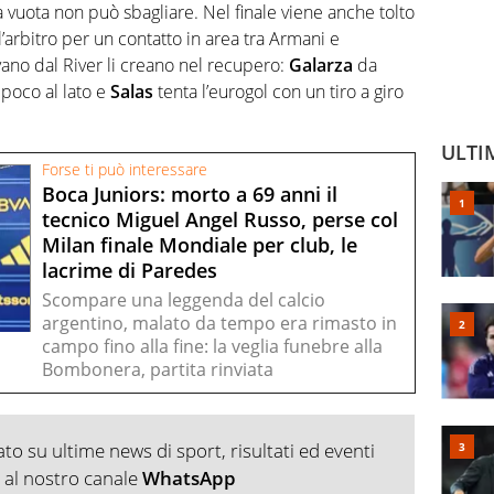
 vuota non può sbagliare. Nel finale viene anche tolto
’arbitro per un contatto in area tra Armani e
vano dal River li creano nel recupero:
Galarza
da
 poco al lato e
Salas
tenta l’eurogol con un tiro a giro
ULTI
Forse ti può interessare
Boca Juniors: morto a 69 anni il
tecnico Miguel Angel Russo, perse col
Milan finale Mondiale per club, le
lacrime di Paredes
Scompare una leggenda del calcio
argentino, malato da tempo era rimasto in
campo fino alla fine: la veglia funebre alla
Bombonera, partita rinviata
o su ultime news di sport, risultati ed eventi
ti al nostro canale
WhatsApp