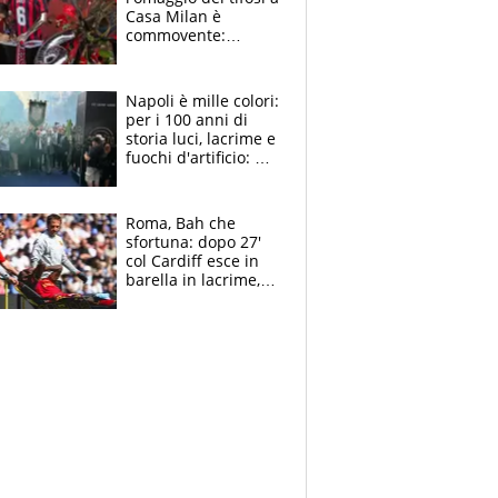
Casa Milan è
commovente:
maglie, bandiere,
sciarpe, lacrime e
bigliettini
Napoli è mille colori:
per i 100 anni di
storia luci, lacrime e
fuochi d'artificio: De
Laurentiis salta al
coro anti-Juve
Roma, Bah che
sfortuna: dopo 27'
col Cardiff esce in
barella in lacrime,
Dybala rigore da
schiaffi, i giallorossi
prendono 3 gol in
45'