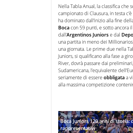
Nella Tabla Anual, la classifica ch
campionato di Clausura, in testa c’è 
ha dominato dall’inizio alla fine dell
Boca
con 59 punti, e sotto ancora i
dall’
Argentinos Juniors
e dal
Depo
una partita in meno dei Millionario
una giornata. Le prime due nella Ta
Juniors, si qualificano alla fase a gi
River, dovrà passare dai preliminari
Sudamericana, l’equivalente dell’E
seriamente di essere
obbligata
a vi
alla massima competizione contenin
Boca Juniors 120 anni di storia:
rappresentativi