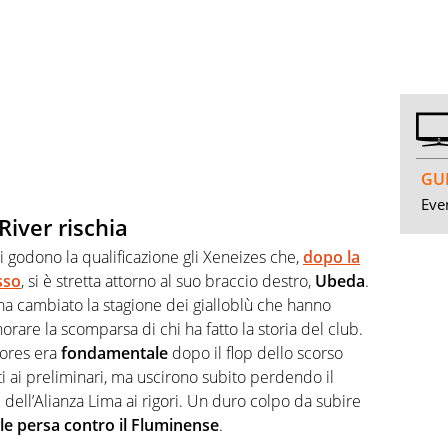
GUI
Even
River rischia
 si godono la qualificazione gli Xeneizes che,
dopo la
sso
, si è stretta attorno al suo braccio destro,
Ubeda
.
a cambiato la stagione dei gialloblù che hanno
orare la scomparsa di chi ha fatto la storia del club.
dores era
fondamentale
dopo il flop dello scorso
ati ai preliminari, ma uscirono subito perdendo il
dell’Alianza Lima ai rigori. Un duro colpo da subire
ale persa contro il Fluminense
.