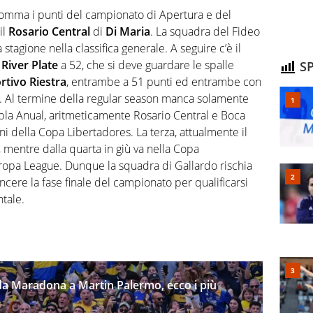
e somma i punti del campionato di Apertura e del
il
Rosario Central
di
Di Maria
. La squadra del Fideo
a stagione nella classifica generale. A seguire c’è il
l
River Plate
a 52, che si deve guardare le spalle
SP
rtivo Riestra
, entrambe a 51 punti ed entrambe con
s. Al termine della regular season manca solamente
bla Anual, aritmeticamente Rosario Central e Boca
roni della Copa Libertadores. La terza, attualmente il
, mentre dalla quarta in giù va nella Copa
uropa League. Dunque la squadra di Gallardo rischia
ncere la fase finale del campionato per qualificarsi
tale.
 da Maradona a Martin Palermo, ecco i più