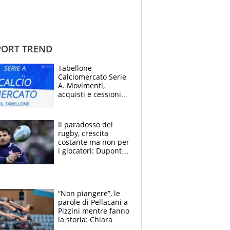
ORT TREND
Tabellone
Calciomercato Serie
A. Movimenti,
acquisti e cessioni:
estate 2026-27
Il paradosso del
rugby, crescita
costante ma non per
i giocatori: Dupont
(il più pagato al
mondo) guadagna
solo 1,4 milioni
all'anno
“Non piangere”, le
parole di Pellacani a
Pizzini mentre fanno
la storia: Chiara
batte anche il