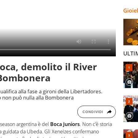
Gioie
ULTI
oca, demolito il River
la Bombonera
qualifica alla fase a gironi della Libertadores.
do non può nulla alla Bombonera
CONDIVIDI
 season argentina è del
Boca Juniors
. Non c’è storia
ra guidata da Ubeda. Gli Xeneizes confermano