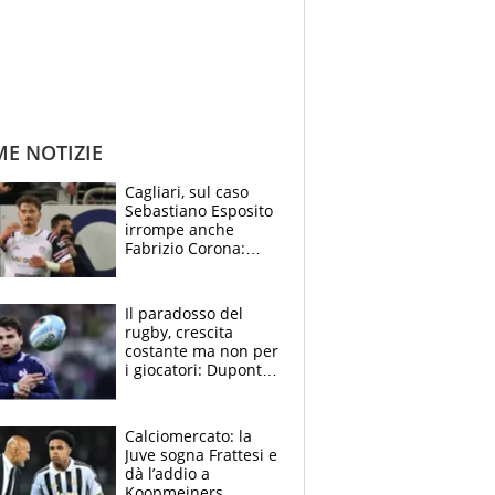
ME NOTIZIE
Cagliari, sul caso
Sebastiano Esposito
irrompe anche
Fabrizio Corona:
“Ecco cosa è
successo, ho le
prove”
Il paradosso del
rugby, crescita
costante ma non per
i giocatori: Dupont
(il più pagato al
mondo) guadagna
solo 1,4 milioni
Calciomercato: la
all'anno
Juve sogna Frattesi e
dà l’addio a
Koopmeiners,