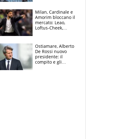
record di Ceccon
Milan, Cardinale e
Amorim bloccano il
mercato: Leao,
Loftus-Cheek,
Estupinian e
Gimenez in bilico,
Soulè e Osorio nel
Ostiamare, Alberto
mirino
De Rossi nuovo
presidente: il
compito e gli
obiettivi ricevuti dal
figlio Daniele