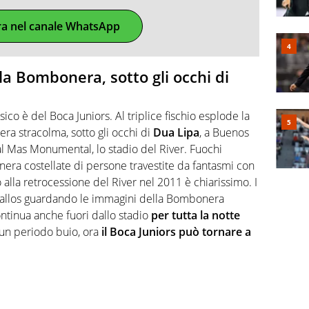
ra nel canale WhatsApp
la Bombonera, sotto gli occhi di
ico è del Boca Juniors. Al triplice fischio esplode la
ra stracolma, sotto gli occhi di
Dua Lipa
, a Buenos
al Mas Monumental, lo stadio del River. Fuochi
bonera costellate di persone travestite da fantasmi con
o alla retrocessione del River nel 2011 è chiarissimo. I
ballos guardando le immagini della Bombonera
continua anche fuori dallo stadio
per tutta la notte
 un periodo buio, ora
il Boca Juniors può tornare a