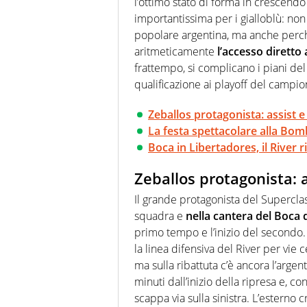
l’ottimo stato di forma in crescendo 
importantissima per i gialloblù: non
popolare argentina, ma anche perché
aritmeticamente
l’accesso diretto 
frattempo, si complicano i piani del
qualificazione ai playoff del campio
Zeballos protagonista: assist e
La festa spettacolare alla Bomb
Boca in Libertadores, il River r
Zeballos protagonista: a
Il grande protagonista del Supercla
squadra e
nella cantera del Boca
primo tempo e l’inizio del secondo.
la linea difensiva del River per vie c
ma sulla ribattuta c’è ancora l’arge
minuti dall’inizio della ripresa e, c
scappa via sulla sinistra. L’esterno 