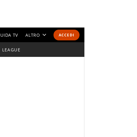
UIDA TV
ALTRO
ACCEDI
I LEAGUE
CALENDARI E CLASSIFICHE
ALTRI SPORT
MONDIALI 2026
OLIMPIADI
GOSSIP
LIFESTYLE