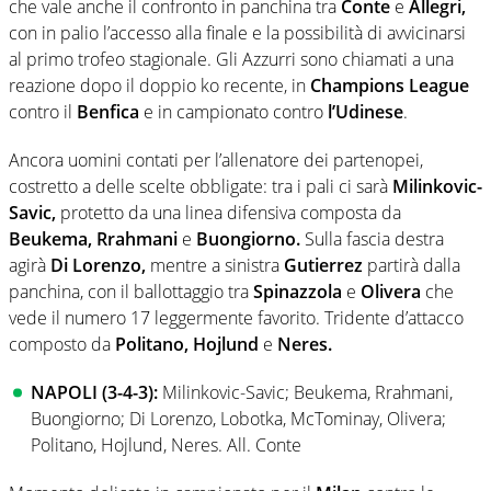
che vale anche il confronto in panchina tra
Conte
e
Allegri,
con in palio l’accesso alla finale e la possibilità di avvicinarsi
al primo trofeo stagionale. Gli Azzurri sono chiamati a una
reazione dopo il doppio ko recente, in
Champions
League
contro il
Benfica
e in campionato contro
l’Udinese
.
Ancora uomini contati per l’allenatore dei partenopei,
costretto a delle scelte obbligate: tra i pali ci sarà
Milinkovic-
Savic,
protetto da una linea difensiva composta da
Beukema, Rrahmani
e
Buongiorno.
Sulla fascia destra
agirà
Di Lorenzo,
mentre a sinistra
Gutierrez
partirà dalla
panchina, con il ballottaggio tra
Spinazzola
e
Olivera
che
vede il numero 17 leggermente favorito. Tridente d’attacco
composto da
Politano, Hojlund
e
Neres.
NAPOLI (3-4-3):
Milinkovic-Savic; Beukema, Rrahmani,
Buongiorno; Di Lorenzo, Lobotka, McTominay, Olivera;
Politano, Hojlund, Neres. All. Conte