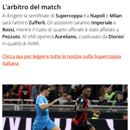
L’arbitro del match
A dirigere la semifinale di
Supercoppa
tra
Napoli
e
Milan
sarà l’arbitro
Zufferli.
Gli assistenti saranno
Imperiale
e
Rossi,
mentre il ruolo di quarto ufficiale è stato affidato a
Pezzuto.
Al VAR opererà
Aureliano,
coadiuvato da
Dionisi
in qualità di AVAR.
Clicca qui per leggere tutte le notizie sulla Supercoppa
Italiana