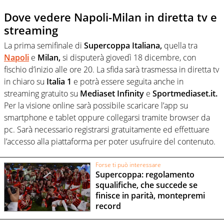
Dove vedere Napoli-Milan in diretta tv e
streaming
La prima semifinale di
Supercoppa Italiana,
quella tra
Napoli
e
Milan,
si disputerà giovedì 18 dicembre, con
fischio d’inizio alle ore 20. La sfida sarà trasmessa in diretta tv
in chiaro su
Italia 1
e potrà essere seguita anche in
streaming gratuito su
Mediaset Infinity
e
Sportmediaset.it.
Per la visione online sarà possibile scaricare l’app su
smartphone e tablet oppure collegarsi tramite browser da
pc. Sarà necessario registrarsi gratuitamente ed effettuare
l’accesso alla piattaforma per poter usufruire del contenuto.
Forse ti può interessare
Supercoppa: regolamento
squalifiche, che succede se
finisce in parità, montepremi
record