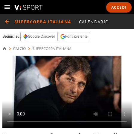
ACCEDI
SUPERCOPPA ITALIANA
CALENDARIO
Seguici su:
Google Discover
Fonti preferite
CALCIO
SUPERCOPPA ITALIANA