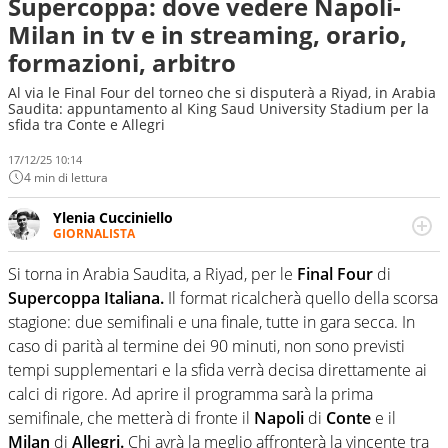
Supercoppa: dove vedere Napoli-
Milan in tv e in streaming, orario,
formazioni, arbitro
Al via le Final Four del torneo che si disputerà a Riyad, in Arabia
Saudita: appuntamento al King Saud University Stadium per la
sfida tra Conte e Allegri
17/12/25 10:14
4 min di lettura
Ylenia Cucciniello
GIORNALISTA
Appassionatissima di tutto lo sport: scrive di calcio
giocato ma non rinuncia allo sguardo sull'extra campo,
Si torna in Arabia Saudita, a Riyad, per le
Final Four
di
dove spesso si trovano risposte che il rettangolo verde
Supercoppa Italiana.
Il format ricalcherà quello della scorsa
non riesce a restituire
stagione: due semifinali e una finale, tutte in gara secca. In
caso di parità al termine dei 90 minuti, non sono previsti
tempi supplementari e la sfida verrà decisa direttamente ai
calci di rigore. Ad aprire il programma sarà la prima
semifinale, che metterà di fronte il
Napoli
di
Conte
e il
Milan
di
Allegri.
Chi avrà la meglio affronterà la vincente tra