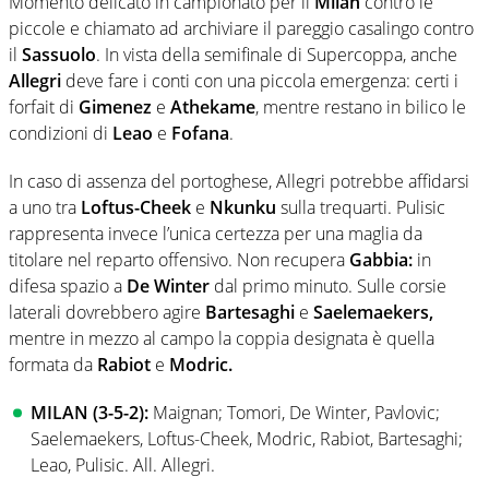
Momento delicato in campionato per il
Milan
contro le
piccole e chiamato ad archiviare il pareggio casalingo contro
il
Sassuolo
. In vista della semifinale di Supercoppa, anche
Allegri
deve fare i conti con una piccola emergenza: certi i
forfait di
Gimenez
e
Athekame
, mentre restano in bilico le
condizioni di
Leao
e
Fofana
.
In caso di assenza del portoghese, Allegri potrebbe affidarsi
a uno tra
Loftus-Cheek
e
Nkunku
sulla trequarti. Pulisic
rappresenta invece l’unica certezza per una maglia da
titolare nel reparto offensivo. Non recupera
Gabbia:
in
difesa spazio a
De Winter
dal primo minuto. Sulle corsie
laterali dovrebbero agire
Bartesaghi
e
Saelemaekers,
mentre in mezzo al campo la coppia designata è quella
formata da
Rabiot
e
Modric.
MILAN (3-5-2):
Maignan; Tomori, De Winter, Pavlovic;
Saelemaekers, Loftus-Cheek, Modric, Rabiot, Bartesaghi;
Leao, Pulisic. All. Allegri.