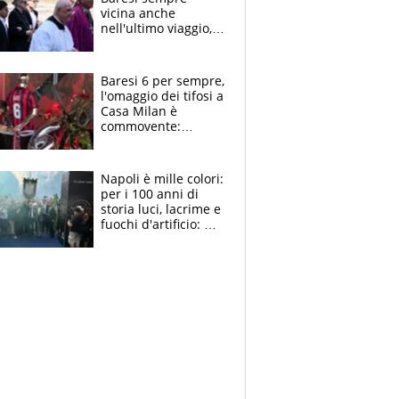
vicina anche
nell'ultimo viaggio,
la moglie Maura, i
figli e i suoi cari
circondati
Baresi 6 per sempre,
dall'affetto dei tifosi
l'omaggio dei tifosi a
Casa Milan è
commovente:
maglie, bandiere,
sciarpe, lacrime e
bigliettini
Napoli è mille colori:
per i 100 anni di
storia luci, lacrime e
fuochi d'artificio: De
Laurentiis salta al
coro anti-Juve