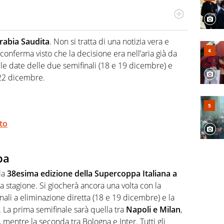
odo obiettivo e appassionato su tutto il mondo dello
 F1, Motomondiale ma anche tennis, volley, basket: su
rabia Saudita
. Non si tratta di una notizia vera e
appassionati sanno che troveranno sempre copertura
conferma visto che la decisione era nell’aria già da
squadra di Virgilio Sport è formata da giornalisti ed
gioco di rimessa quando intercettano le notizie e le
e date delle due semifinali (18 e 19 dicembre) e
 nella costruzione dal basso quando creano contenuti
 22 dicembre.
to
pa
la
38esima edizione della Supercoppa Italiana a
 stagione. Si giocherà ancora una volta con la
ali a eliminazione diretta (18 e 19 dicembre) e la
 La prima semifinale sarà quella tra
Napoli e Milan
,
entre la seconda tra Bologna e Inter. Tutti gli