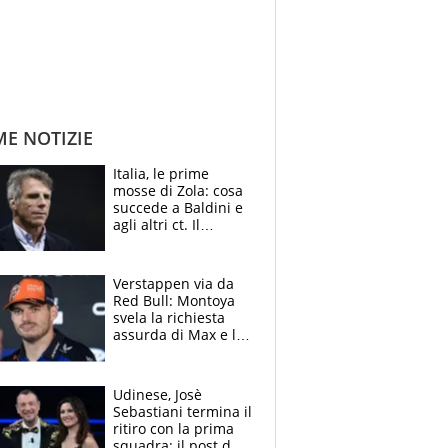
ME NOTIZIE
Italia, le prime
mosse di Zola: cosa
succede a Baldini e
agli altri ct. Il
Borussia tenta un
altro sgarbo agli
azzurri
Verstappen via da
Red Bull: Montoya
svela la richiesta
assurda di Max e lo
avverte: “Sicuro
Mercedes e
McLaren siano
Udinese, Josè
meglio?”
Sebastiani termina il
ritiro con la prima
squadra: il post del