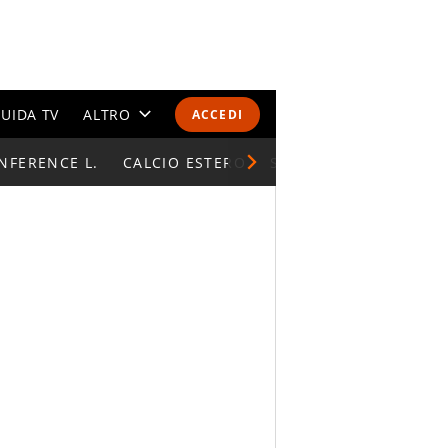
UIDA TV
ALTRO
ACCEDI
NFERENCE L.
CALENDARI E CLASSIFICHE
CALCIO ESTERO
SUPERCOPPA ITALIAN
ALTRI SPORT
MONDIALI 2026
OLIMPIADI
GOSSIP
LIFESTYLE