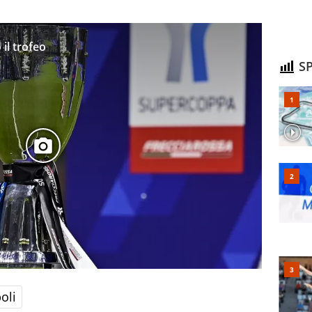
il trofeo
SP
oli