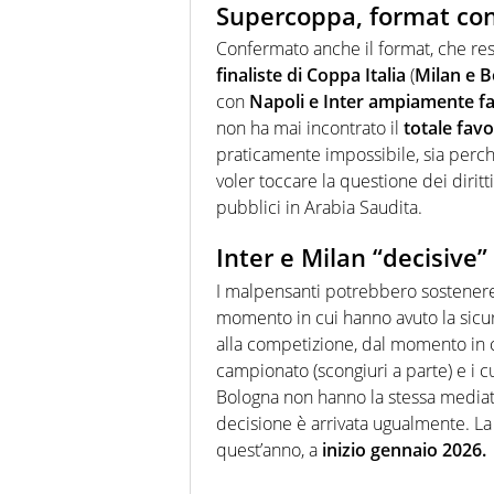
Supercoppa, format co
Confermato anche il format, che res
finaliste di Coppa Italia
(
Milan e 
con
Napoli e Inter ampiamente fa
non ha mai incontrato il
totale favo
praticamente impossibile, sia per
voler toccare la questione dei dirit
pubblici in Arabia Saudita.
Inter e Milan “decisive”
I malpensanti potrebbero sostener
momento in cui hanno avuto la sicu
alla competizione, dal momento in c
campionato (scongiuri a parte) e i cu
Bologna non hanno la stessa mediatic
decisione è arrivata ugualmente. L
quest’anno, a
inizio gennaio 2026.