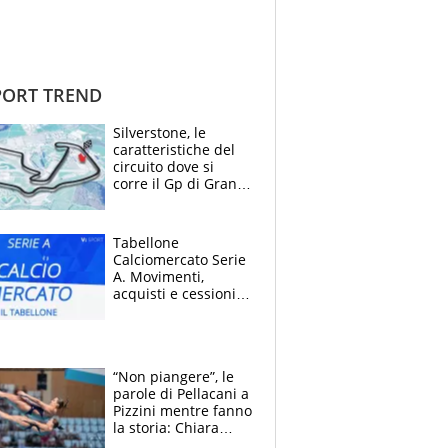
ORT TREND
Silverstone, le
caratteristiche del
circuito dove si
corre il Gp di Gran
Bretagna del
Motomondiale
Tabellone
Calciomercato Serie
A. Movimenti,
acquisti e cessioni:
estate 2026-27
“Non piangere”, le
parole di Pellacani a
Pizzini mentre fanno
la storia: Chiara
batte anche il