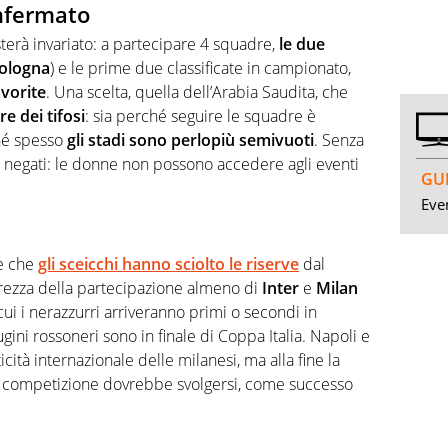
nfermato
terà invariato: a partecipare 4 squadre,
le due
Bologna
) e le prime due classificate in campionato,
vorite
. Una scelta, quella dell’Arabia Saudita, che
re dei tifosi
: sia perché seguire le squadre è
ché spesso
gli stadi sono perlopiù semivuoti
. Senza
ti negati: le donne non possono accedere agli eventi
GUI
Even
e che
gli sceicchi hanno sciolto le riserve
dal
rezza della partecipazione almeno di
Inter
e
Milan
ui i nerazzurri arriveranno primi o secondi in
gini rossoneri sono in finale di Coppa Italia. Napoli e
ità internazionale delle milanesi, ma alla fine la
a competizione dovrebbe svolgersi, come successo