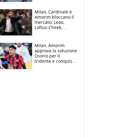
record di Ceccon
Milan, Cardinale e
Amorim bloccano il
mercato: Leao,
Loftus-Cheek,
Estupinian e
Gimenez in bilico,
Soulè e Osorio nel
Milan, Amorim
mirino
approva la soluzione
Osorio per il
tridente e conquista
Jashari: la frecciata
dello svizzero all'ex
Allegri