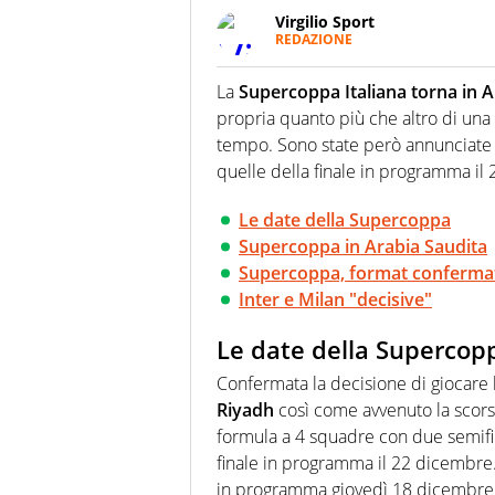
Virgilio Sport
REDAZIONE
Da oltre 20 anni informa in m
sport. Calcio, calciomercato,
La
Supercoppa Italiana torna in A
Virgilio Sport i tifosi e gli 
propria quanto più che altro di una 
completa e zero faziosità. La 
esperti di sport abili sia nel 
tempo. Sono state però annunciate l
rilanciano verso la rete, sia
quelle della finale in programma il
100% originali ed esclusivi.
Le date della Supercoppa
Supercoppa in Arabia Saudita
Supercoppa, format conferma
Inter e Milan "decisive"
Le date della Supercop
Confermata la decisione di giocare 
Riyadh
così come avvenuto la scorsa
formula a 4 squadre con due semifin
finale in programma il 22 dicembre.
in programma giovedì 18 dicembre, m