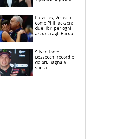
figlio di Amadeus e
Sanremo sullo
sfondo
Italvolley, Velasco
come Phil Jackson:
due libri per ogni
azzurra agli Europei.
Quello per Sylla è
“geniale”
Silverstone:
Bezzecchi record e
dolori, Bagnaia
spera
nell'antidolorifico,
Marquez si tira fuori
e vota Aprilia