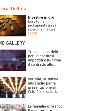
STORIE
lleria Delfino
SPECIALI
Investire in oro
L’oro torna
ESPERTI
protagonista tra gli
investimenti sicuri
LEGGI
CONTATTI
ME GALLERY
Trabzonspor, delirio
per Salah: tifosi
impazziti e lui firma
il contratto allo
stadio
Vozinha, in 30mila
allo stadio per la
presentazione al
Colo-Colo tra luci,
spettacolo, elicotteri
e paracadutisti
La famiglia di Franco
Baresi sempre