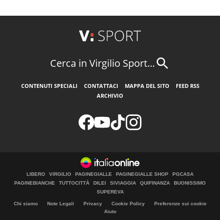
Cerca in Virgilio Sport...
CONTENUTI SPECIALI
CONTATTACI
MAPPA DEL SITO
FEED RSS
ARCHIVIO
LIBERO
VIRGILIO
PAGINEGIALLE
PAGINEGIALLE SHOP
PGCASA
PAGINEBIANCHE
TUTTOCITTÀ
DILEI
SIVIAGGIA
QUIFINANZA
BUONISSIMO
SUPEREVA
Chi siamo
Note Legali
Privacy
Cookie Policy
Preferenze sui cookie
Aiuto