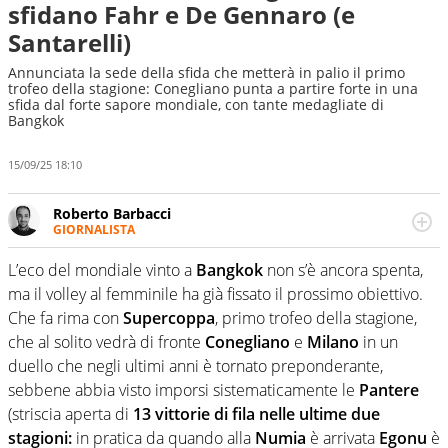
sfidano Fahr e De Gennaro (e
Santarelli)
Annunciata la sede della sfida che metterà in palio il primo
trofeo della stagione: Conegliano punta a partire forte in una
sfida dal forte sapore mondiale, con tante medagliate di
Bangkok
15/09/25 18:10
Roberto Barbacci
GIORNALISTA
Giornalista (pubblicista) sportivo a tutto campo, è il
tuttologo di Virgilio Sport. Provate a chiedergli di boxe, di
L’eco del mondiale vinto a
Bangkok
non s’è ancora spenta,
scherma, di volley o di curling: ve ne farà innamorare
ma il volley al femminile ha già fissato il prossimo obiettivo.
Che fa rima con
Supercoppa
, primo trofeo della stagione,
che al solito vedrà di fronte
Conegliano
e
Milano
in un
duello che negli ultimi anni è tornato preponderante,
sebbene abbia visto imporsi sistematicamente le
Pantere
(striscia aperta di
13 vittorie di fila nelle ultime due
stagioni:
in pratica da quando alla
Numia
è arrivata
Egonu
è