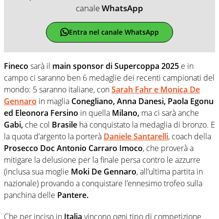
canale
WhatsApp
Entra nel canale WhatsApp
Fineco
sarà il
main sponsor di Supercoppa 2025
e in
campo ci saranno ben 6 medaglie dei recenti campionati del
mondo: 5 saranno italiane, con
Sarah Fahr e Monica De
Gennaro
in maglia
Conegliano, Anna Danesi, Paola Egonu
ed Eleonora Fersino
in quella
Milano,
ma ci sarà anche
Gabi,
che col
Brasile
ha conquistato la medaglia di bronzo. E
la quota d’argento la porterà
Daniele Santarelli
, coach della
Prosecco Doc Antonio Carraro Imoco
, che proverà a
mitigare la delusione per la finale persa contro le azzurre
(inclusa sua moglie
Moki De Gennaro
, all’ultima partita in
nazionale) provando a conquistare l’ennesimo trofeo sulla
panchina delle
Pantere.
Che per inciso in
Italia
vincono ogni tipo di competizione