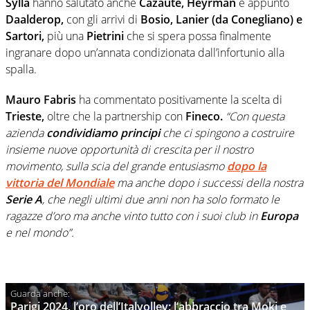
Sylla
hanno salutato anche
Cazaute, Heyrman
e appunto
Daalderop,
con gli arrivi di
Bosio, Lanier (da Conegliano) e
Sartori,
più una
Pietrini
che si spera possa finalmente
ingranare dopo un’annata condizionata dall’infortunio alla
spalla.
Mauro Fabris
ha commentato positivamente la scelta di
Trieste,
oltre che la partnership con
Fineco.
“Con questa
azienda
condividiamo principi
che ci spingono a costruire
insieme nuove opportunità di crescita per il nostro
movimento, sulla scia del grande entusiasmo
dopo la
vittoria del Mondiale
ma anche dopo i successi della nostra
Serie A
, che negli ultimi due anni non ha solo formato le
ragazze d’oro ma anche vinto tutto con i suoi club in
Europa
e nel mondo”.
Parigi 2024, l’oro dell’Italvolley: l’abbraccio tra Moki e