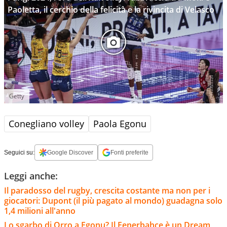
Paoletta, il cerchio della felicità e la rivincita di Velasco
Getty
Conegliano volley
Paola Egonu
Seguici su:
Google Discover
Fonti preferite
Leggi anche:
Il paradosso del rugby, crescita costante ma non per i
giocatori: Dupont (il più pagato al mondo) guadagna solo
1,4 milioni all'anno
Lo sgarbo di Orro a Egonu? Il Fenerbahce è un Dream