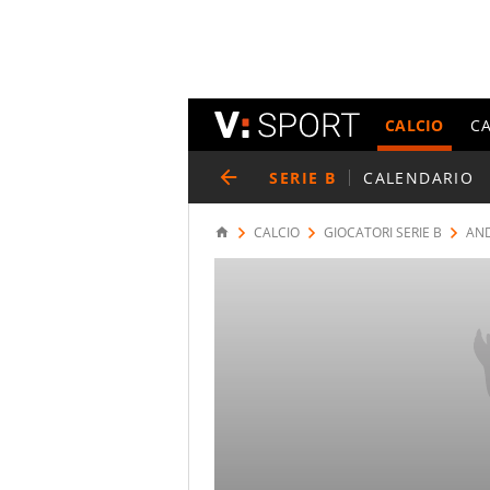
CALCIO
C
SERIE B
CALENDARIO
CALCIO
GIOCATORI SERIE B
AND