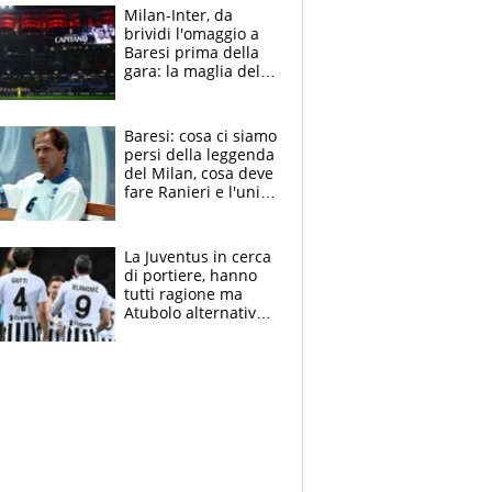
multa"
Milan-Inter, da
brividi l'omaggio a
Baresi prima della
gara: la maglia del
capitano a
centrocampo
Baresi: cosa ci siamo
persi della leggenda
del Milan, cosa deve
fare Ranieri e l'unico
neo di una carriera
immacolata
La Juventus in cerca
di portiere, hanno
tutti ragione ma
Atubolo alternativa
a Vicario non regge
e la soluzione
rimane Milinkovic-
Savic