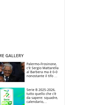
ME GALLERY
Palermo-Frosinone,
c'è Sergio Mattarella
al Barbera ma è 0-0
nonostante il tifo del
presidente della
Repubblica
Serie B 2025-2026,
tutto quello che c’è
da sapere: squadre,
calendario,