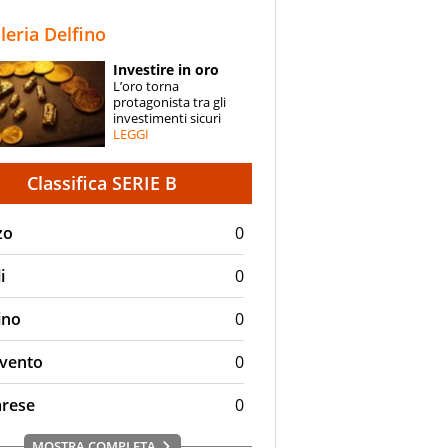
STORIE
lleria Delfino
SPECIALI
Investire in oro
L’oro torna
ESPERTI
protagonista tra gli
investimenti sicuri
LEGGI
CONTATTI
Classifica SERIE B
zo
0
i
0
ino
0
vento
0
arese
0
MOSTRA COMPLETA