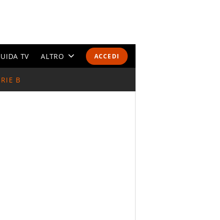
UIDA TV
ALTRO
ACCEDI
RIE B
CALENDARI E CLASSIFICHE
ALTRI SPORT
MONDIALI 2026
OLIMPIADI
GOSSIP
LIFESTYLE