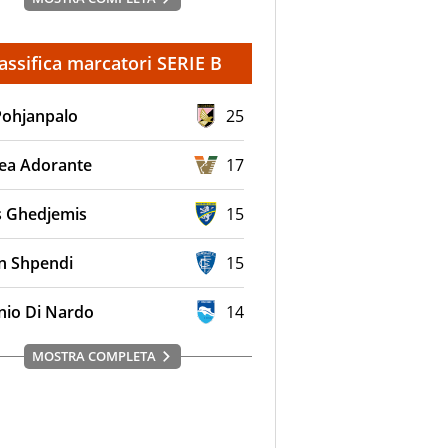
assifica marcatori SERIE B
Pohjanpalo
25
ea Adorante
17
s Ghedjemis
15
en Shpendi
15
nio Di Nardo
14
MOSTRA COMPLETA