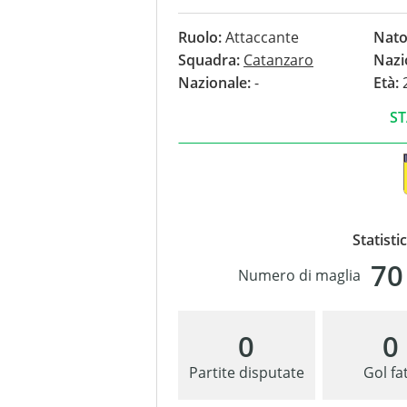
Ruolo:
Attaccante
Nato
Squadra:
Catanzaro
Nazi
Nazionale:
-
Età:
2
ST
Statisti
70
Numero di maglia
0
0
Partite disputate
Gol fat