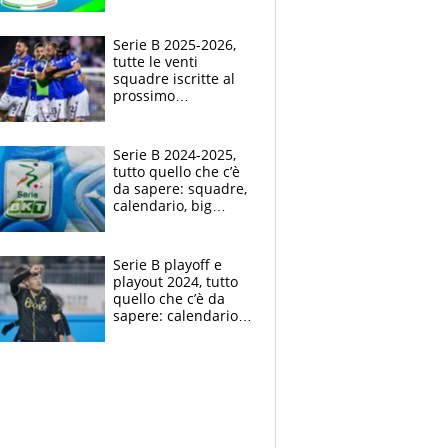
infrasettimanali,
pause nazionale,
playoff e playout
Serie B 2025-2026,
tutte le venti
squadre iscritte al
prossimo
campionato cadetto
Serie B 2024-2025,
tutto quello che c’è
da sapere: squadre,
calendario, big
match, playoff e
playout
Serie B playoff e
playout 2024, tutto
quello che c’è da
sapere: calendario,
orari e regolamento