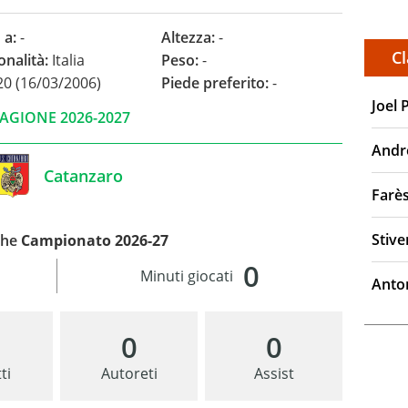
 a:
-
Altezza:
-
Cl
onalità:
Italia
Peso:
-
0 (16/03/2006)
Piede preferito:
-
Joel 
AGIONE 2026-2027
Andr
Catanzaro
Farè
Stiv
che
Campionato 2026-27
0
Minuti giocati
Anto
0
0
ti
Autoreti
Assist