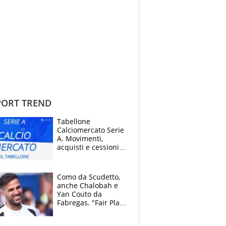
ORT TREND
Tabellone
Calciomercato Serie
A. Movimenti,
acquisti e cessioni:
estate 2026-27
Como da Scudetto,
anche Chalobah e
Yan Couto da
Fabregas. "Fair Play
Finanziario?
Pagheremo la