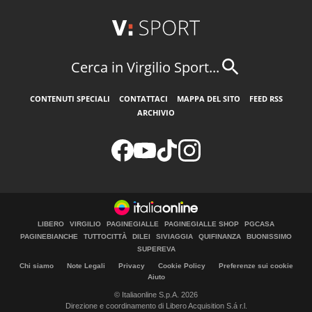
Cerca in Virgilio Sport...
CONTENUTI SPECIALI
CONTATTACI
MAPPA DEL SITO
FEED RSS
ARCHIVIO
LIBERO
VIRGILIO
PAGINEGIALLE
PAGINEGIALLE SHOP
PGCASA
PAGINEBIANCHE
TUTTOCITTÀ
DILEI
SIVIAGGIA
QUIFINANZA
BUONISSIMO
SUPEREVA
Chi siamo
Note Legali
Privacy
Cookie Policy
Preferenze sui cookie
Aiuto
© Italiaonline S.p.A. 2026
Direzione e coordinamento di Libero Acquisition S.á r.l.