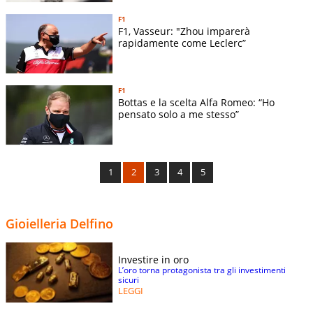
F1
F1, Vasseur: "Zhou imparerà
rapidamente come Leclerc”
F1
Bottas e la scelta Alfa Romeo: “Ho
pensato solo a me stesso”
1
2
3
4
5
Gioielleria Delfino
Investire in oro
L’oro torna protagonista tra gli investimenti
sicuri
LEGGI