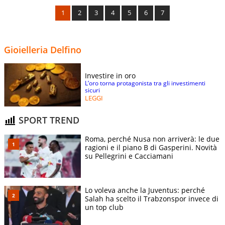
1
2
3
4
5
6
7
Gioielleria Delfino
Investire in oro
L’oro torna protagonista tra gli investimenti
sicuri
LEGGI
SPORT TREND
Roma, perché Nusa non arriverà: le due
ragioni e il piano B di Gasperini. Novità
su Pellegrini e Cacciamani
Lo voleva anche la Juventus: perché
Salah ha scelto il Trabzonspor invece di
un top club