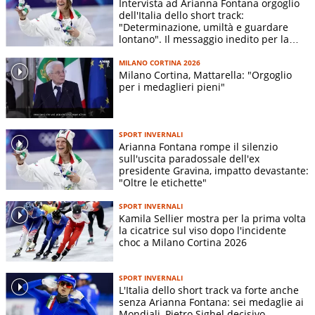
Intervista ad Arianna Fontana orgoglio
dell'Italia dello short track:
"Determinazione, umiltà e guardare
lontano". Il messaggio inedito per la
ANSA
"sua" Alta Valmalenco
MILANO CORTINA 2026
Milano Cortina, Mattarella: "Orgoglio
per i medaglieri pieni"
SPORT INVERNALI
Arianna Fontana rompe il silenzio
sull'uscita paradossale dell'ex
presidente Gravina, impatto devastante:
"Oltre le etichette"
SPORT INVERNALI
Kamila Sellier mostra per la prima volta
la cicatrice sul viso dopo l'incidente
choc a Milano Cortina 2026
SPORT INVERNALI
L'Italia dello short track va forte anche
senza Arianna Fontana: sei medaglie ai
Mondiali, Pietro Sighel decisivo