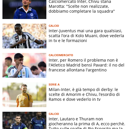
Calciomercato Inter, Chivu stana
costruzione pulita dal basso, principi posizionali rigorosi e
Marotta: "Scelte non realizzate,
grande attenzione alla fase difensiva. Centrale è lo sviluppo
dobbiamo completare la squadra"
del singolo dentro il collettivo: coraggio,
disciplina tattica
e
responsabilità sono i pilastri del suo calcio, eredità diretta
CALCIO
Inter-Juventus mai una gara qualsiasi,
dell’esperienza vissuta ai massimi livelli.
scatta l’ora di Kolo Muani, dove vederla
in tv e le formazioni
CALCIOMERCATO
Inter, per Romero il problema non è
l'Atletico Madrid bensì Pavard: il no del
francese allontana l'argentino
SERIE A
Milan-Inter, è già tempo di derby: le
scelte di Amorim e Chivu, l’esordio di
Ramos e dove vederlo in tv
ANSA
CALCIO
Inter, Lautaro e Thuram non
giocheranno la prima di A, ecco perchè.
Tutto sulle spalle di Pio Esposito ma la