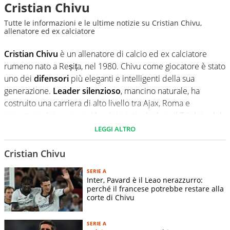
Cristian Chivu
Tutte le informazioni e le ultime notizie su Cristian Chivu,
allenatore ed ex calciatore
Cristian Chivu
è un allenatore di calcio ed ex calciatore
rumeno nato a Reșița, nel 1980. Chivu come giocatore è stato
uno dei
difensori
più eleganti e intelligenti della sua
generazione.
Leader silenzioso
, mancino naturale, ha
costruito una carriera di alto livello tra Ajax, Roma e
soprattutto Inter, con cui ha vinto tutto, incluso il Triplete del
2010. Capitano della Roma e pilastro della Nazionale
LEGGI ALTRO
rumena, ha unito qualità tecniche, senso della posizione e
una forte personalità, temprata anche dall’incidente
Cristian Chivu
all’occhio che ne ha segnato il percorso umano e sportivo.
SERIE A
Inter, Pavard è il Leao nerazzurro:
Chiusa la carriera da calciatore, Chivu ha intrapreso quella da
perché il francese potrebbe restare alla
corte di Chivu
allenatore
partendo dal settore giovanile dell’
Inter
, dove ha
mostrato idee chiare e una spiccata
vocazione educativa
.
Le sue squadre cercano il
controllo del gioco
attraverso una
SERIE A