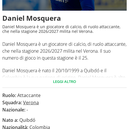
Daniel Mosquera
Daniel Mosquera è un giocatore di calcio, di ruolo attaccante,
che nella stagione 2026/2027 milita nel Verona.
Daniel Mosquera è un giocatore di calcio, di ruolo attaccante,
che nella stagione 2026/2027 milita nel Verona. Il suo
numero di gioco in questa stagione è il 25.
Daniel Mosquera è nato il 20/10/1999 a Quibdó e il
Colombia è la sua nazione di origine. Daniel Mosquera è alto
LEGGI ALTRO
181 cm, ha un peso medio di 75 kg. Il suo piede di calcio in
via preferenziale è il destro.
Ruolo:
Attaccante
Squadra:
Verona
In questa stagione ha disputato nel campionato Serie B 0
Nazionale:
-
partite e non ha segnato nessun gol.
Nato a:
Quibdó
Nazionalità:
Colombia