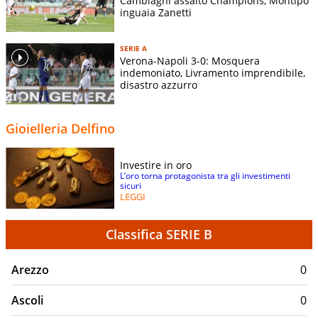
Cambiaghi assalto Champions, Montipò
inguaia Zanetti
SERIE A
Verona-Napoli 3-0: Mosquera
indemoniato, Livramento imprendibile,
disastro azzurro
Gioielleria Delfino
Investire in oro
L’oro torna protagonista tra gli investimenti
sicuri
LEGGI
Classifica SERIE B
Arezzo
0
Ascoli
0