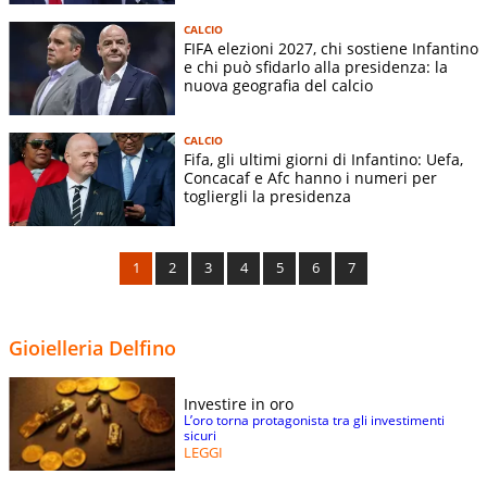
CALCIO
FIFA elezioni 2027, chi sostiene Infantino
e chi può sfidarlo alla presidenza: la
nuova geografia del calcio
CALCIO
Fifa, gli ultimi giorni di Infantino: Uefa,
Concacaf e Afc hanno i numeri per
togliergli la presidenza
1
2
3
4
5
6
7
Gioielleria Delfino
Investire in oro
L’oro torna protagonista tra gli investimenti
sicuri
LEGGI