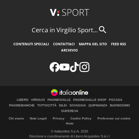
Cerca in Virgilio Sport...
CONTENUTI SPECIALI
CONTATTACI
MAPPA DEL SITO
FEED RSS
ARCHIVIO
LIBERO
VIRGILIO
PAGINEGIALLE
PAGINEGIALLE SHOP
PGCASA
PAGINEBIANCHE
TUTTOCITTÀ
DILEI
SIVIAGGIA
QUIFINANZA
BUONISSIMO
SUPEREVA
Chi siamo
Note Legali
Privacy
Cookie Policy
Preferenze sui cookie
Aiuto
© Italiaonline S.p.A. 2026
Direzione e coordinamento di Libero Acquisition S.á r.l.