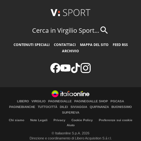
Cerca in Virgilio Sport...
CONTENUTI SPECIALI
CONTATTACI
MAPPA DEL SITO
FEED RSS
ARCHIVIO
LIBERO
VIRGILIO
PAGINEGIALLE
PAGINEGIALLE SHOP
PGCASA
PAGINEBIANCHE
TUTTOCITTÀ
DILEI
SIVIAGGIA
QUIFINANZA
BUONISSIMO
SUPEREVA
Chi siamo
Note Legali
Privacy
Cookie Policy
Preferenze sui cookie
Aiuto
© Italiaonline S.p.A. 2026
Direzione e coordinamento di Libero Acquisition S.á r.l.