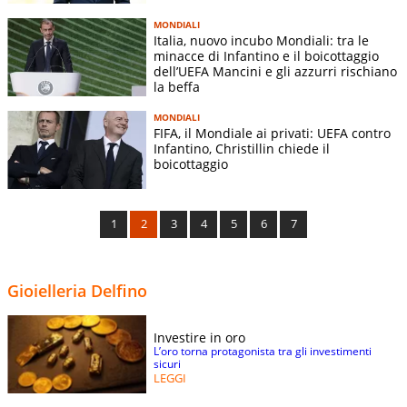
MONDIALI
Italia, nuovo incubo Mondiali: tra le
minacce di Infantino e il boicottaggio
dell’UEFA Mancini e gli azzurri rischiano
la beffa
MONDIALI
FIFA, il Mondiale ai privati: UEFA contro
Infantino, Christillin chiede il
boicottaggio
1
2
3
4
5
6
7
Gioielleria Delfino
Investire in oro
L’oro torna protagonista tra gli investimenti
sicuri
LEGGI