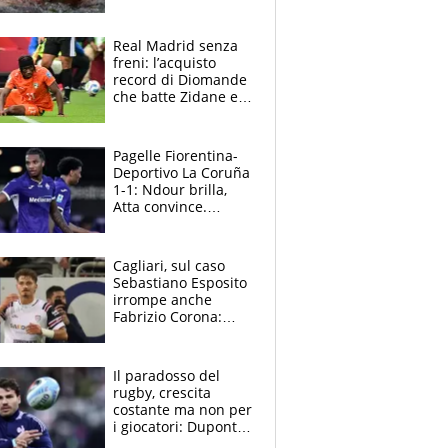
allenamenti fermi,
cosa succede
adesso
Real Madrid senza
freni: l’acquisto
record di Diomande
che batte Zidane e
Ronaldo. Vinicius
rinnova: le cifre
Pagelle Fiorentina-
Deportivo La Coruña
1-1: Ndour brilla,
Atta convince.
Pongracic rovina
tutto nel finale
Cagliari, sul caso
Sebastiano Esposito
irrompe anche
Fabrizio Corona:
“Ecco cosa è
successo, ho le
prove”
Il paradosso del
rugby, crescita
costante ma non per
i giocatori: Dupont
(il più pagato al