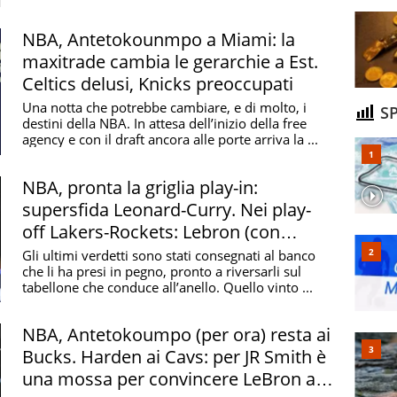
italiana ...
NBA, Antetokounmpo a Miami: la
maxitrade cambia le gerarchie a Est.
Celtics delusi, Knicks preoccupati
Una notta che potrebbe cambiare, e di molto, i
SP
destini della NBA. In attesa dell’inizio della free
agency e con il draft ancora alle porte arriva la ...
NBA, pronta la griglia play-in:
supersfida Leonard-Curry. Nei play-
off Lakers-Rockets: Lebron (con
Doncic?) sfida Durant
Gli ultimi verdetti sono stati consegnati al banco
che li ha presi in pegno, pronto a riversarli sul
tabellone che conduce all’anello. Quello vinto ...
NBA, Antetokoumpo (per ora) resta ai
Bucks. Harden ai Cavs: per JR Smith è
una mossa per convincere LeBron a