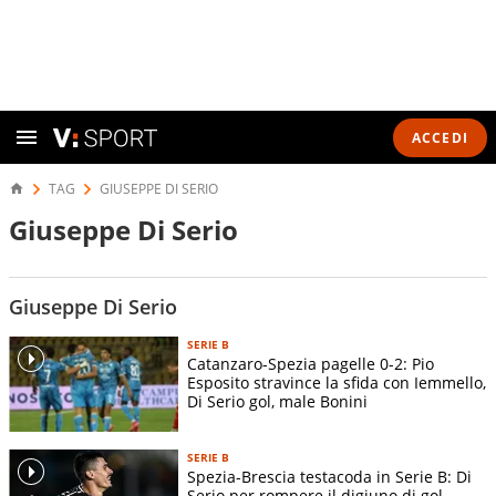
ACCEDI
TAG
GIUSEPPE DI SERIO
Giuseppe Di Serio
Giuseppe Di Serio
SERIE B
Catanzaro-Spezia pagelle 0-2: Pio
Esposito stravince la sfida con Iemmello,
Di Serio gol, male Bonini
SERIE B
Spezia-Brescia testacoda in Serie B: Di
Serio per rompere il digiuno di gol,