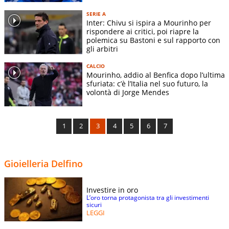
SERIE A
Inter: Chivu si ispira a Mourinho per
rispondere ai critici, poi riapre la
polemica su Bastoni e sul rapporto con
gli arbitri
CALCIO
Mourinho, addio al Benfica dopo l’ultima
sfuriata: c’è l’Italia nel suo futuro, la
volontà di Jorge Mendes
1
2
3
4
5
6
7
Gioielleria Delfino
Investire in oro
L’oro torna protagonista tra gli investimenti
sicuri
LEGGI