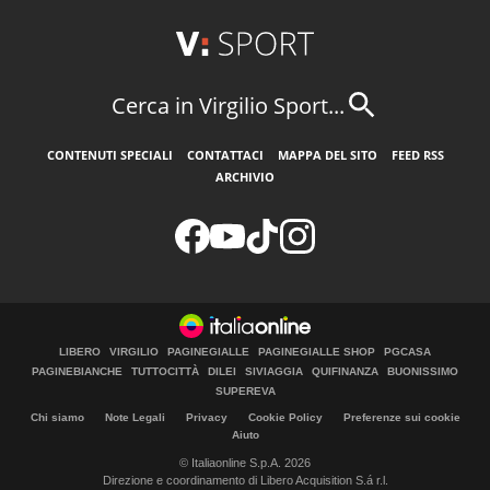
Cerca in Virgilio Sport...
CONTENUTI SPECIALI
CONTATTACI
MAPPA DEL SITO
FEED RSS
ARCHIVIO
LIBERO
VIRGILIO
PAGINEGIALLE
PAGINEGIALLE SHOP
PGCASA
PAGINEBIANCHE
TUTTOCITTÀ
DILEI
SIVIAGGIA
QUIFINANZA
BUONISSIMO
SUPEREVA
Chi siamo
Note Legali
Privacy
Cookie Policy
Preferenze sui cookie
Aiuto
© Italiaonline S.p.A. 2026
Direzione e coordinamento di Libero Acquisition S.á r.l.