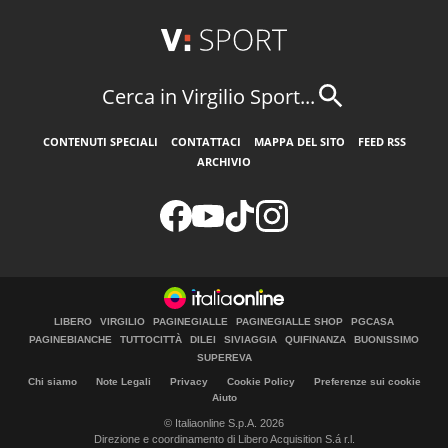
Cerca in Virgilio Sport...
CONTENUTI SPECIALI
CONTATTACI
MAPPA DEL SITO
FEED RSS
ARCHIVIO
LIBERO
VIRGILIO
PAGINEGIALLE
PAGINEGIALLE SHOP
PGCASA
PAGINEBIANCHE
TUTTOCITTÀ
DILEI
SIVIAGGIA
QUIFINANZA
BUONISSIMO
SUPEREVA
Chi siamo
Note Legali
Privacy
Cookie Policy
Preferenze sui cookie
Aiuto
© Italiaonline S.p.A. 2026
Direzione e coordinamento di Libero Acquisition S.á r.l.