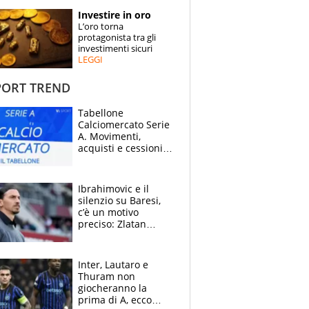
STORIE
Investire in oro
L’oro torna
SPECIALI
protagonista tra gli
investimenti sicuri
LEGGI
ESPERTI
ORT TREND
CONTATTI
Tabellone
Calciomercato Serie
A. Movimenti,
acquisti e cessioni:
estate 2026-27
Ibrahimovic e il
silenzio su Baresi,
c’è un motivo
preciso: Zlatan
segnato dalla
tragedia del fratello
e dalla morte di
Inter, Lautaro e
Raiola
Thuram non
giocheranno la
prima di A, ecco