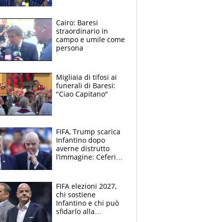
perchè. Tutto sulle
spalle di Pio
Esposito ma la
Cairo: Baresi
garanzia è Stankovic
straordinario in
campo e umile come
persona
Migliaia di tifosi ai
funerali di Baresi:
"Ciao Capitano"
FIFA, Trump scarica
Infantino dopo
averne distrutto
l’immagine: Ceferin
sceglie la
Supercoppa per il
contrattacco
FIFA elezioni 2027,
chi sostiene
Infantino e chi può
sfidarlo alla
presidenza: la