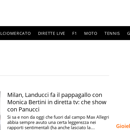
ALCIOMERCATO
DIRETTE LIVE
F1
MOTO
TENNIS
G
Milan, Landucci fa il pappagallo con
Monica Bertini in diretta tv: che show
con Panucci
Si sa e non da oggi che fuori dal campo Max Allegri
abbia sempre avuto una certa leggerezza nei
Gioie
rapporti sentimentali (ha anche lasciato la