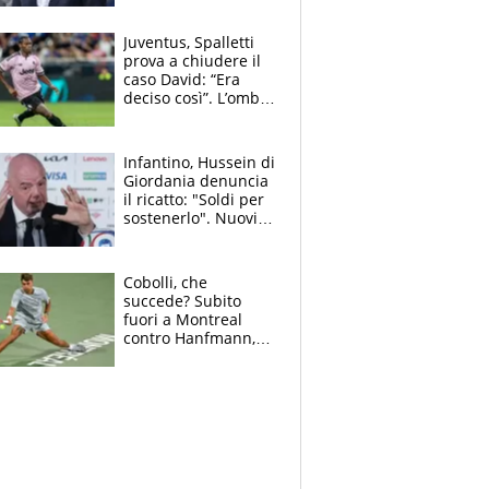
nuova geografia del
calcio
Juventus, Spalletti
prova a chiudere il
caso David: “Era
deciso così”. L’ombra
di Zirkzee e la
sentenza dei tifosi
Infantino, Hussein di
Giordania denuncia
il ricatto: "Soldi per
sostenerlo". Nuovi
guai per il boss
della FIFA
Cobolli, che
succede? Subito
fuori a Montreal
contro Hanfmann,
per Flavio è tutta
colpa della tosse