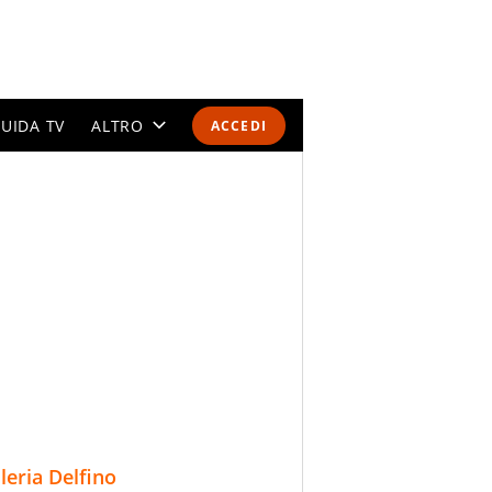
UIDA TV
ALTRO
ACCEDI
CALENDARI E CLASSIFICHE
ALTRI SPORT
MONDIALI 2026
OLIMPIADI
GOSSIP
LIFESTYLE
lleria Delfino