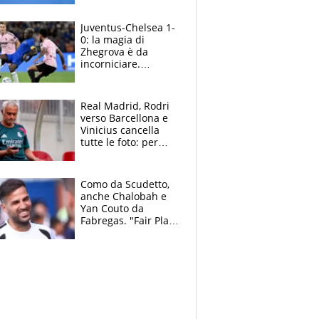
essere ripescato
Juventus-Chelsea 1-
0: la magia di
Zhegrova è da
incorniciare.
Spalletti suona il
Blues e tiene,
ancora, la porta
Real Madrid, Rodri
inviolata
verso Barcellona e
Vinicius cancella
tutte le foto: per
Mourinho due grane
da risolvere
Como da Scudetto,
anche Chalobah e
Yan Couto da
Fabregas. "Fair Play
Finanziario?
Pagheremo la
multa"