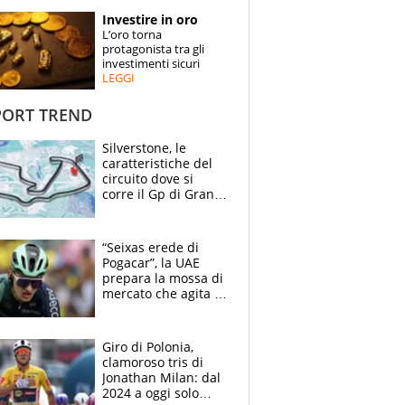
STORIE
Investire in oro
L’oro torna
SPECIALI
protagonista tra gli
investimenti sicuri
LEGGI
ESPERTI
ORT TREND
CONTATTI
Silverstone, le
caratteristiche del
circuito dove si
corre il Gp di Gran
Bretagna del
Motomondiale
“Seixas erede di
Pogacar”, la UAE
prepara la mossa di
mercato che agita la
Francia. Ciccone,
che beffa alla Vuelta
a Burgos
Giro di Polonia,
clamoroso tris di
Jonathan Milan: dal
2024 a oggi solo