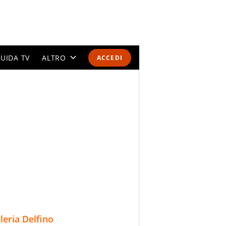
UIDA TV
ALTRO
ACCEDI
CALENDARI E CLASSIFICHE
ALTRI SPORT
MONDIALI 2026
OLIMPIADI
GOSSIP
LIFESTYLE
lleria Delfino