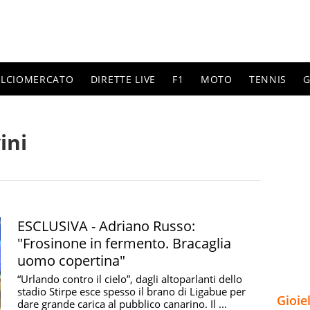
ALCIOMERCATO
DIRETTE LIVE
F1
MOTO
TENNIS
G
ini
ESCLUSIVA - Adriano Russo:
"Frosinone in fermento. Bracaglia
uomo copertina"
“Urlando contro il cielo”, dagli altoparlanti dello
stadio Stirpe esce spesso il brano di Ligabue per
Gioie
dare grande carica al pubblico canarino. Il ...