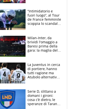
Pogacar ha vinto più
di lui. Bene Romele
e Skerl
“Intimidatorio e
fuori luogo”, al Tour
de France femminile
scoppia lo scandalo:
un uomo controlla i
reggiseni delle
atlete
Milan-Inter, da
brividi l'omaggio a
Baresi prima della
gara: la maglia del
capitano a
centrocampo
La Juventus in cerca
di portiere, hanno
tutti ragione ma
Atubolo alternativa
a Vicario non regge
e la soluzione
rimane Milinkovic-
Serie D, slittano a
Savic
domani i gironi:
cosa c’è dietro, le
speranze di Taranto
e Messina, chi può