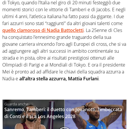
di Tokyo, quando l’Italia nel giro di 20 minuti festeggiò due
momenti storici con le vittorie di Tamberi e di Jacobs. E negli
ultimi 4 anni, l’atletica italiana ha fatto passi da gigante. I due
fari azzurri sono stati “raggiunti” da altri giovani talenti come
quello clamoroso di Nadia Battocletti
. La 25enne di Cles
ha conquistato l’ennesimo grande traguardo della sua
giovane carriera vincendo l’oro agli Europei di cross, che si va
ad aggiungere agli altri successi in ambito continentale su
strada e in pista, oltre ai risultati prestigiosi ottenuti alle
Olimpiadi di Parigi e ai Mondiali di Tokyo. E ora il presidente
Mei è pronto ad ad affidare le chiavi della squadra azzurra a
Nadia e
all’altra stella azzurra, Mattia Furlani
.
Sanremo, Tamberi: il duetto con Jovanotti, l’imbeccata
di Conti e il sì a Los Angeles 2028