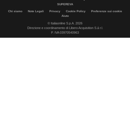
SUPEREVA
Chi siamo
Note Legali
Privacy
Cookie Policy
Preferenze sui cookie
Aiuto
© Italiaonline S.p.A. 2026
Direzione e coordinamento di Libero Acquisition S.á r.l.
P. IVA 03970540963