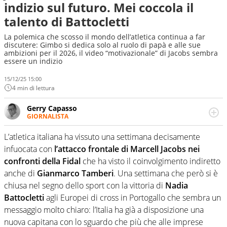
indizio sul futuro. Mei coccola il
talento di Battocletti
La polemica che scosso il mondo dell’atletica continua a far
discutere: Gimbo si dedica solo al ruolo di papà e alle sue
ambizioni per il 2026, il video “motivazionale” di Jacobs sembra
essere un indizio
15/12/25 15:00
4 min di lettura
Gerry Capasso
GIORNALISTA
Per lui gli sport americani non hanno segreti: basket,
football, baseball e la capacità innata di trovare la notizia
L’atletica italiana ha vissuto una settimana decisamente
dove altri non vedono granché
infuocata con
l’attacco frontale di Marcell Jacobs nei
confronti della Fidal
che ha visto il coinvolgimento indiretto
anche di
Gianmarco Tamberi
. Una settimana che però si è
chiusa nel segno dello sport con la vittoria di
Nadia
Battocletti
agli Europei di cross in Portogallo che sembra un
messaggio molto chiaro: l’Italia ha già a disposizione una
nuova capitana con lo sguardo che più che alle imprese