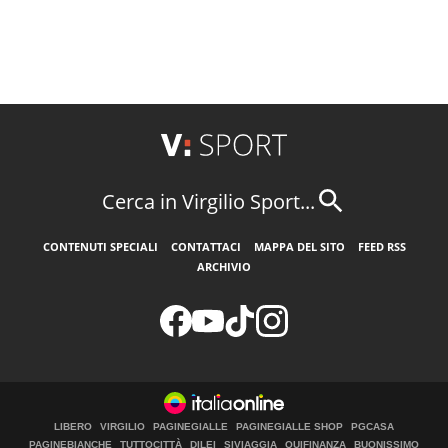
Cerca in Virgilio Sport...
CONTENUTI SPECIALI
CONTATTACI
MAPPA DEL SITO
FEED RSS
ARCHIVIO
LIBERO
VIRGILIO
PAGINEGIALLE
PAGINEGIALLE SHOP
PGCASA
PAGINEBIANCHE
TUTTOCITTÀ
DILEI
SIVIAGGIA
QUIFINANZA
BUONISSIMO