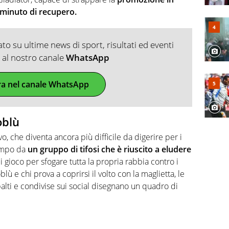
minuto di recupero.
o su ultime news di sport, risultati ed eventi
ti al nostro canale
WhatsApp
ra nel canale WhatsApp
oblù
o, che diventa ancora più difficile da digerire per i
campo da
un gruppo di tifosi che è riuscito a eludere
i gioco per sfogare tutta la propria rabbia contro i
blù e chi prova a coprirsi il volto con la maglietta, le
spalti e condivise sui social disegnano un quadro di