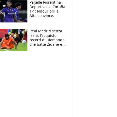
adesso
Pagelle Fiorentina-
Deportivo La Coruña
1-1: Ndour brilla,
Atta convince.
Pongracic rovina
tutto nel finale
Real Madrid senza
freni: l’acquisto
record di Diomande
che batte Zidane e
Ronaldo. Vinicius
rinnova: le cifre