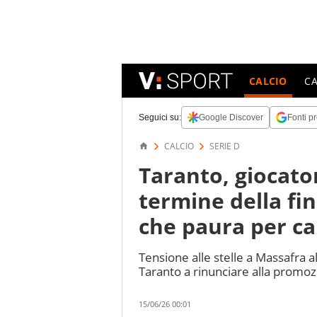
CALCIO
C
Seguici su:
Google Discover
Fonti pr
CALCIO
SERIE D
Taranto, giocatori
termine della fin
che paura per ca
Tensione alle stelle a Massafra a
Taranto a rinunciare alla promozi
15/06/26 00:01