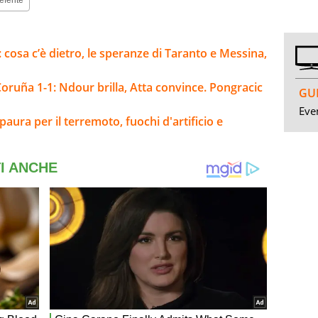
i: cosa c’è dietro, le speranze di Taranto e Messina,
oruña 1-1: Ndour brilla, Atta convince. Pongracic
GUI
Even
aura per il terremoto, fuochi d'artificio e