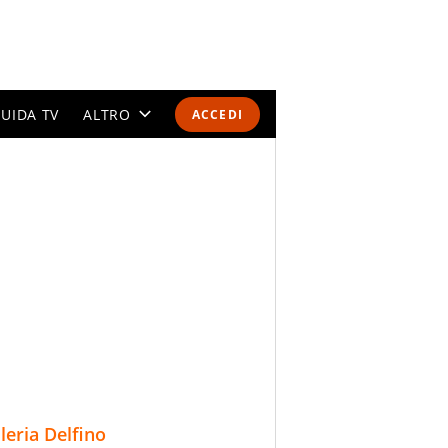
UIDA TV
ALTRO
ACCEDI
CALENDARI E CLASSIFICHE
ALTRI SPORT
MONDIALI 2026
OLIMPIADI
GOSSIP
LIFESTYLE
lleria Delfino