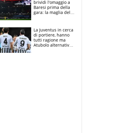
brividi l'omaggio a
Baresi prima della
gara: la maglia del
capitano a
centrocampo
La Juventus in cerca
di portiere, hanno
tutti ragione ma
Atubolo alternativa
a Vicario non regge
e la soluzione
rimane Milinkovic-
Savic