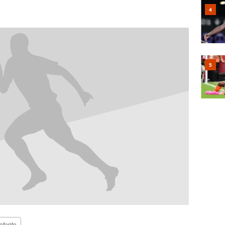
eferite