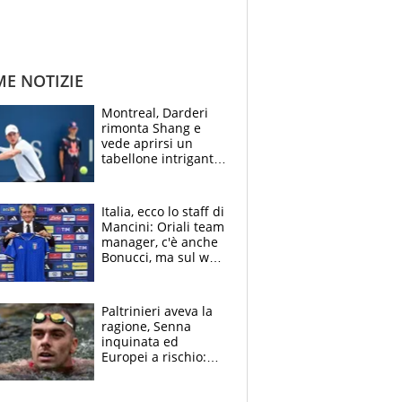
ME NOTIZIE
Montreal, Darderi
rimonta Shang e
vede aprirsi un
tabellone intrigante:
"Penso solo a
Borges, ma sono
felice del mio livello"
Italia, ecco lo staff di
Mancini: Oriali team
manager, c'è anche
Bonucci, ma sul web
infuria la polemica
Paltrinieri aveva la
ragione, Senna
inquinata ed
Europei a rischio:
allenamenti fermi,
cosa succede