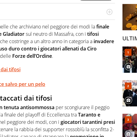
re, divulgatore. E' una delle anime video del sito:
 e lo fa come pochi altri
lle che archiviano nel peggiore dei modi la
finale
e Gladiator
sul neutro di Massafra, con i
tifosi
ULTI
 che costringe a un altro anno in categoria a
invadere
so duro contro i giocatori allenati da Ciro
o delle
Forze dell’Ordine
.
dai tifosi
ice salvo per un pelo
accati dai tifosi
 in tenuta antisommossa
per scongiurare il peggio
 la finale del playoff di Eccellenza tra
Taranto e
 nel peggiore dei modi, con i
giocatori tarantini presi
tenare la rabbia dei supporter rossoblù la sconfitta 2-
ladiator, capace di strappare la
promozione in