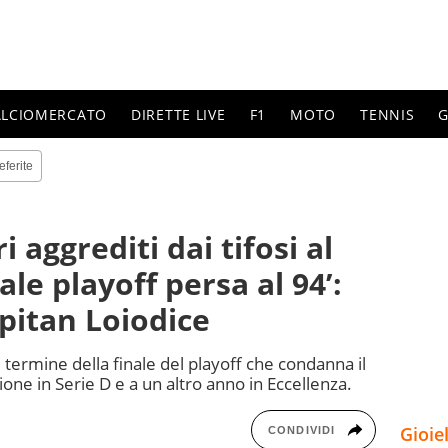
ALCIOMERCATO
DIRETTE LIVE
F1
MOTO
TENNIS
G
eferite
 aggrediti dai tifosi al
ale playoff persa al 94’:
pitan Loiodice
l termine della finale del playoff che condanna il
one in Serie D e a un altro anno in Eccellenza.
Gioie
CONDIVIDI