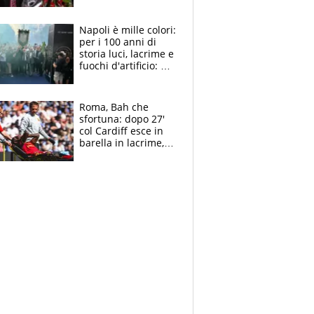
maglie, bandiere,
sciarpe, lacrime e
bigliettini
Napoli è mille colori:
per i 100 anni di
storia luci, lacrime e
fuochi d'artificio: De
Laurentiis salta al
coro anti-Juve
Roma, Bah che
sfortuna: dopo 27'
col Cardiff esce in
barella in lacrime,
Dybala rigore da
schiaffi, i giallorossi
prendono 3 gol in
45'