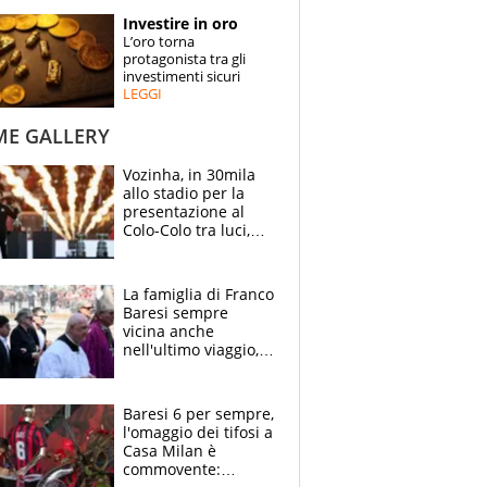
STORIE
Investire in oro
L’oro torna
SPECIALI
protagonista tra gli
investimenti sicuri
LEGGI
ESPERTI
ME GALLERY
CONTATTI
Vozinha, in 30mila
allo stadio per la
presentazione al
Colo-Colo tra luci,
spettacolo, elicotteri
e paracadutisti
La famiglia di Franco
Baresi sempre
vicina anche
nell'ultimo viaggio,
la moglie Maura, i
figli e i suoi cari
circondati
Baresi 6 per sempre,
dall'affetto dei tifosi
l'omaggio dei tifosi a
Casa Milan è
commovente: