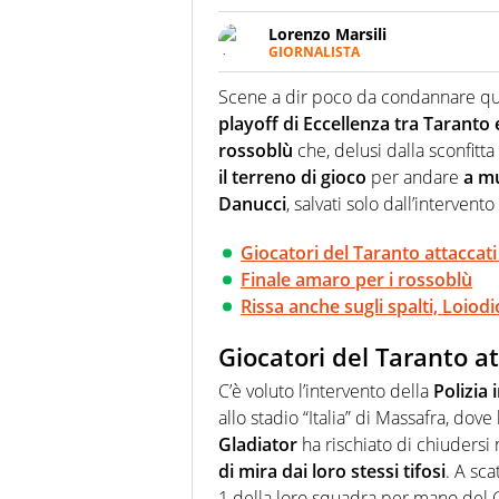
Lorenzo Marsili
GIORNALISTA
Giornalista pubblicista, redatto
racconta in immagini un evento
Scene a dir poco da condannare que
playoff di Eccellenza tra Taranto 
rossoblù
che, delusi dalla sconfitta
il terreno di gioco
per andare
a mu
Danucci
, salvati solo dall’intervent
Giocatori del Taranto attaccati 
Finale amaro per i rossoblù
Rissa anche sugli spalti, Loiod
Giocatori del Taranto att
C’è voluto l’intervento della
Polizia
allo stadio “Italia” di Massafra, dove
Gladiator
ha rischiato di chiudersi
di mira dai loro stessi tifosi
. A sca
1 della loro squadra per mano del G