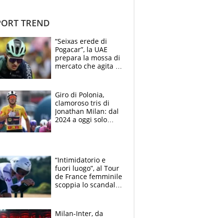
ORT TREND
“Seixas erede di
Pogacar”, la UAE
prepara la mossa di
mercato che agita la
Francia. Ciccone,
che beffa alla Vuelta
a Burgos
Giro di Polonia,
clamoroso tris di
Jonathan Milan: dal
2024 a oggi solo
Pogacar ha vinto più
di lui. Bene Romele
e Skerl
“Intimidatorio e
fuori luogo”, al Tour
de France femminile
scoppia lo scandalo:
un uomo controlla i
reggiseni delle
atlete
Milan-Inter, da