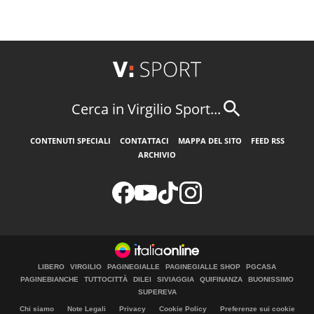
Cerca in Virgilio Sport...
CONTENUTI SPECIALI
CONTATTACI
MAPPA DEL SITO
FEED RSS
ARCHIVIO
LIBERO
VIRGILIO
PAGINEGIALLE
PAGINEGIALLE SHOP
PGCASA
PAGINEBIANCHE
TUTTOCITTÀ
DILEI
SIVIAGGIA
QUIFINANZA
BUONISSIMO
SUPEREVA
Chi siamo
Note Legali
Privacy
Cookie Policy
Preferenze sui cookie