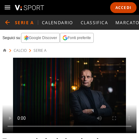
ACCEDI
SERIE A
CALENDARIO
CLASSIFICA
MARCATO
Seguici su:
Google Discover
Fonti preferite
CALCIO
SERIE A