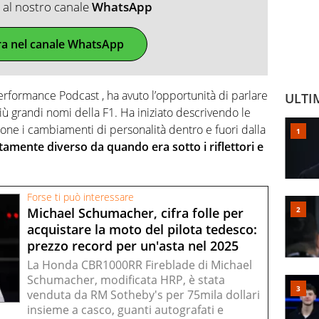
ti al nostro canale
WhatsApp
ra nel canale WhatsApp
 Performance Podcast , ha avuto l’opportunità di parlare
ULTI
ù grandi nomi della F1. Ha iniziato descrivendo le
ne i cambiamenti di personalità dentro e fuori dalla
amente diverso da quando era sotto i riflettori e
Forse ti può interessare
Michael Schumacher, cifra folle per
acquistare la moto del pilota tedesco:
prezzo record per un'asta nel 2025
La Honda CBR1000RR Fireblade di Michael
Schumacher, modificata HRP, è stata
venduta da RM Sotheby's per 75mila dollari
insieme a casco, guanti autografati e