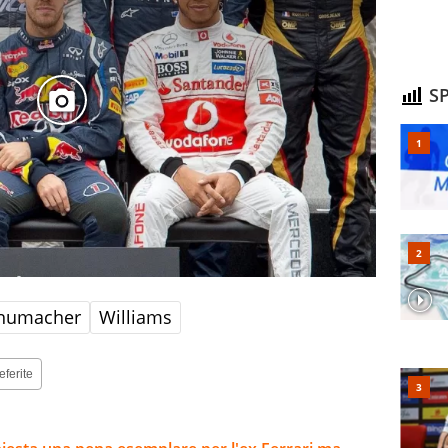
SP
chumacher
Williams
eferite