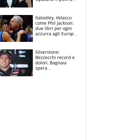
figlio di Amadeus e
Sanremo sullo
sfondo
Italvolley, Velasco
come Phil Jackson:
due libri per ogni
azzurra agli Europei.
Quello per Sylla è
“geniale”
Silverstone:
Bezzecchi record e
dolori, Bagnaia
spera
nell'antidolorifico,
Marquez si tira fuori
e vota Aprilia