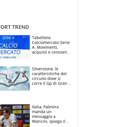
ORT TREND
Tabellone
Calciomercato Serie
A. Movimenti,
acquisti e cessioni:
estate 2026-27
Silverstone, le
caratteristiche del
circuito dove si
corre il Gp di Gran
Bretagna del
Motomondiale
Italia, Palestra
manda un
messaggio a
Mancini, spiega il
motivo del no