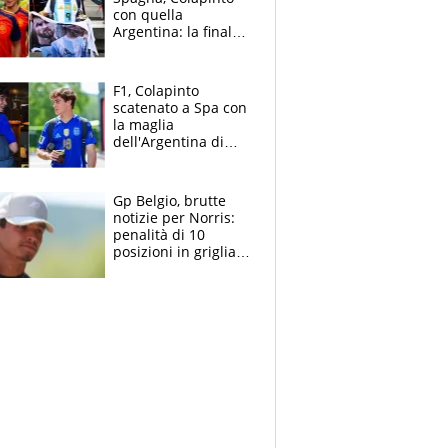
con quella
Argentina: la finale
Mondiale si gioca a
Spa e Alonso non
vede l'ora
F1, Colapinto
scatenato a Spa con
la maglia
dell'Argentina di
Messi punge la
Spagna: "Capiranno
le parolacce"
Gp Belgio, brutte
notizie per Norris:
penalità di 10
posizioni in griglia,
la scelta dolorosa
ma obbligata di
McLaren