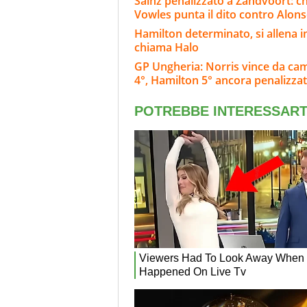
Sainz penalizzato a Zandvoort: c
Vowles punta il dito contro Alon
Hamilton determinato, si allena i
chiama Halo
GP Ungheria: Norris vince da cam
4°, Hamilton 5° ancora penalizza