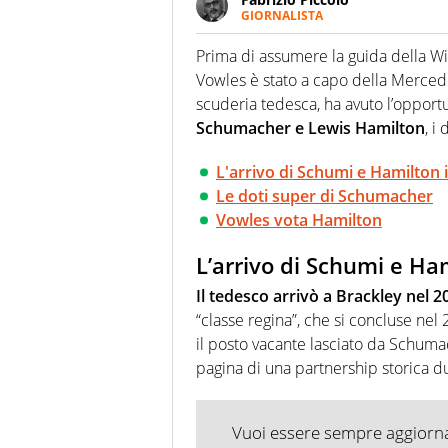
GIORNALISTA
Nella sua carriera ha seguito 
agenzie e testate. Esperienza
Prima di assumere la guida della Wi
prevalentemente di calcio
Vowles è stato a capo della Mercede
scuderia tedesca, ha avuto l’opportu
Schumacher e Lewis Hamilton
, i
L'arrivo di Schumi e Hamilton
Le doti super di Schumacher
Vowles vota Hamilton
L’arrivo di Schumi e Ha
Il tedesco arrivò a Brackley nel 2
“classe regina”, che si concluse nel
il posto vacante lasciato da Schumac
pagina di una partnership storica du
Vuoi essere sempre aggiornat