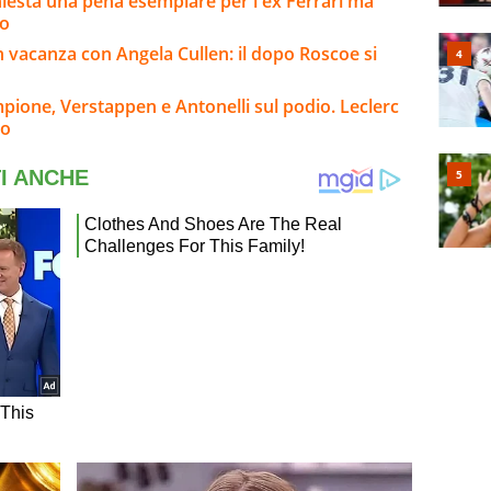
hiesta una pena esemplare per l'ex Ferrari ma
so
n vacanza con Angela Cullen: il dopo Roscoe si
pione, Verstappen e Antonelli sul podio. Leclerc
to