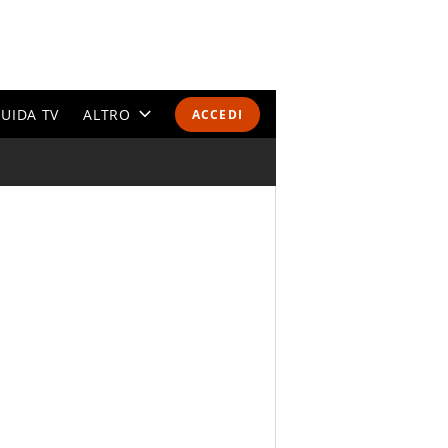
UIDA TV
ALTRO
ACCEDI
CALENDARI E CLASSIFICHE
ALTRI SPORT
MONDIALI 2026
OLIMPIADI
GOSSIP
LIFESTYLE