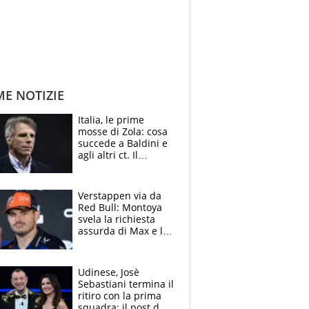
ME NOTIZIE
Italia, le prime
mosse di Zola: cosa
succede a Baldini e
agli altri ct. Il
Borussia tenta un
altro sgarbo agli
azzurri
Verstappen via da
Red Bull: Montoya
svela la richiesta
assurda di Max e lo
avverte: “Sicuro
Mercedes e
McLaren siano
Udinese, Josè
meglio?”
Sebastiani termina il
ritiro con la prima
squadra: il post del