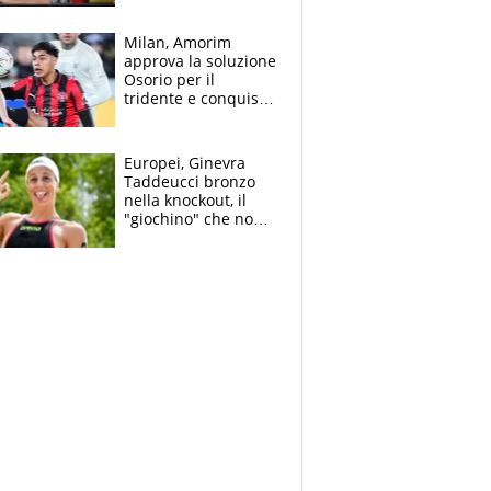
all’Inter e lancia
l'alleanza con
Milan, Amorim
Donnarumma
approva la soluzione
Osorio per il
tridente e conquista
Jashari: la frecciata
dello svizzero all'ex
Allegri
Europei, Ginevra
Taddeucci bronzo
nella knockout, il
"giochino" che non
le piace: "La Senna?
Oggi era pulita"