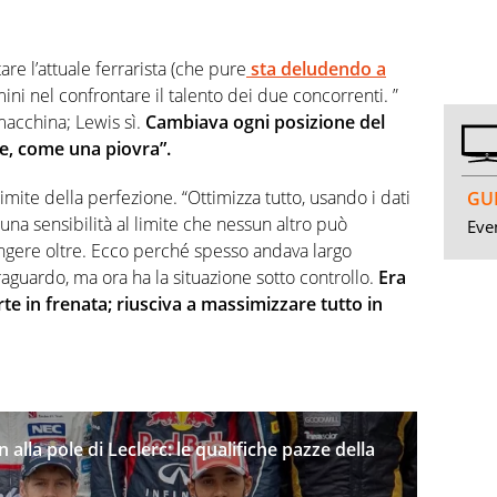
re l’attuale ferrarista (che pure
sta deludendo a
ini nel confrontare il talento dei due concorrenti. ”
macchina; Lewis sì.
Cambiava ogni posizione del
re, come una piovra”.
imite della perfezione. “Ottimizza tutto, usando i dati
GUI
una sensibilità al limite che nessun altro può
Even
ingere oltre. Ecco perché spesso andava largo
 traguardo, ma ora ha la situazione sotto controllo.
Era
te in frenata; riusciva a massimizzare tutto in
alla pole di Leclerc: le qualifiche pazze della