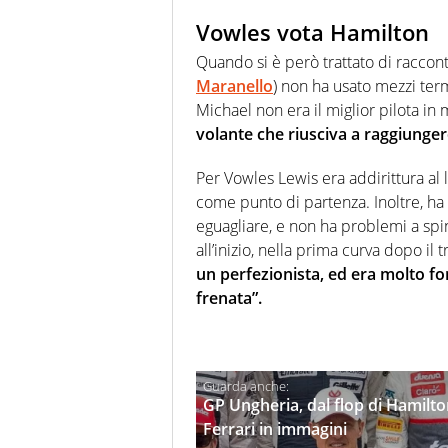
Vowles vota Hamilton
Quando si è però trattato di racconta
Maranello
) non ha usato mezzi term
Michael non era il miglior pilota in 
volante che riusciva a raggiunge
Per Vowles Lewis era addirittura al l
come punto di partenza. Inoltre, ha 
eguagliare, e non ha problemi a sp
all’inizio, nella prima curva dopo il
un perfezionista, ed era molto for
frenata”.
GP Ungheria, dal flop di Hamilton 
Ferrari in immagini