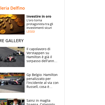
STORIE
lleria Delfino
SPECIALI
Investire in oro
L’oro torna
ESPERTI
protagonista tra gli
investimenti sicuri
LEGGI
CONTATTI
ME GALLERY
Il capolavoro di
Verstappen su
Hamilton è già il
sorpasso dell'anno:
che smacco Lewis,
come Abu Dhabi
2021
Gp Belgio: Hamilton
penalizzato per
l'incidente al via con
Russell, cosa è
successo. Mercedes
out, 5" a Lewis
Sainz in maglia
Spagna, Colapinto