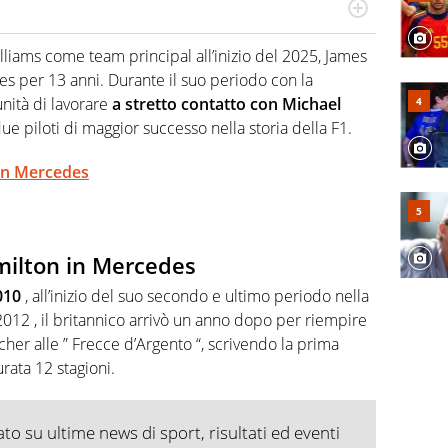
numerose manifestazioni sportive e collaborato con
, competenza, conoscenza e memoria storica. Si occupa
lliams come team principal all’inizio del 2025, James
s per 13 anni. Durante il suo periodo con la
nità di lavorare
a stretto contatto con Michael
 due piloti di maggior successo nella storia della F1.
 in Mercedes
milton in Mercedes
010
, all’inizio del suo secondo e ultimo periodo nella
 2012 , il britannico arrivò un anno dopo per riempire
her alle ” Frecce d’Argento “, scrivendo la prima
rata 12 stagioni.
o su ultime news di sport, risultati ed eventi