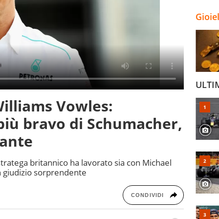
Gioie
ULTI
lliams Vowles:
più bravo di Schumacher,
lante
tratega britannico ha lavorato sia con Michael
 giudizio sorprendente
CONDIVIDI