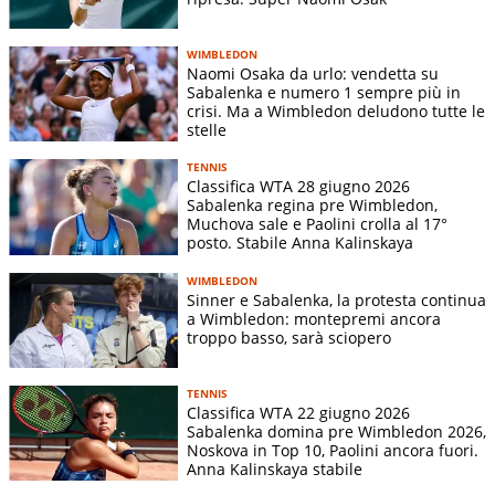
ANZ
Tiantsoa
WIMBLEDON
Rakotomanga
6-4 6-
18/01
Australian Open
1T
V
Naomi Osaka da urlo: vendetta su
Rajaonah
1
Sabalenka e numero 1 sempre più in
(FRA)
crisi. Ma a Wimbledon deludono tutte le
stelle
Zhuoxuan Bai
6-3 6-
21/01
Australian Open
32mi
V
(CHN)
1
TENNIS
Classifica WTA 28 giugno 2026
Anastasia
7-6(4)
Sabalenka regina pre Wimbledon,
23/01
Australian Open
16mi
Potapova
V
7-6(7)
Muchova sale e Paolini crolla al 17°
(AUT)
posto. Stabile Anna Kalinskaya
Victoria
6-1 7-
25/01
Australian Open
OT
V
WIMBLEDON
Mboko (CAN)
6(1)
Sinner e Sabalenka, la protesta continua
a Wimbledon: montepremi ancora
6-3 6-
27/01
Australian Open
QF
Iva Jovic (USA)
V
troppo basso, sarà sciopero
0
Elina Svitolina
6-2 6-
29/01
Australian Open
SF
V
TENNIS
(UKR)
3
Classifica WTA 22 giugno 2026
Elena
Sabalenka domina pre Wimbledon 2026,
4-6 6-
Noskova in Top 10, Paolini ancora fuori.
31/01
Australian Open
F
Rybakina
S
4 4-6
Anna Kalinskaya stabile
(KAZ)