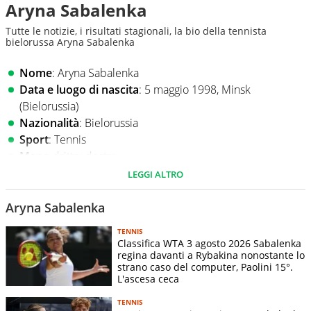
Aryna Sabalenka
Tutte le notizie, i risultati stagionali, la bio della tennista
bielorussa Aryna Sabalenka
Nome
: Aryna Sabalenka
Data e luogo di nascita
: 5 maggio 1998, Minsk
(Bielorussia)
Nazionalità
: Bielorussia
Sport
: Tennis
Mano
dritto: destra
Rovescio: bimane
LEGGI ALTRO
Altezza
: 1,82 m
Peso
: 80 kg
Aryna Sabalenka
Superficie preferita
: cemento veloce
TENNIS
Soprannome
: la tigre bielorussa
Classifica WTA 3 agosto 2026 Sabalenka
Slam vinti
: Australian Open, US Open
regina davanti a Rybakina nonostante lo
strano caso del computer, Paolini 15°.
L'ascesa ceca
Partite giocate stagione in corso
TENNIS
Data
Torneo
Turno
Avversario
V/P
Score