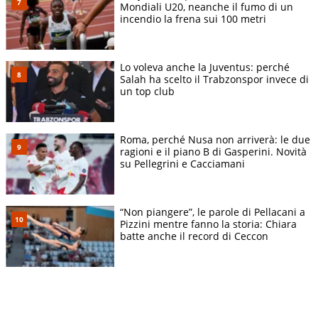
(ROU)
Mondiali U20, neanche il fumo di un
incendio la frena sui 100 metri
6-7(1)
Mutua Madrid
Naomi Osaka
27/04
OT
V
6-3 6-
Open
(JPN)
2
Lo voleva anche la Juventus: perché
Hailey
6-2 2-
Mutua Madrid
Salah ha scelto il Trabzonspor invece di
28/04
QF
Baptiste
S
6 6-
un top club
Open
(USA)
7(6)
Barbora
Internazionali
6-2 6-
07/05
32mi
Krejcikova
V
Roma, perché Nusa non arriverà: le due
BNL d'Italia
3
(CZE)
ragioni e il piano B di Gasperini. Novità
su Pellegrini e Cacciamani
Internazionali
Sorana
6-2 3-
09/05
16mi
S
BNL d'Italia
Cirstea (ROU)
6 5-7
Jessica
“Non piangere”, le parole di Pellacani a
6-4 6-
26/05
Roland Garros
1T
Bouzas
V
Pizzini mentre fanno la storia: Chiara
2
Maneiro (ESP)
batte anche il record di Ceccon
Elsa
7-5 6-
28/05
Roland Garros
32mi
Jacquemot
V
2
(FRA)
Daria
6-0 7-