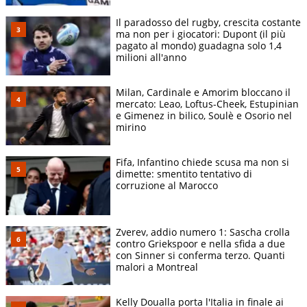
Miami Open
Catherine
6-4 6-
22/03
presented by
16mi
V
Il paradosso del rugby, crescita costante
McNally (USA)
2
ma non per i giocatori: Dupont (il più
Itau
pagato al mondo) guadagna solo 1,4
Miami Open
milioni all'anno
Qinwen
6-3 6-
23/03
presented by
OT
V
Zheng (CHN)
4
Itau
Milan, Cardinale e Amorim bloccano il
Miami Open
Hailey
mercato: Leao, Loftus-Cheek, Estupinian
6-4 6-
e Gimenez in bilico, Soulè e Osorio nel
25/03
presented by
QF
Baptiste
V
4
mirino
Itau
(USA)
Miami Open
Elena
6-4 6-
Fifa, Infantino chiede scusa ma non si
27/03
presented by
SF
Rybakina
V
3
dimette: smentito tentativo di
Itau
(KAZ)
corruzione al Marocco
Miami Open
Coco Gauff
6-2 4-
28/03
presented by
F
V
(USA)
6 6-3
Itau
Zverev, addio numero 1: Sascha crolla
contro Griekspoor e nella sfida a due
Mutua Madrid
Peyton
7-5 6-
23/04
32mi
V
con Sinner si conferma terzo. Quanti
Open
Stearns (USA)
3
malori a Montreal
Jaqueline
Mutua Madrid
6-1 6-
25/04
16mi
Cristian
V
Open
4
Kelly Doualla porta l'Italia in finale ai