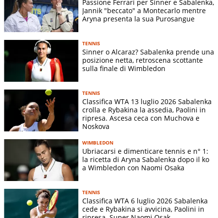
Passione Ferrari per Sinner e Sabalenka,
Jannik "beccato" a Montecarlo mentre
Brisbane
Aryna presenta la sua Purosangue
International
Cristina
6-0 6-
06/01
16mi
V
presented by
Bucsa (ESP)
1
ANZ
TENNIS
Sinner o Alcaraz? Sabalenka prende una
Brisbane
posizione netta, retroscena scottante
International
Sorana
6-3 6-
sulla finale di Wimbledon
08/01
OT
V
presented by
Cirstea (ROU)
3
ANZ
TENNIS
Brisbane
Classifica WTA 13 luglio 2026 Sabalenka
crolla e Rybakina la assedia, Paolini in
International
Madison Keys
6-3 6-
09/01
QF
V
ripresa. Ascesa ceca con Muchova e
presented by
(USA)
3
Noskova
ANZ
WIMBLEDON
Brisbane
Karolina
Ubriacarsi e dimenticare tennis e n° 1:
International
6-3 6-
la ricetta di Aryna Sabalenka dopo il ko
10/01
SF
Muchova
V
presented by
4
a Wimbledon con Naomi Osaka
(CZE)
ANZ
Brisbane
TENNIS
International
Marta
6-4 6-
Classifica WTA 6 luglio 2026 Sabalenka
11/01
F
V
cede e Rybakina si avvicina, Paolini in
presented by
Kostyuk (UKR)
3
ripresa. Super Naomi Osak