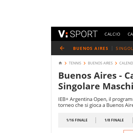
CALCIO
C
BUENOS AIRES
SINGO
TENNIS
BUENOS AIRES
CALEND
Buenos Aires - Ca
Singolare Maschi
IEB+ Argentina Open, il programma
torneo che si gioca a Buenos Air
1/16 FINALE
1/8 FINALE