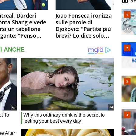
SP
treal, Darderi
Joao Fonseca ironizza
onta Shang e vede
sulle parole di
rsi un tabellone
Djokovic: "Partite più
igante: "Penso
brevi? Lo dice solo
o a Borges, ma
perché sta
 felice del mio
invecchiando..."
llo"