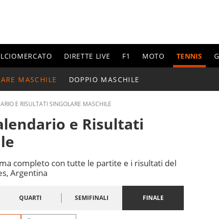
ALCIOMERCATO
DIRETTE LIVE
F1
MOTO
TENNIS
G
LARE MASCHILE
DOPPIO MASCHILE
ARIO E RISULTATI SINGOLARE MASCHILE
lendario e Risultati
le
 completo con tutte le partite e i risultati del
es, Argentina
QUARTI
SEMIFINALI
FINALE