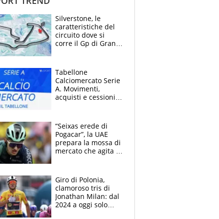
ORT TREND
Silverstone, le
caratteristiche del
circuito dove si
corre il Gp di Gran
Bretagna del
Motomondiale
Tabellone
Calciomercato Serie
A. Movimenti,
acquisti e cessioni:
estate 2026-27
“Seixas erede di
Pogacar”, la UAE
prepara la mossa di
mercato che agita la
Francia. Ciccone,
che beffa alla Vuelta
a Burgos
Giro di Polonia,
clamoroso tris di
Jonathan Milan: dal
2024 a oggi solo
Pogacar ha vinto più