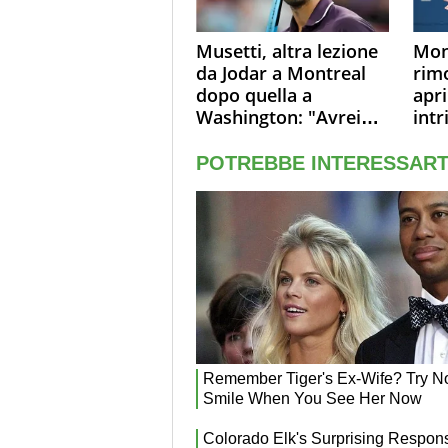
Musetti, altra lezione
Mon
da Jodar a Montreal
rim
dopo quella a
apri
Washington: "Avrei
intr
voluto spaccare tutto"
sol
sono
live