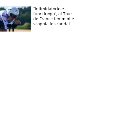
di lui. Bene Romele
e Skerl
“Intimidatorio e
fuori luogo”, al Tour
de France femminile
scoppia lo scandalo:
un uomo controlla i
reggiseni delle
atlete