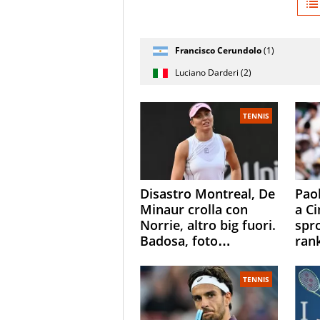
Giocatore
Francisco Cerundolo
(1)
(posizione
Stato
Nazionalità
Punteggi
testa di
partita
Luciano Darderi (2)
serie)
TENNIS
Disastro Montreal, De
Paol
Minaur crolla con
a Ci
Norrie, altro big fuori.
spr
Badosa, foto
ran
dall'ospedale e fan
ess
preoccupati
Ope
TENNIS