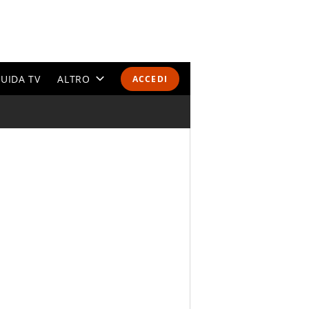
UIDA TV
ALTRO
ACCEDI
CALENDARI E CLASSIFICHE
ALTRI SPORT
MONDIALI 2026
OLIMPIADI
GOSSIP
LIFESTYLE