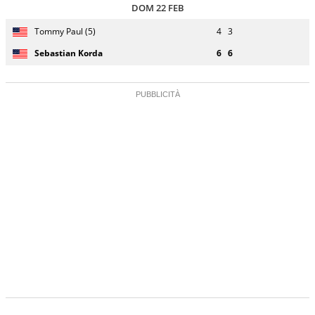
DOM 22 FEB
Giocatore
Turno
Tommy Paul (5)
4
3
(posizione
Stato
Nazionalità
Punteggio
di
testa di
partita
servizio
Sebastian Korda
6
6
serie)