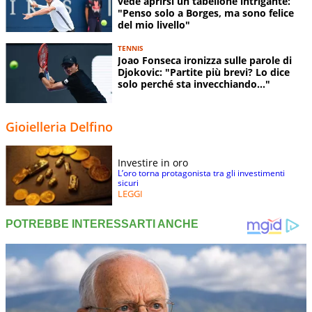
vede aprirsi un tabellone intrigante:
"Penso solo a Borges, ma sono felice
del mio livello"
TENNIS
Joao Fonseca ironizza sulle parole di
Djokovic: "Partite più brevi? Lo dice
solo perché sta invecchiando..."
Gioielleria Delfino
Investire in oro
L’oro torna protagonista tra gli investimenti
sicuri
LEGGI