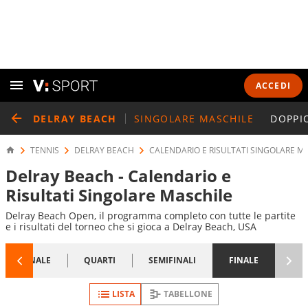
ACCEDI
DELRAY BEACH
SINGOLARE MASCHILE
DOPPI
TENNIS
DELRAY BEACH
CALENDARIO E RISULTATI SINGOLARE M
Delray Beach - Calendario e
Risultati Singolare Maschile
Delray Beach Open, il programma completo con tutte le partite
e i risultati del torneo che si gioca a Delray Beach, USA
1/8 FINALE
QUARTI
SEMIFINALI
FINALE
LISTA
TABELLONE