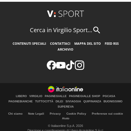
Cerca in Virgilio Sport...
CONTENUTI SPECIALI
CONTATTACI
MAPPA DEL SITO
FEED RSS
ARCHIVIO
LIBERO
VIRGILIO
PAGINEGIALLE
PAGINEGIALLE SHOP
PGCASA
PAGINEBIANCHE
TUTTOCITTÀ
DILEI
SIVIAGGIA
QUIFINANZA
BUONISSIMO
SUPEREVA
Chi siamo
Note Legali
Privacy
Cookie Policy
Preferenze sui cookie
Aiuto
© Italiaonline S.p.A. 2026
Direzione e coordinamento di Libero Acquisition S.á r.l.