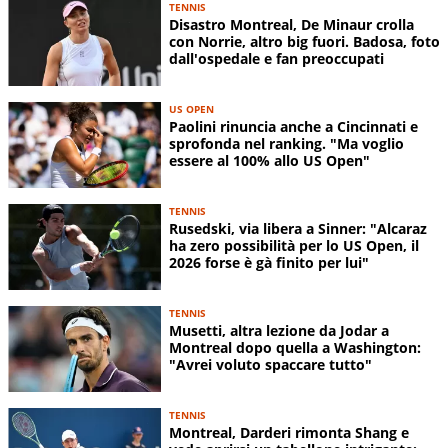
TENNIS
Disastro Montreal, De Minaur crolla
con Norrie, altro big fuori. Badosa, foto
dall'ospedale e fan preoccupati
US OPEN
Paolini rinuncia anche a Cincinnati e
sprofonda nel ranking. "Ma voglio
essere al 100% allo US Open"
TENNIS
Rusedski, via libera a Sinner: "Alcaraz
ha zero possibilità per lo US Open, il
2026 forse è gà finito per lui"
TENNIS
Musetti, altra lezione da Jodar a
Montreal dopo quella a Washington:
"Avrei voluto spaccare tutto"
TENNIS
Montreal, Darderi rimonta Shang e