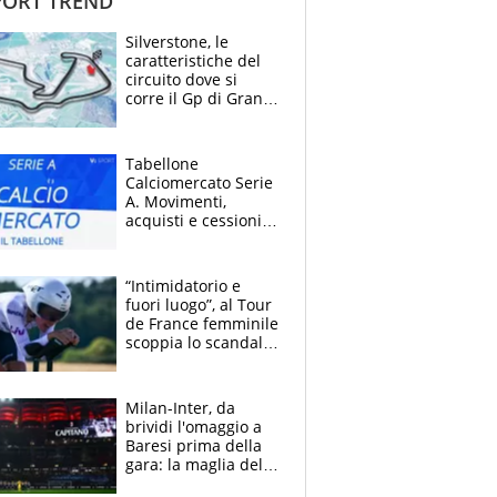
ORT TREND
Silverstone, le
caratteristiche del
circuito dove si
corre il Gp di Gran
Bretagna del
Motomondiale
Tabellone
Calciomercato Serie
A. Movimenti,
acquisti e cessioni:
estate 2026-27
“Intimidatorio e
fuori luogo”, al Tour
de France femminile
scoppia lo scandalo:
un uomo controlla i
reggiseni delle
atlete
Milan-Inter, da
brividi l'omaggio a
Baresi prima della
gara: la maglia del
capitano a