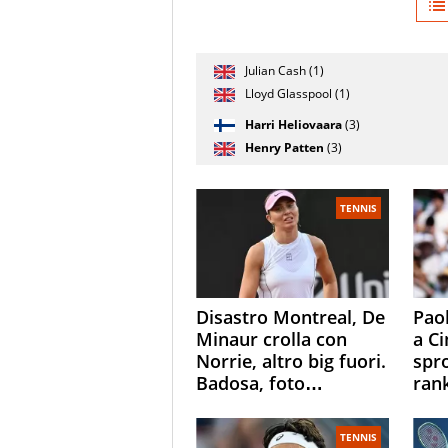
Giocatore
Julian Cash (1)
(posizione
Stato
Nazionalità
Punteggi
testa di
partita
Lloyd Glasspool (1)
serie)
Harri Heliovaara
(3)
Henry Patten
(3)
TENNIS
Disastro Montreal, De
Paol
Minaur crolla con
a Ci
Norrie, altro big fuori.
spr
Badosa, foto
ran
dall'ospedale e fan
ess
preoccupati
Ope
TENNIS