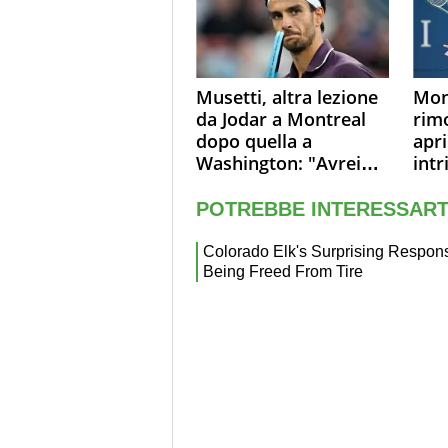
Musetti, altra lezione
Mon
da Jodar a Montreal
rim
dopo quella a
apri
Washington: "Avrei
intr
voluto spaccare tutto"
sol
sono
live