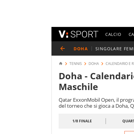
CALCIO
C
DOHA
SINGOLARE FEM
TENNIS
DOHA
CALENDARIO E R
Doha - Calendari
Maschile
Qatar ExxonMobil Open, il progra
del torneo che si gioca a Doha, 
1/8 FINALE
QUART