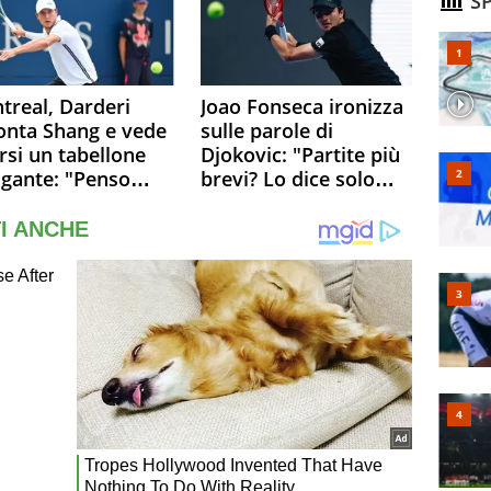
SP
treal, Darderi
Joao Fonseca ironizza
onta Shang e vede
sulle parole di
rsi un tabellone
Djokovic: "Partite più
igante: "Penso
brevi? Lo dice solo
o a Borges, ma
perché sta
 felice del mio
invecchiando..."
llo"