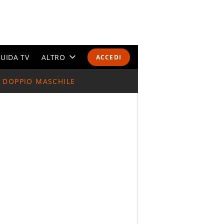
UIDA TV
ALTRO
ACCEDI
DOPPIO MASCHILE
CALENDARI E CLASSIFICHE
ALTRI SPORT
MONDIALI 2026
OLIMPIADI
GOSSIP
LIFESTYLE