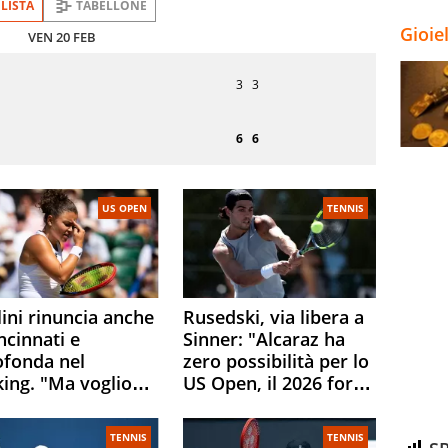
LISTA
TABELLONE
Gioie
VEN 20 FEB
Turno
o
di
3
3
servizio
6
6
US OPEN
TENNIS
ini rinuncia anche
Rusedski, via libera a
ncinnati e
Sinner: "Alcaraz ha
ofonda nel
zero possibilità per lo
king. "Ma voglio
US Open, il 2026 forse
ere al 100% allo US
è gà finito per lui"
n"
TENNIS
TENNIS