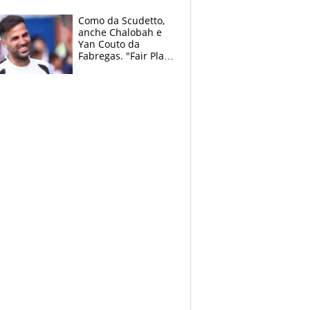
centrocampo
Como da Scudetto,
anche Chalobah e
Yan Couto da
Fabregas. "Fair Play
Finanziario?
Pagheremo la
multa"