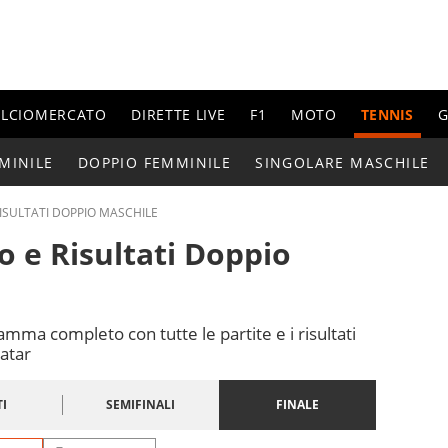
ALCIOMERCATO
DIRETTE LIVE
F1
MOTO
TENNIS
G
MINILE
DOPPIO FEMMINILE
SINGOLARE MASCHILE
ISULTATI DOPPIO MASCHILE
o e Risultati Doppio
mma completo con tutte le partite e i risultati
Qatar
I
SEMIFINALI
FINALE