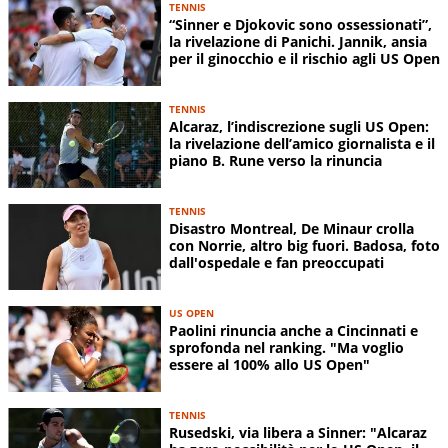
TENNIS
“Sinner e Djokovic sono ossessionati”,
la rivelazione di Panichi. Jannik, ansia
per il ginocchio e il rischio agli US Open
TENNIS
Alcaraz, l’indiscrezione sugli US Open:
la rivelazione dell’amico giornalista e il
piano B. Rune verso la rinuncia
TENNIS
Disastro Montreal, De Minaur crolla
con Norrie, altro big fuori. Badosa, foto
dall'ospedale e fan preoccupati
US OPEN
Paolini rinuncia anche a Cincinnati e
sprofonda nel ranking. "Ma voglio
essere al 100% allo US Open"
TENNIS
Rusedski, via libera a Sinner: "Alcaraz