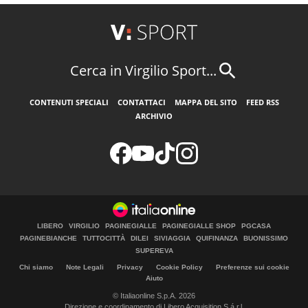
Cerca in Virgilio Sport...
CONTENUTI SPECIALI
CONTATTACI
MAPPA DEL SITO
FEED RSS
ARCHIVIO
LIBERO
VIRGILIO
PAGINEGIALLE
PAGINEGIALLE SHOP
PGCASA
PAGINEBIANCHE
TUTTOCITTÀ
DILEI
SIVIAGGIA
QUIFINANZA
BUONISSIMO
SUPEREVA
Chi siamo
Note Legali
Privacy
Cookie Policy
Preferenze sui cookie
Aiuto
© Italiaonline S.p.A. 2026
Direzione e coordinamento di Libero Acquisition S.á r.l.