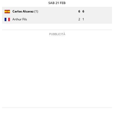
SAB 21 FEB
Giocatore
Turno
Carlos Alcaraz
(1)
6
6
(posizione
Stato
Nazionalità
Punteggio
di
testa di
partita
servizio
Arthur Fils
2
1
serie)