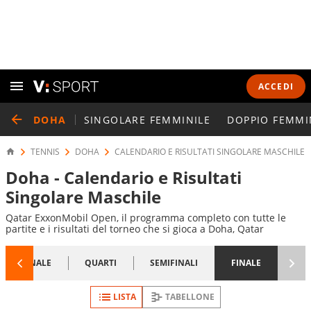
ACCEDI
DOHA
SINGOLARE FEMMINILE
DOPPIO FEMMI
TENNIS
DOHA
CALENDARIO E RISULTATI SINGOLARE MASCHILE
Doha - Calendario e Risultati
Singolare Maschile
Qatar ExxonMobil Open, il programma completo con tutte le
partite e i risultati del torneo che si gioca a Doha, Qatar
1/8 FINALE
QUARTI
SEMIFINALI
FINALE
LISTA
TABELLONE