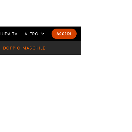
UIDA TV
ALTRO
ACCEDI
DOPPIO MASCHILE
CALENDARI E CLASSIFICHE
ALTRI SPORT
MONDIALI 2026
OLIMPIADI
GOSSIP
LIFESTYLE