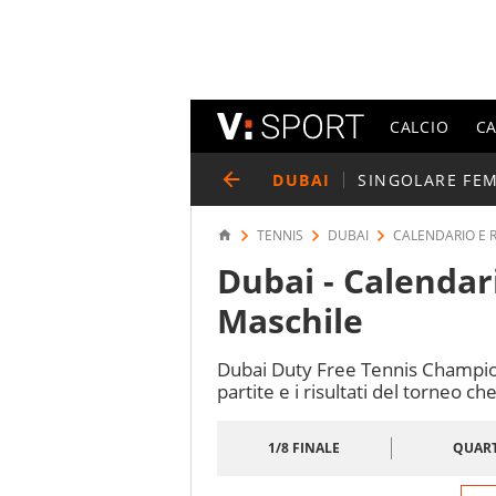
CALCIO
C
DUBAI
SINGOLARE FE
TENNIS
DUBAI
CALENDARIO E 
Dubai - Calendar
Maschile
Dubai Duty Free Tennis Champio
partite e i risultati del torneo ch
1/8 FINALE
QUART