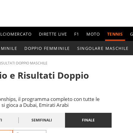
ALCIOMERCATO
DIRETTE LIVE
F1
MOTO
TENNIS
G
MMINILE
DOPPIO FEMMINILE
SINGOLARE MASCHILE
RISULTATI DOPPIO MASCHILE
io e Risultati Doppio
nships, il programma completo con tutte le
e si gioca a Dubai, Emirati Arabi
I
SEMIFINALI
FINALE