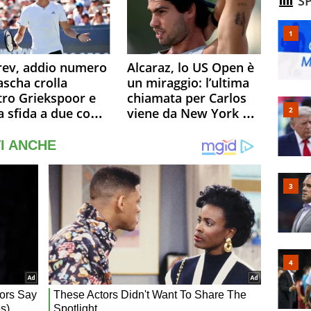
SP
ine
rev, addio numero
Alcaraz, lo US Open è
ascha crolla
un miraggio: l’ultima
tro Griekspoor e
chiamata per Carlos
a sfida a due con
viene da New York e
ner si conferma
potrebbe coinvolgere
o. Quanti malori a
Serena Williams
treal