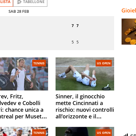
LISTA
TABELLONE
Gioie
SAB 28 FEB
Turno
o
di
7
7
servizio
5
5
TENNIS
US OPEN
ev, Fritz,
Sinner, il ginocchio
vedev e Cobolli
mette Cincinnati a
i: chance unica a
rischio: nuovi controlli
treal per Musetti,
all’orizzonte e il
ar e Fonseca.
possibile sacrificio per
ha attacca le
lo US Open
TENNIS
US OPEN