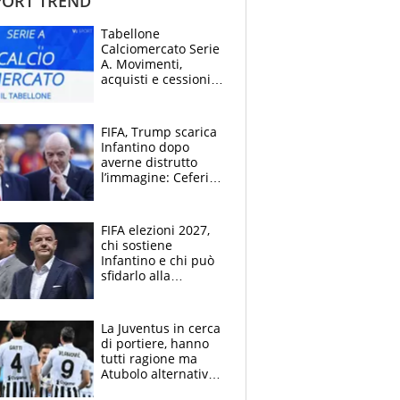
ORT TREND
Tabellone
Calciomercato Serie
A. Movimenti,
acquisti e cessioni:
estate 2026-27
FIFA, Trump scarica
Infantino dopo
averne distrutto
l’immagine: Ceferin
sceglie la
Supercoppa per il
contrattacco
FIFA elezioni 2027,
chi sostiene
Infantino e chi può
sfidarlo alla
presidenza: la
nuova geografia del
calcio
La Juventus in cerca
di portiere, hanno
tutti ragione ma
Atubolo alternativa
a Vicario non regge