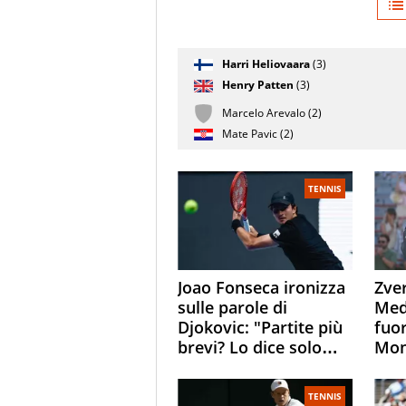
Giocatore
Harri Heliovaara
(3)
(posizione
Stato
Nazionalità
Punteggi
testa di
partita
Henry Patten
(3)
serie)
Marcelo Arevalo (2)
Mate Pavic (2)
TENNIS
Joao Fonseca ironizza
Zver
sulle parole di
Med
Djokovic: "Partite più
fuor
brevi? Lo dice solo
Mon
perché sta
Jod
invecchiando..."
Sasc
TENNIS