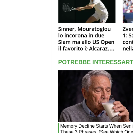
pall
Sinner, Mouratoglou
Zve
lo incorona in due
1: S
Slam ma allo US Open
con
il favorito è Alcaraz.
nell
Laila, passerella nel
Sin
museo
terz
Mon