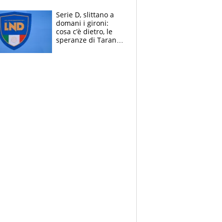
e la soluzione
rimane Milinkovic-
Serie D, slittano a
Savic
domani i gironi:
cosa c’è dietro, le
speranze di Taranto
e Messina, chi può
essere ripescato