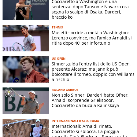
Cocciaretto a Washington è una
sentenza: dopo Tauson e Navarro ora
sogna lo scalpo di Osaka. Darderi,
braccio ko
TENNIS
Musetti sorride a metà a Washington:
Lorenzo convince, ma l’amico Arnaldi si
ANSA
ritira dopo 40’ per infortunio
US OPEN
Sinner guida l’entry list dello US Open,
presente Alcaraz: ma Jannik può
boicottare il torneo, doppio con Williams
a rischio
ROLAND GARROS
Non solo Sinner: Darderi batte Ofner,
Arnaldi sorprende Griekspoor,
Cocciaretto dà buca a Kalinskaya
INTERNAZIONALI ITALIA ROMA
Internazionali: Arnaldi rinato,
Cocciaretto si sblocca. La pioggia
cancella Cinà-Blockx e a Roma scatta