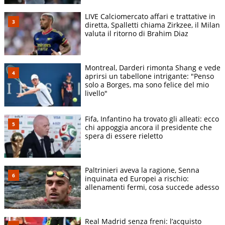
LIVE Calciomercato affari e trattative in
diretta, Spalletti chiama Zirkzee, il Milan
valuta il ritorno di Brahim Diaz
Montreal, Darderi rimonta Shang e vede
aprirsi un tabellone intrigante: "Penso
solo a Borges, ma sono felice del mio
livello"
Fifa, Infantino ha trovato gli alleati: ecco
chi appoggia ancora il presidente che
spera di essere rieletto
Paltrinieri aveva la ragione, Senna
inquinata ed Europei a rischio:
allenamenti fermi, cosa succede adesso
Real Madrid senza freni: l’acquisto