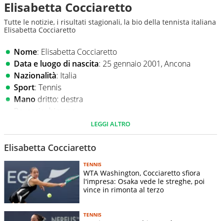
Elisabetta Cocciaretto
Tutte le notizie, i risultati stagionali, la bio della tennista italiana
Elisabetta Cocciaretto
Nome
: Elisabetta Cocciaretto
Data e luogo di nascita
: 25 gennaio 2001, Ancona
Nazionalità
: Italia
Sport
: Tennis
Mano
dritto: destra
Rovescio: bimane
Altezza
: 1,661m
LEGGI ALTRO
Peso
:
Superficie preferita
: terra rossa
Elisabetta Cocciaretto
Slam vinti
: -
TENNIS
WTA Washington, Cocciaretto sfiora
l'impresa: Osaka vede le streghe, poi
vince in rimonta al terzo
TENNIS