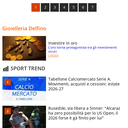
1
2
3
4
5
6
7
Gioielleria Delfino
Investire in oro
L’oro torna protagonista tra gli investimenti
sicuri
LEGGI
SPORT TREND
Tabellone Calciomercato Serie A.
Movimenti, acquisti e cessioni: estate
2026-27
Rusedski, via libera a Sinner: "Alcaraz
ha zero possibilità per lo US Open, il
2026 forse è gà finito per lui"