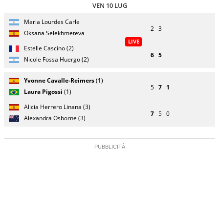
VEN 10 LUG
Giocatore
Turno
Maria Lourdes Carle
(posizione
Stato
Nazionalità
Punteggio
di
2
3
testa di
partita
Oksana Selekhmeteva
servizio
serie)
LIVE
Estelle Cascino (2)
6
5
Nicole Fossa Huergo (2)
Giocatore
Turno
Yvonne Cavalle-Reimers
(1)
(posizione
Stato
Nazionalità
Punteggio
di
5
7
1
testa di
partita
Laura Pigossi
(1)
servizio
serie)
Alicia Herrero Linana (3)
7
5
0
Alexandra Osborne (3)