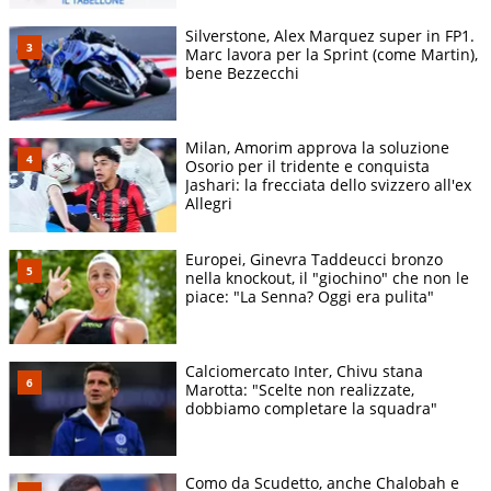
Elina
Internazionali BNL
4-6 6-
14/05
SF
Svitolina
S
d'Italia
2 2-6
Silverstone, Alex Marquez super in FP1.
(UKR)
Marc lavora per la Sprint (come Martin),
bene Bezzecchi
Emerson
6-1 6-
25/05
Roland Garros
1T
V
Jones (AUS)
2
Sara Bejlek
6-2 6-
27/05
Roland Garros
32mi
V
Milan, Amorim approva la soluzione
(CZE)
3
Osorio per il tridente e conquista
Jashari: la frecciata dello svizzero all'ex
Magda
6-4 6-
Allegri
29/05
Roland Garros
16mi
Linette
V
4
(POL)
Europei, Ginevra Taddeucci bronzo
Marta
5-7 1-
nella knockout, il "giochino" che non le
31/05
Roland Garros
OT
Kostyuk
S
6
piace: "La Senna? Oggi era pulita"
(UKR)
Bad Homburg
Emma
5-7 6-
24/06
Open powered by
OT
Navarro
S
Calciomercato Inter, Chivu stana
2 3-6
Solarwatt
(USA)
Marotta: "Scelte non realizzate,
dobbiamo completare la squadra"
Taylor
6-1 2-
30/06
Wimbledon
1T
Townsend
V
6 6-3
(USA)
Como da Scudetto, anche Chalobah e