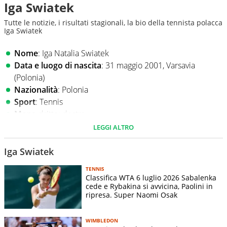
Iga Swiatek
Tutte le notizie, i risultati stagionali, la bio della tennista polacca
Iga Swiatek
Nome
: Iga Natalia Swiatek
Data e luogo di nascita
: 31 maggio 2001, Varsavia
(Polonia)
Nazionalità
: Polonia
Sport
: Tennis
Mano
dritto: destra
Rovescio: bimane
LEGGI ALTRO
Altezza
: 1,76 m
Peso
: 65 kg
Iga Swiatek
Superficie preferita
: terra rossa
TENNIS
Slam vinti
: Roland Garros, Wimbledon, US Open
Classifica WTA 6 luglio 2026 Sabalenka
cede e Rybakina si avvicina, Paolini in
Partite giocate stagione in corso
ripresa. Super Naomi Osak
Data
Torneo
Turno
Avversario
V/P
Score
WIMBLEDON