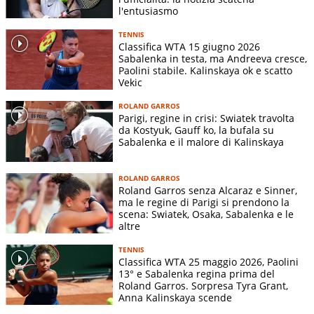
12/02
QF
Sakkari
S
Energies Open
6 5-7
l'entusiasmo
(GRC)
Kayla Day
6-0 7-
TENNIS
07/03
BNP Paribas Open
32mi
V
Classifica WTA 15 giugno 2026
(USA)
6(2)
Sabalenka in testa, ma Andreeva cresce,
Maria
Paolini stabile. Kalinskaya ok e scatto
6-3 6-
Vekic
09/03
BNP Paribas Open
16mi
Sakkari
V
2
(GRC)
ROLAND GARROS
Karolina
Parigi, regine in crisi: Swiatek travolta
6-2 6-
da Kostyuk, Gauff ko, la bufala su
11/03
BNP Paribas Open
OT
Muchova
V
0
Sabalenka e il malore di Kalinskaya
(CZE)
Elina
2-6 6-
ROLAND GARROS
12/03
BNP Paribas Open
QF
Svitolina
S
4 4-6
Roland Garros senza Alcaraz e Sinner,
(UKR)
ma le regine di Parigi si prendono la
scena: Swiatek, Osaka, Sabalenka e le
Magda
Miami Open
6-1 5-
altre
19/03
32mi
Linette
S
presented by Itau
7 3-6
(POL)
TENNIS
Classifica WTA 25 maggio 2026, Paolini
Laura
Porsche Tennis
6-2 6-
13° e Sabalenka regina prima del
15/04
OT
Siegemund
V
Roland Garros. Sorpresa Tyra Grant,
Grand Prix
3
(DEU)
Anna Kalinskaya scende