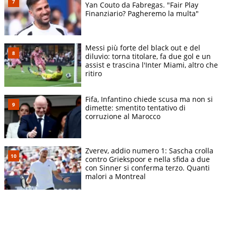
Karolina
Yan Couto da Fabregas. "Fair Play
6-1 6-
02/07
Wimbledon
32mi
Pliskova
V
Finanziario? Pagheremo la multa"
3
(CZE)
Alexandra
6-7(9)
04/07
Wimbledon
16mi
S
Eala (PHI)
2-6
Messi più forte del black out e del
diluvio: torna titolare, fa due gol e un
National Bank
assist e trascina l'Inter Miami, altro che
Sara Bejlek
6-0 6-
04/08
Open presented
32mi
V
ritiro
(CZE)
3
by Rogers
National Bank
Viktorija
Fifa, Infantino chiede scusa ma non si
6-2 6-
06/08
Open presented
16mi
Golubic
V
dimette: smentito tentativo di
1
corruzione al Marocco
by Rogers
(CHE)
National Bank
Marta
08/08
Open presented
OT
Kostyuk
S
Zverev, addio numero 1: Sascha crolla
by Rogers
(UKR)
contro Griekspoor e nella sfida a due
con Sinner si conferma terzo. Quanti
malori a Montreal