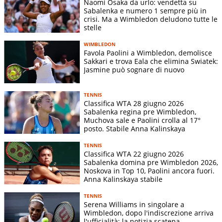
Yue Yuan
7-6(5)
Naomi Osaka da urlo: vendetta su
19/01
Australian Open
1T
V
(CHN)
6-3
Sabalenka e numero 1 sempre più in
crisi. Ma a Wimbledon deludono tutte le
Marie
stelle
6-2 6-
22/01
Australian Open
32mi
Bouzkova
V
3
(CZE)
WIMBLEDON
Favola Paolini a Wimbledon, demolisce
Anna
Sakkari e trova Eala che elimina Swiatek:
6-1 1-
24/01
Australian Open
16mi
Kalinskaya
V
Jasmine può sognare di nuovo
6 6-1
(RUS)
Maddison
6-0 6-
TENNIS
26/01
Australian Open
OT
V
Classifica WTA 28 giugno 2026
Inglis (AUS)
3
Sabalenka regina pre Wimbledon,
Elena
Muchova sale e Paolini crolla al 17°
5-7 1-
28/01
Australian Open
QF
Rybakina
S
posto. Stabile Anna Kalinskaya
6
(KAZ)
TENNIS
Qatar Total
Janice Tjen
6-0 6-
Classifica WTA 22 giugno 2026
10/02
16mi
V
Sabalenka domina pre Wimbledon 2026,
Energies Open
(IDN)
3
Noskova in Top 10, Paolini ancora fuori.
Daria
Anna Kalinskaya stabile
Qatar Total
5-7 6-
11/02
OT
Kasatkina
V
Energies Open
1 6-1
TENNIS
(AUS)
Serena Williams in singolare a
Maria
Wimbledon, dopo l'indiscrezione arriva
Qatar Total
6-2 4-
l'ufficialità: la notizia scatena