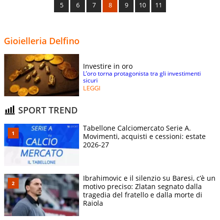
5
6
7
8
9
10
11
Gioielleria Delfino
Investire in oro
L’oro torna protagonista tra gli investimenti
sicuri
LEGGI
SPORT TREND
Tabellone Calciomercato Serie A.
Movimenti, acquisti e cessioni: estate
2026-27
Ibrahimovic e il silenzio su Baresi, c’è un
motivo preciso: Zlatan segnato dalla
tragedia del fratello e dalla morte di
Raiola