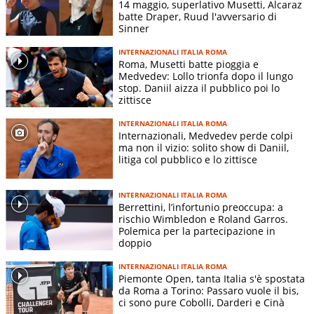
14 maggio, superlativo Musetti, Alcaraz
batte Draper, Ruud l'avversario di
Sinner
INTERNAZIONALI ITALIA ROMA
Roma, Musetti batte pioggia e
Medvedev: Lollo trionfa dopo il lungo
stop. Daniil aizza il pubblico poi lo
zittisce
INTERNAZIONALI ITALIA ROMA
Internazionali, Medvedev perde colpi
ma non il vizio: solito show di Daniil,
litiga col pubblico e lo zittisce
INTERNAZIONALI ITALIA ROMA
Berrettini, l’infortunio preoccupa: a
rischio Wimbledon e Roland Garros.
Polemica per la partecipazione in
doppio
INTERNAZIONALI ITALIA ROMA
Piemonte Open, tanta Italia s'è spostata
da Roma a Torino: Passaro vuole il bis,
ci sono pure Cobolli, Darderi e Cinà