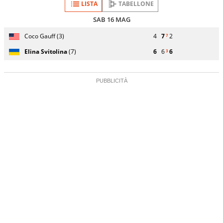
LISTA
TABELLONE
SAB 16 MAG
Giocatore
Turno
Coco Gauff (3)
4
7
2
7
(posizione
Stato
Nazionalità
Punteggio
di
testa di
partita
servizio
Elina Svitolina
(7)
6
6
6
3
serie)