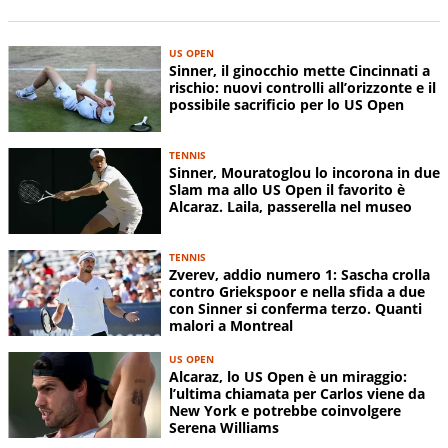
US OPEN
Sinner, il ginocchio mette Cincinnati a
rischio: nuovi controlli all’orizzonte e il
possibile sacrificio per lo US Open
TENNIS
Sinner, Mouratoglou lo incorona in due
Slam ma allo US Open il favorito è
Alcaraz. Laila, passerella nel museo
TENNIS
Zverev, addio numero 1: Sascha crolla
contro Griekspoor e nella sfida a due
con Sinner si conferma terzo. Quanti
malori a Montreal
US OPEN
Alcaraz, lo US Open è un miraggio:
l’ultima chiamata per Carlos viene da
New York e potrebbe coinvolgere
Serena Williams