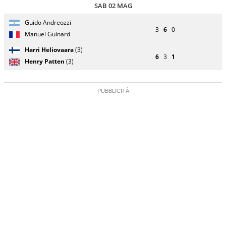
SAB 02 MAG
Giocatore
Turno
Guido Andreozzi
(posizione
Stato
Nazionalità
Punteggio
di
3
6
0
testa di
partita
Manuel Guinard
servizio
serie)
Harri Heliovaara
(3)
6
3
1
Henry Patten
(3)