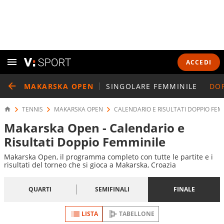
ACCEDI
MAKARSKA OPEN
SINGOLARE FEMMINILE
DOP
TENNIS
MAKARSKA OPEN
CALENDARIO E RISULTATI DOPPIO FEM
Makarska Open - Calendario e
Risultati Doppio Femminile
Makarska Open, il programma completo con tutte le partite e i
risultati del torneo che si gioca a Makarska, Croazia
QUARTI
SEMIFINALI
FINALE
LISTA
TABELLONE