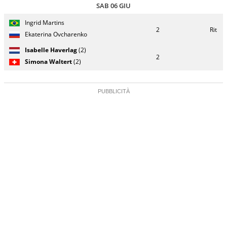
SAB 06 GIU
Giocatore
Turno
Ingrid Martins
(posizione
Stato
Nazionalità
Punteggio
di
2
Rit
testa di
partita
Ekaterina Ovcharenko
servizio
serie)
Isabelle Haverlag
(2)
2
Simona Waltert
(2)