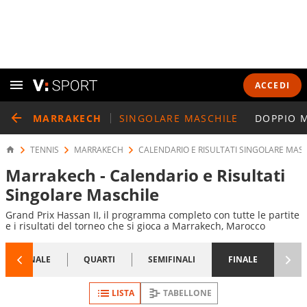
ACCEDI
MARRAKECH
SINGOLARE MASCHILE
DOPPIO 
TENNIS
MARRAKECH
CALENDARIO E RISULTATI SINGOLARE MAS
Marrakech - Calendario e Risultati
Singolare Maschile
Grand Prix Hassan II, il programma completo con tutte le partite
e i risultati del torneo che si gioca a Marrakech, Marocco
1/8 FINALE
QUARTI
SEMIFINALI
FINALE
LISTA
TABELLONE