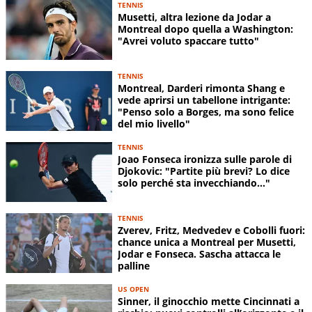
TENNIS
Musetti, altra lezione da Jodar a
Montreal dopo quella a Washington:
"Avrei voluto spaccare tutto"
TENNIS
Montreal, Darderi rimonta Shang e
vede aprirsi un tabellone intrigante:
"Penso solo a Borges, ma sono felice
del mio livello"
TENNIS
Joao Fonseca ironizza sulle parole di
Djokovic: "Partite più brevi? Lo dice
solo perché sta invecchiando..."
TENNIS
Zverev, Fritz, Medvedev e Cobolli fuori:
chance unica a Montreal per Musetti,
Jodar e Fonseca. Sascha attacca le
palline
US OPEN
Sinner, il ginocchio mette Cincinnati a