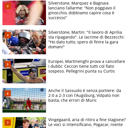
Silverstone, Marquez e Bagnaia
lanciano l’allarme: “Non poggiavo il
ginocchio, dobbiamo capire cosa è
successo”
Silverstone, Martin: "Il lavoro di Aprilia
sta ripagando". Le lacrime di Bezzecchi:
"Ho dato tutto, spero di finire la gara
domani"
Europei, Martinenghi prova a cancellare
i dubbi: Ceccon tiene tutti col fiato
sospeso. Pellegrini punta su Curtis
Anche il Sassuolo è senza portiere: da
2-0 a 2-3 con l'Augsburg, Volpato non
basta, che errori di Muric
Vingegaard, aria di ritiro a fine stagione?
Le voci si intensificano. Pogacar, niente