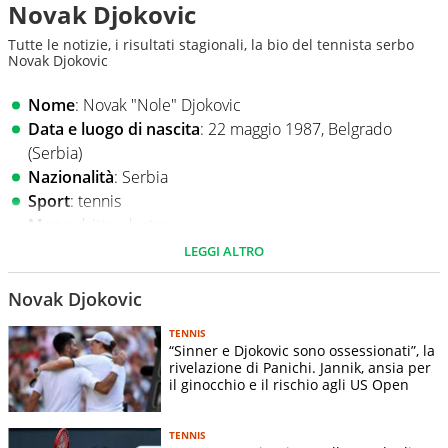
Novak Djokovic
Tutte le notizie, i risultati stagionali, la bio del tennista serbo
Novak Djokovic
Nome
: Novak "Nole" Djokovic
Data e luogo di nascita
: 22 maggio 1987, Belgrado
(Serbia)
Nazionalità
: Serbia
Sport
: tennis
Mano
dritto: destro.
Rovescio Bimane
LEGGI ALTRO
Altezza
: 1,88m
Peso
: 77 kg
Novak Djokovic
Slam vinti
: Australian Open, Roland Garros, Wimbledon,
TENNIS
US Open.
“Sinner e Djokovic sono ossessionati”, la
Record
: Ha vinto 24 Slam in carriera, stabilendo il primato
rivelazione di Panichi. Jannik, ansia per
il ginocchio e il rischio agli US Open
nella storia del tennis. Ha anche vinto la medaglia d'oro
alle Olimpiadi e più volte la Coppa Davis.
TENNIS