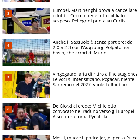
Europei, Martinenghi prova a cancellare
i dubbi: Ceccon tiene tutti col fiato
sospeso. Pellegrini punta su Curtis
Anche il Sassuolo è senza portiere: da
2-0 a 2-3 con l'Augsburg, Volpato non
basta, che errori di Muric
ANSA
Vingegaard, aria di ritiro a fine stagione?
Le voci si intensificano. Pogacar, niente
Sanremo nel 2027: vuole la Roubaix
De Giorgi ci crede: Michieletto
convocato nel raduno verso gli Europei.
A sorpresa torna Rychlicki
Messi, muore il padre Jorge: per la Pulce