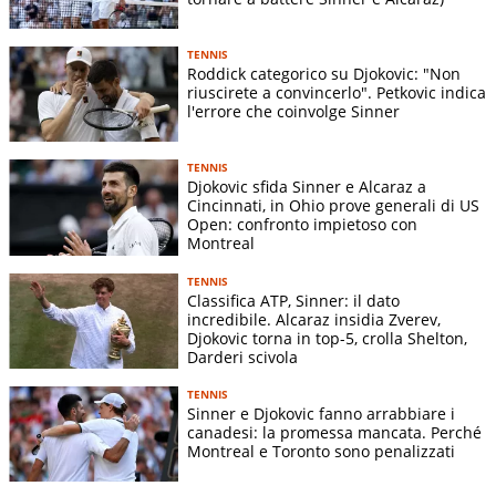
Open
(ESP)
3-6 5-7
Kamil
BNP Paribas
4-6 6-1
07/03
32mi
Majchrzak
V
TENNIS
Open
6-2
Roddick categorico su Djokovic: "Non
(POL)
riuscirete a convincerlo". Petkovic indica
Aleksandar
l'errore che coinvolge Sinner
BNP Paribas
6-4 1-6
09/03
16mi
Kovacevic
V
Open
6-4
(USA)
TENNIS
Djokovic sfida Sinner e Alcaraz a
BNP Paribas
Jack Draper
6-4 4-6
12/03
OT
S
Cincinnati, in Ohio prove generali di US
Open
(GBR)
6-7(5)
Open: confronto impietoso con
Internazionali
Dino Prizmic
6-2 2-6
Montreal
08/05
32mi
S
BNL d'Italia
(HRV)
4-6
TENNIS
Giovanni
Classifica ATP, Sinner: il dato
Roland
5-7 7-5
incredibile. Alcaraz insidia Zverev,
24/05
1T
Mpetshi
V
Garros
6-1 6-4
Djokovic torna in top-5, crolla Shelton,
Perricard (FRA)
Darderi scivola
6-3 6-2
Roland
Valentin Royer
TENNIS
27/05
32mi
V
6-7(7) 6-
Garros
(FRA)
Sinner e Djokovic fanno arrabbiare i
3
canadesi: la promessa mancata. Perché
Montreal e Toronto sono penalizzati
6-4 6-4
Roland
Joao Fonseca
29/05
16mi
S
3-6 5-7
Garros
(BRA)