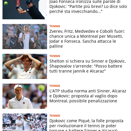
Joao Fonseca ironizza sulle parole di
Partite giocate stagione in corso
Djokovic: "Partite più brevi? Lo dice solo
perché sta invecchiando..."
Data
Torneo
Turno
Avversario
V/P
Score
Australian
Pedro
6-3 6-2
19/01
1T
V
TENNIS
Open
Martinez (ESP)
6-2
Zverev, Fritz, Medvedev e Cobolli fuori:
Francesco
chance unica a Montreal per Musetti,
Australian
6-3 6-2
Jodar e Fonseca. Sascha attacca le
22/01
32mi
Maestrelli
V
Open
6-2
palline
(ITA)
Botic Van De
TENNIS
Australian
6-3 6-4
Shelton si schiera su Sinner e Djokovic,
24/01
16mi
Zandschulp
V
Open
7-6(4)
Shapovalov s'arrende: "Posso battere
(NLD)
tutti tranne Jannik e Alcaraz"
Australian
Jakub Mensik
26/01
OT
V
Open
(CZE)
TENNIS
Australian
Lorenzo
4-6 3-6
L'ATP studia norma anti Sinner, Alcaraz
28/01
QF
V
e Djokovic: proposta al vaglio dopo
Open
Musetti (ITA)
3-1
Montreal, possibile penalizzazione
3-6 6-3
Australian
Jannik Sinner
30/01
SF
V
4-6 6-4
Open
(ITA)
TENNIS
6-4
Djokovic come Piqué, la folle proposta
Australian
Carlos Alcaraz
6-2 2-6
per rivoluzionare il tennis (e poter
01/02
F
S
tornare a battere Sinner e Alcaraz)