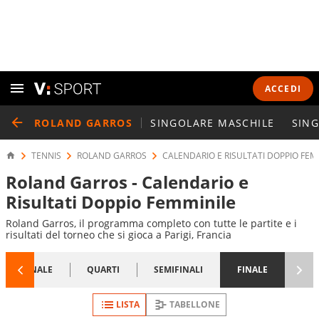
ACCEDI
ROLAND GARROS
SINGOLARE MASCHILE
SING
TENNIS
ROLAND GARROS
CALENDARIO E RISULTATI DOPPIO FEM
Roland Garros - Calendario e
Risultati Doppio Femminile
Roland Garros, il programma completo con tutte le partite e i
risultati del torneo che si gioca a Parigi, Francia
1/8 FINALE
QUARTI
SEMIFINALI
FINALE
LISTA
TABELLONE