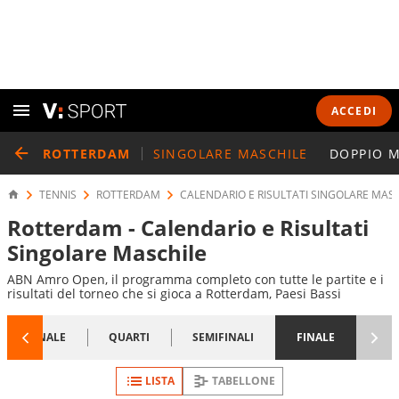
ACCEDI
ROTTERDAM
SINGOLARE MASCHILE
DOPPIO M
TENNIS
ROTTERDAM
CALENDARIO E RISULTATI SINGOLARE MAS
Rotterdam - Calendario e Risultati
Singolare Maschile
ABN Amro Open, il programma completo con tutte le partite e i
risultati del torneo che si gioca a Rotterdam, Paesi Bassi
1/8 FINALE
QUARTI
SEMIFINALI
FINALE
LISTA
TABELLONE