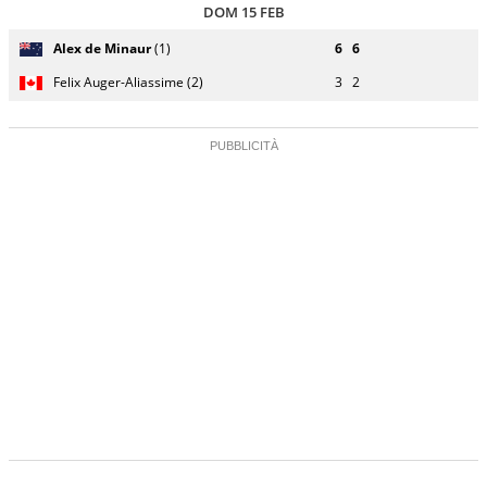
DOM 15 FEB
Giocatore
Turno
Alex de Minaur
(1)
6
6
(posizione
Stato
Nazionalità
Punteggio
di
testa di
partita
servizio
Felix Auger-Aliassime (2)
3
2
serie)