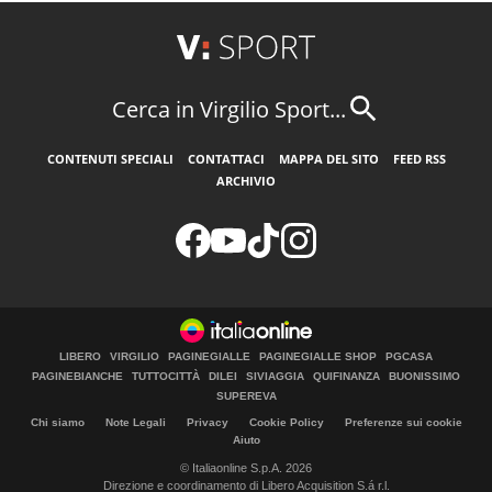
Cerca in Virgilio Sport...
CONTENUTI SPECIALI
CONTATTACI
MAPPA DEL SITO
FEED RSS
ARCHIVIO
LIBERO
VIRGILIO
PAGINEGIALLE
PAGINEGIALLE SHOP
PGCASA
PAGINEBIANCHE
TUTTOCITTÀ
DILEI
SIVIAGGIA
QUIFINANZA
BUONISSIMO
SUPEREVA
Chi siamo
Note Legali
Privacy
Cookie Policy
Preferenze sui cookie
Aiuto
© Italiaonline S.p.A. 2026
Direzione e coordinamento di Libero Acquisition S.á r.l.