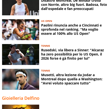
Disastro Montreal, De Minaur crolla
con Norrie, altro big fuori. Badosa, foto
dall'ospedale e fan preoccupati
US OPEN
Paolini rinuncia anche a Cincinnati e
sprofonda nel ranking. "Ma voglio
essere al 100% allo US Open"
TENNIS
Rusedski, via libera a Sinner: "Alcaraz
ha zero possibilità per lo US Open, il
2026 forse è gà finito per lui"
TENNIS
Musetti, altra lezione da Jodar a
Montreal dopo quella a Washington:
"Avrei voluto spaccare tutto"
Gioielleria Delfino