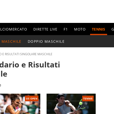
ALCIOMERCATO
DIRETTE LIVE
F1
MOTO
TENNIS
G
 MASCHILE
DOPPIO MASCHILE
 E RISULTATI SINGOLARE MASCHILE
ario e Risultati
le
e
US OPEN
TENNIS