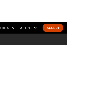
UIDA TV
ALTRO
ACCEDI
CALENDARI E CLASSIFICHE
ALTRI SPORT
MONDIALI 2026
OLIMPIADI
GOSSIP
LIFESTYLE