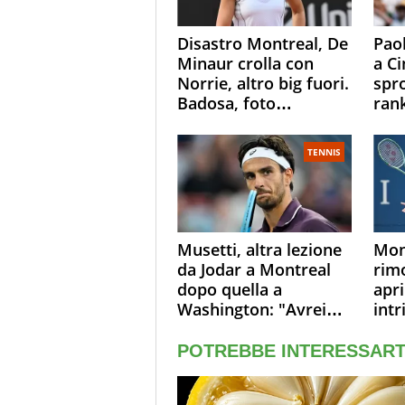
Disastro Montreal, De
Paol
Minaur crolla con
a Ci
Norrie, altro big fuori.
spr
Badosa, foto
ran
dall'ospedale e fan
ess
preoccupati
Ope
TENNIS
Musetti, altra lezione
Mon
da Jodar a Montreal
rim
dopo quella a
apri
Washington: "Avrei
intr
voluto spaccare tutto"
sol
sono
live