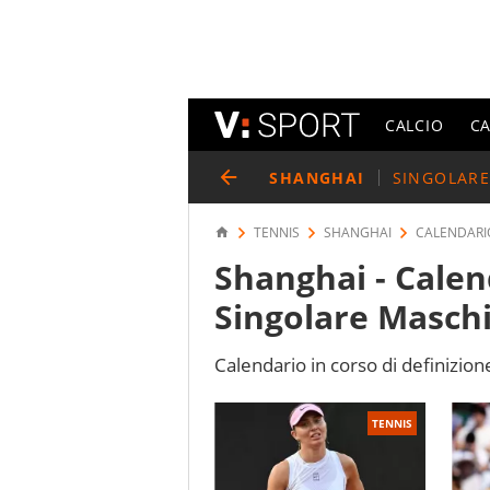
CALCIO
C
SHANGHAI
SINGOLARE
TENNIS
SHANGHAI
CALENDARIO
Shanghai - Calend
Singolare Maschi
Calendario in corso di definizion
TENNIS