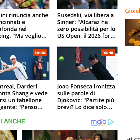
Gioie
ini rinuncia anche
Rusedski, via libera a
ncinnati e
Sinner: "Alcaraz ha
ofonda nel
zero possibilità per lo
king. "Ma voglio
US Open, il 2026 forse
ere al 100% allo US
è gà finito per lui"
n"
TENNIS
TENNIS
treal, Darderi
Joao Fonseca ironizza
onta Shang e vede
sulle parole di
rsi un tabellone
Djokovic: "Partite più
igante: "Penso
brevi? Lo dice solo
o a Borges, ma
perché sta
 felice del mio
invecchiando..."
llo"