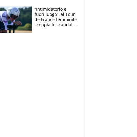
di lui. Bene Romele
e Skerl
“Intimidatorio e
fuori luogo”, al Tour
de France femminile
scoppia lo scandalo:
un uomo controlla i
reggiseni delle
atlete