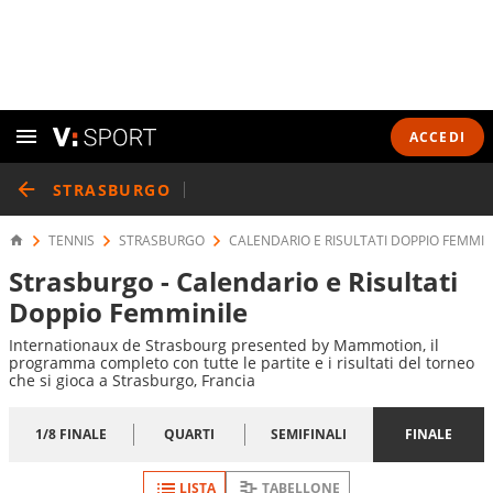
ACCEDI
STRASBURGO
TENNIS
STRASBURGO
CALENDARIO E RISULTATI DOPPIO FEMMIN
Strasburgo - Calendario e Risultati
Doppio Femminile
Internationaux de Strasbourg presented by Mammotion, il
programma completo con tutte le partite e i risultati del torneo
che si gioca a Strasburgo, Francia
1/8 FINALE
QUARTI
SEMIFINALI
FINALE
LISTA
TABELLONE