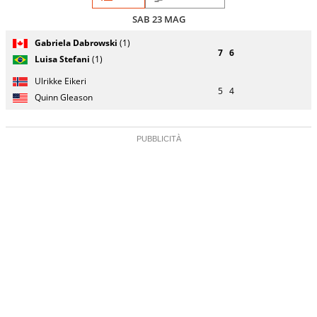
SAB 23 MAG
Giocatore
Turno
Gabriela Dabrowski
(1)
(posizione
Stato
Nazionalità
Punteggio
di
7
6
testa di
partita
Luisa Stefani
(1)
servizio
serie)
Ulrikke Eikeri
5
4
Quinn Gleason