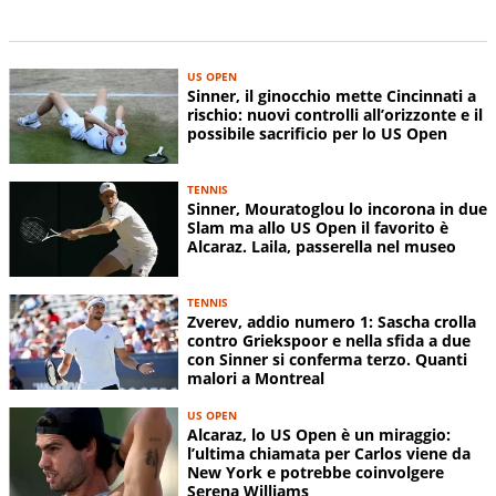
US OPEN
Sinner, il ginocchio mette Cincinnati a
rischio: nuovi controlli all’orizzonte e il
possibile sacrificio per lo US Open
TENNIS
Sinner, Mouratoglou lo incorona in due
Slam ma allo US Open il favorito è
Alcaraz. Laila, passerella nel museo
TENNIS
Zverev, addio numero 1: Sascha crolla
contro Griekspoor e nella sfida a due
con Sinner si conferma terzo. Quanti
malori a Montreal
US OPEN
Alcaraz, lo US Open è un miraggio:
l’ultima chiamata per Carlos viene da
New York e potrebbe coinvolgere
Serena Williams