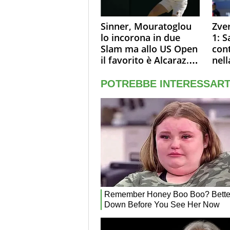
Sinner, Mouratoglou
Zve
lo incorona in due
1: S
Slam ma allo US Open
con
il favorito è Alcaraz.
nell
Laila, passerella nel
Sin
museo
terz
Mon