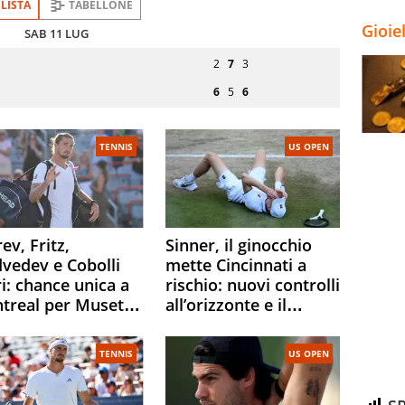
LISTA
TABELLONE
Gioie
SAB 11 LUG
Turno
2
7
3
o
di
servizio
6
5
6
TENNIS
US OPEN
ev, Fritz,
Sinner, il ginocchio
vedev e Cobolli
mette Cincinnati a
i: chance unica a
rischio: nuovi controlli
treal per Musetti,
all’orizzonte e il
ar e Fonseca.
possibile sacrificio per
ha attacca le
lo US Open
TENNIS
US OPEN
ine