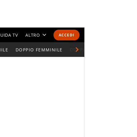
UIDA TV
ALTRO
ACCEDI
ILE
DOPPIO FEMMINILE
CALENDARI E CLASSIFICHE
DOPPIO MISTO
ALTRI SPORT
MONDIALI 2026
OLIMPIADI
GOSSIP
LIFESTYLE