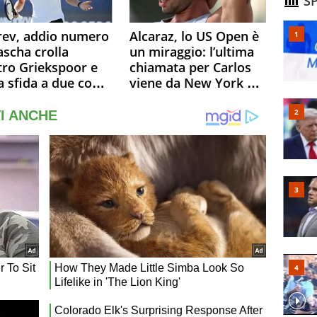
SP
rev, addio numero
Alcaraz, lo US Open è
ascha crolla
un miraggio: l’ultima
tro Griekspoor e
chiamata per Carlos
a sfida a due con
viene da New York e
ner si conferma
potrebbe coinvolgere
o. Quanti malori a
Serena Williams
treal