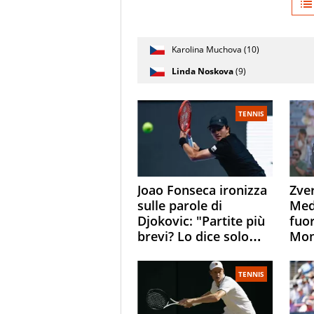
Giocatore
Karolina Muchova (10)
(posizione
Stato
Nazionalità
Punteggi
testa di
partita
Linda Noskova
(9)
serie)
TENNIS
Joao Fonseca ironizza
Zver
sulle parole di
Med
Djokovic: "Partite più
fuor
brevi? Lo dice solo
Mon
perché sta
Jod
invecchiando..."
Sasc
TENNIS
pall