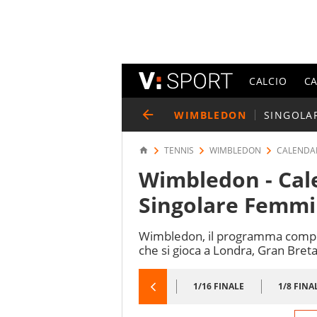
CALCIO
C
WIMBLEDON
SINGOLA
TENNIS
WIMBLEDON
CALENDAR
Wimbledon - Cale
Singolare Femmi
Wimbledon, il programma completo
che si gioca a Londra, Gran Bret
1/64 FINALE
1/32 FINALE
1/16 FINALE
1/8 FINA