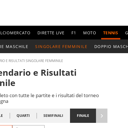
ALCIOMERCATO
DIRETTE LIVE
F1
MOTO
TENNIS
G
RE MASCHILE
SINGOLARE FEMMINILE
DOPPIO MASCH
IO E RISULTATI SINGOLARE FEMMINILE
ndario e Risultati
nile
 con tutte le partite e i risultati del torneo
agna
LE
QUARTI
SEMIFINALI
FINALE