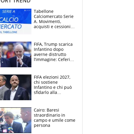
ORT TREND
Tabellone
Calciomercato Serie
A. Movimenti,
acquisti e cessioni:
estate 2026-27
FIFA, Trump scarica
Infantino dopo
averne distrutto
l’immagine: Ceferin
sceglie la
Supercoppa per il
contrattacco
FIFA elezioni 2027,
chi sostiene
Infantino e chi può
sfidarlo alla
presidenza: la
nuova geografia del
calcio
Cairo: Baresi
straordinario in
campo e umile come
persona