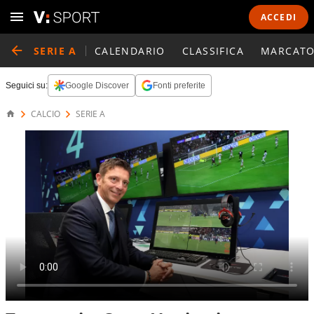
ACCEDI
SERIE A
CALENDARIO
CLASSIFICA
MARCATO
Seguici su:
Google Discover
Fonti preferite
CALCIO
SERIE A