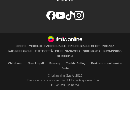
LIBERO
VIRGILIO
PAGINEGIALLE
PAGINEGIALLE SHOP
PGCASA
PAGINEBIANCHE
TUTTOCITTÀ
DILEI
SIVIAGGIA
QUIFINANZA
BUONISSIMO
SUPEREVA
Chi siamo
Note Legali
Privacy
Cookie Policy
Preferenze sui cookie
Aiuto
© Italiaonline S.p.A. 2026
Direzione e coordinamento di Libero Acquisition S.á r.l.
P. IVA 03970540963