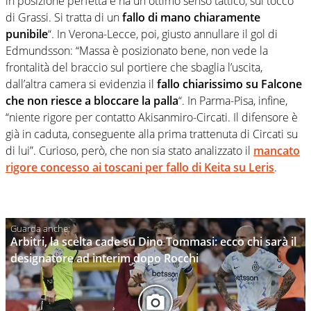
in posizione perfetta e ha un ottimo senso tattico, sul tocco
di Grassi. Si tratta di un
fallo di mano chiaramente
punibile
“. In Verona-Lecce, poi, giusto annullare il gol di
Edmundsson: “Massa è posizionato bene, non vede la
frontalità del braccio sul portiere che sbaglia l’uscita,
dall’altra camera si evidenzia il
fallo chiarissimo su Falcone
che non riesce a bloccare la palla
“. In Parma-Pisa, infine,
“niente rigore per contatto Akisanmiro-Circati. Il difensore è
già in caduta, conseguente alla prima trattenuta di Circati su
di lui”. Curioso, però, che non sia stato analizzato il
mancato
rigore concesso ai toscani per fallo di Keita su Leris
.
Arbitri, la scelta cade su Dino Tommasi: ecco chi sarà il
designatore ad interim dopo Rocchi