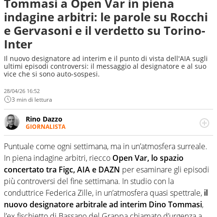
Tommasi a Open Var in piena
indagine arbitri: le parole su Rocchi
e Gervasoni e il verdetto su Torino-
Inter
Il nuovo designatore ad interim e il punto di vista dell'AIA sugli
ultimi episodi controversi: il messaggio al designatore e al suo
vice che si sono auto-sospesi.
28/04/26 16:52
3 min di lettura
Rino Dazzo
GIORNALISTA
Se mai ci fosse modo di traslare il glossario del calcio in
una nicchia di esperti, lui ne farebbe parte. Non si perde
Puntuale come ogni settimana, ma in un’atmosfera surreale.
una svista arbitrale né gli umori social del mondo delle
In piena indagine arbitri, riecco
Open Var, lo spazio
curve
concertato tra Figc, AIA e DAZN
per esaminare gli episodi
più controversi del fine settimana. In studio con la
conduttrice Federica Zille, in un’atmosfera quasi spettrale,
il
nuovo designatore arbitrale ad interim Dino Tommasi
,
l’ex fischietto di Bassano del Grappa chiamato d’urgenza a